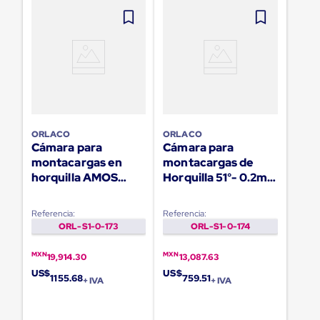
para
Emplayar
Preestirado
Pelicula
Plastica
Stretch
Hood
Manejo
de
carga
sin
ORLACO
ORLACO
Cámara para
Cámara para
tarimas
Slip
montacargas en
montacargas de
Sheet
horquilla AMOS
Horquilla 51°- 0.2m
Slip
CFMC - 51° PAL
AMOS CPH NTSC
Sheet
de
Referencia:
Referencia:
Plastico
ORL-S1-0-173
ORL-S1-0-174
Slip
Sheet
MXN
MXN
19,914.30
13,087.63
de
US$
US$
Carton
1155.68
759.51
+ IVA
+ IVA
Tarimas
Tarimas
de