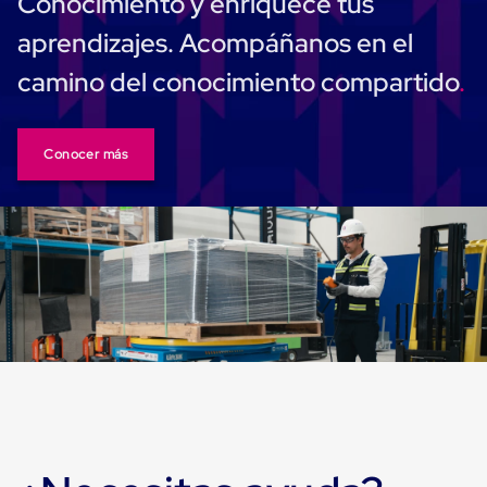
Conocimiento y enriquece tus
Carton
Corrugado
aprendizajes. Acompáñanos en el
Freezer
Spacers
camino del conocimiento compartido
Separador
para
Congelación
Estandar
Conocer más
Separador
para
Congelación
Ultra
Flujo
Cintas
protectoras
Cintas
adhesivas
Cinta
de
Tela
Cinta
para
Ductos
y
Tuberias