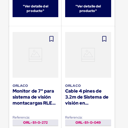
Plastico
"Ver detalle del
"Ver detalle del
Tarimas
producto"
producto"
de
Plastico
para
Buenas
Prácticas
de
Manufactura
Tarimas
de
Plastico
para
Exportación
Tarimas
de
Plastico
ORLACO
ORLACO
Rackeables
Monitor de 7" para
Cable 4 pines de
Tarimas
sistema de visión
3.2m de Sistema de
de
montacargas RLED
visión en
Plastico
LCD Z6
montacargas
Multiusos
Esquineros
Referencia:
Referencia:
Angulos
ORL-S1-0-272
ORL-S1-0-049
de