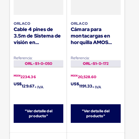
Ultima
Milla
Anti-
Robo
ORLACO
ORLACO
Hormiga
Cable 4 pines de
Cámara para
Estanterías
Móviles
3.5m de Sistema de
montacargas en
MRO
visión en
horquilla AMOS
Distribución
montacargas
CFMC - 51° NTSC
Equipos
Móviles
Referencia:
Referencia:
Diablitos
ORL-S1-0-050
ORL-S1-0-172
de
carga
MXN
MXN
2234.36
20,528.60
Empaque
US$
US$
y
129.67
1191.33
+ IVA
+ IVA
Embalaje
Playo
Emplaye
Stretch
"Ver detalle del
"Ver detalle del
Film
producto"
producto"
Automatico
Emplaye
Manual
Plastico