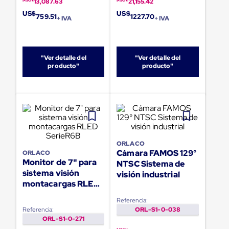
portátiles
13,087.63
21,155.42
de
US$
US$
759.51
1227.70
Cargas
+ IVA
+ IVA
Convencionales
Sellos
para
Puertas
"Ver detalle del
"Ver detalle del
de
producto"
producto"
andén
Sellos
de
Cabezal
Fijo
Sellos
de
Cabezal
ORLACO
Colgante
Cámara FAMOS 129°
ORLACO
Cortina
Monitor de 7" para
NTSC Sistema de
Retenedores
sistema visión
visión industrial
de
montacargas RLED
andén
Retenedores
SerieR6B
Referencia:
de
Referencia:
ORL-S1-0-038
andén
ORL-S1-0-271
con