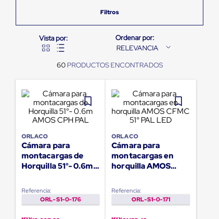
Pestañas
9
.
flejadora
de
Borde
10
.
slip sheet
de
andén
RELEVANCIA
Pestañas
de
60
Borde
de
andén
Mecánicas
Pestañas
de
Borde
de
ORLACO
ORLACO
andén
Cámara para
Cámara para
Hidráulicas
montacargas de
montacargas en
Rampas
Horquilla 51°- 0.6m
horquilla AMOS
de
patio
AMOS CPH PAL
CFMC 51° PAL LED
portátiles
Referencia:
Referencia:
Rampas
ORL-S1-0-176
ORL-S1-0-171
de
patio
MXN
MXN