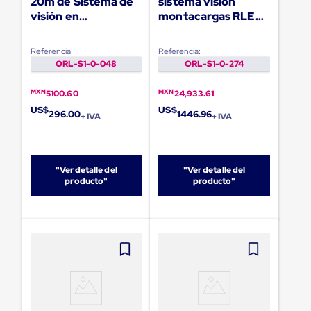
20m de Sistema de
sistema visión
Diablito
de
visión en
montacargas RLED
carga
montacargas
CAN SRDR6
Diablito
Referencia:
Referencia:
eléctrico
ORL-S1-0-048
ORL-S1-0-274
Diablito
manual
Plataformas
MXN
MXN
5100.60
24,933.61
de
US$
US$
296.00
1446.96
carga
+ IVA
+ IVA
Jaulas
de
Distribución
Ultima
"Ver detalle del
"Ver detalle del
Milla
producto"
producto"
Dollies
para
Charolas
Plásticas
Contenedores
Metálicos
Colapsables
Jaulas
de
Distribución