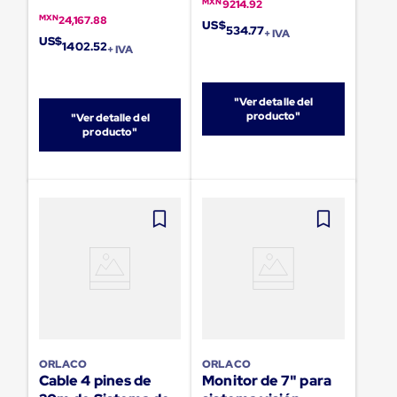
sistema
MXN
9214.92
de
MXN
24,167.88
US$
534.77
retención
+ IVA
US$
1402.52
de
+ IVA
ruedas
Retenedores
de
"Ver detalle del
andén
producto"
"Ver detalle del
Automáticos
producto"
Retenedores
de
Andén
Multi
Transportes
Controles
de
Muelle/Andén
Controles
de
Muelle/Andén
Básico
Controles
de
ORLACO
ORLACO
Muelle/Andén
Cable 4 pines de
Monitor de 7" para
Integral