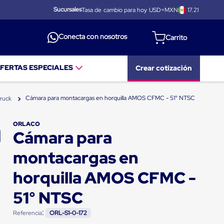
Sucursales
Tasa de cambio para hoy USD=MXN
17.21
Conecta con nosotros
FERTAS ESPECIALES
Crear cotización
Cámara para montacargas en horquilla AMOS CFMC - 51° NTSC
truck
ORLACO
Cámara para
montacargas en
horquilla AMOS CFMC -
51° NTSC
:
Referencia
ORL-S1-0-172