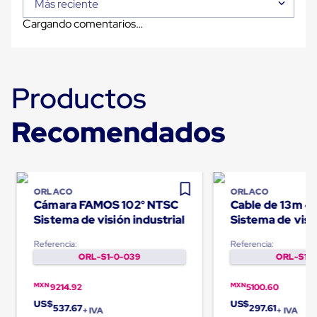
Más reciente
Carton
Corrugado
Cargando comentarios…
Freezer
Spacers
Separador
para
Congelación
Productos
Estandar
Separador
Recomendados
para
Congelación
Ultra
Flujo
Cintas
protectoras
ORLACO
ORLACO
Cintas
Cámara FAMOS 102° NTSC
Cable de 13m 4 
adhesivas
Sistema de visión industrial
Sistema de visi
Cinta
montacargas
de
Referencia:
Referencia:
Tela
ORL-S1-0-039
ORL-S1-0
Cinta
para
MXN
MXN
9214.92
5100.60
Ductos
y
US$
US$
537.67
297.61
+ IVA
+ IVA
Tuberias