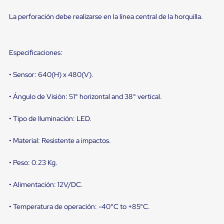
Diablito
de
La perforación debe realizarse en la línea central de la horquilla.
carga
Diablito
eléctrico
Diablito
Especificaciones:
manual
Plataformas
de
• Sensor: 640(H) x 480(V).
carga
Jaulas
• Ángulo de Visión: 51° horizontal and 38° vertical.
de
Distribución
• Tipo de Iluminación: LED.
Ultima
Milla
Dollies
• Material: Resistente a impactos.
para
Charolas
• Peso: 0.23 Kg.
Plásticas
Contenedores
Metálicos
• Alimentación: 12V/DC.
Colapsables
Jaulas
• Temperatura de operación: -40°C to +85°C.
de
Distribución