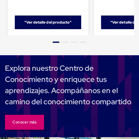
Cinta
de
Aislar
Cinta
"Ver detalle del producto"
"Ver detalle de
de
Aluminio
Cinta
de
Papel
Cinta
de
Seguridad
Explora nuestro Centro de
Masking
Tape
Conocimiento y enriquece tus
Cinta
Adhesiva
aprendizajes. Acompáñanos en el
Transparente
y
camino del conocimiento compartido
Canela
Cinta
Flejadora
Cinta
Conocer más
Tipo
Diurex