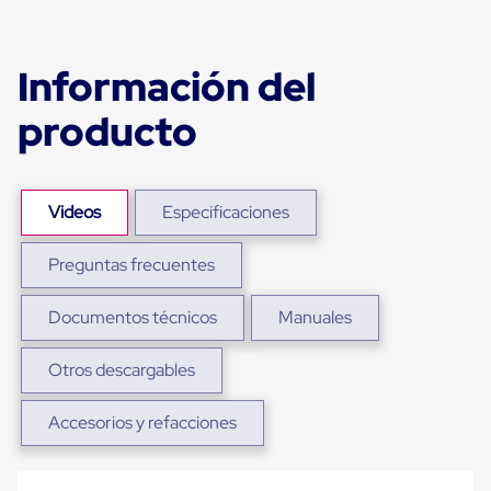
Plastico
Tarimas
de
Plastico
Información del
para
Buenas
producto
Prácticas
de
Manufactura
Tarimas
de
Videos
Especificaciones
Plastico
para
Preguntas frecuentes
Exportación
Tarimas
de
Documentos técnicos
Manuales
Plastico
Rackeables
Tarimas
Otros descargables
de
Plastico
Accesorios y refacciones
Multiusos
Esquineros
Angulos
de