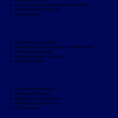
Soluciones
Conviértete en un proveedor verificado
de
Centro de conocimiento
sujeción
Inversionistas
de
carga
Fleje
Compra Seguro
compuesto
de
alta
Pagos seguros y fáciles
resistencia
Reembolsos, devoluciones y cancelaciones
Fleje
Políticas de garantía
de
Servicios de valor al cliente
cordón
Crédito RIVUS®
de
poliéster
fusionado
Ayuda
Fleje
de
poliéster
Preguntas frecuentes
tejido
Solicitud de facturas
de
Seguimiento de ordenes
alta
Recuperar contraseña
resistencia
Contáctanos
Gancho
para