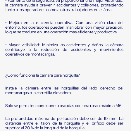
• Aumento de la seguridad: Al proporcionar una mejor visibilidad,
sistema
la cámara ayuda a prevenir accidentes y colisiones, protegiendo
de
tanto a los operadores como a otros trabajadores en el área.
retención
de
ruedas
• Mejora en la eficiencia operativa: Con una visión clara del
Retenedores
entorno, los operadores pueden maniobrar con mayor precisión,
lo que se traduce en una operación más eficiente y productiva.
de
andén
Automáticos
• Mayor visibilidad: Minimiza los accidentes y daños, la cámara
Retenedores
contribuye a la reducción de accidentes y movimientos
de
operativos de montacargas.
Andén
Multi
Transportes
Controles
¿Cómo funciona la cámara para horquilla?
de
Muelle/Andén
Instale la cámara entre las horquillas del lado derecho del
Controles
montacargas o la carretilla elevadora.
de
Muelle/Andén
Solo se permiten conexiones roscadas con una rosca máxima M6.
Básico
Controles
de
La profundidad máxima de perforación debe ser de 10 mm. La
Muelle/Andén
distancia entre el talón de la horquilla y el orificio debe ser
Integral
superior al 20 % de la longitud de la horquilla.