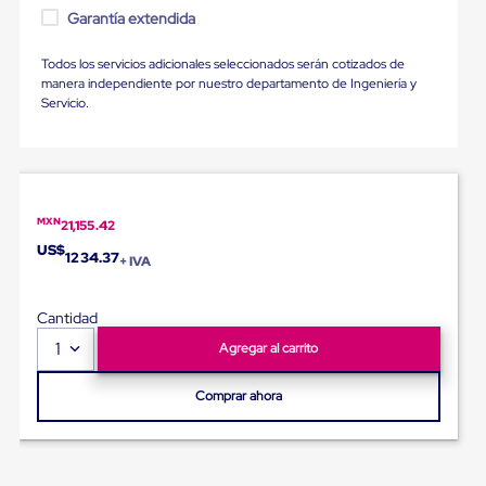
para
Garantía extendida
Emplayar
Preestirado
Todos los servicios adicionales seleccionados serán cotizados de
Pelicula
manera independiente por nuestro departamento de Ingeniería y
Plastica
Servicio.
Stretch
Hood
Manejo
de
carga
sin
tarimas
MXN
21,155.42
Slip
US$
1234.37
Sheet
+ IVA
Slip
Sheet
Cantidad
de
Plastico
1
Agregar al carrito
Slip
Sheet
Comprar ahora
de
Carton
Tarimas
Tarimas
de