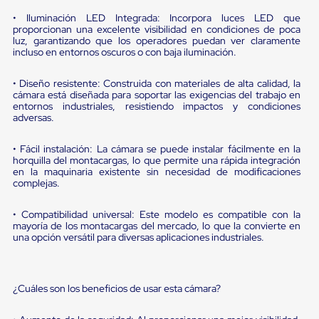
portátiles
de
• Iluminación LED Integrada: Incorpora luces LED que
Cargas
proporcionan una excelente visibilidad en condiciones de poca
Convencionales
luz, garantizando que los operadores puedan ver claramente
Sellos
incluso en entornos oscuros o con baja iluminación.
para
Puertas
• Diseño resistente: Construida con materiales de alta calidad, la
de
cámara está diseñada para soportar las exigencias del trabajo en
andén
entornos industriales, resistiendo impactos y condiciones
Sellos
adversas.
de
Cabezal
• Fácil instalación: La cámara se puede instalar fácilmente en la
Fijo
horquilla del montacargas, lo que permite una rápida integración
Sellos
en la maquinaria existente sin necesidad de modificaciones
de
complejas.
Cabezal
Colgante
• Compatibilidad universal: Este modelo es compatible con la
Cortina
mayoría de los montacargas del mercado, lo que la convierte en
Retenedores
una opción versátil para diversas aplicaciones industriales.
de
andén
Retenedores
de
¿Cuáles son los beneficios de usar esta cámara?
andén
con