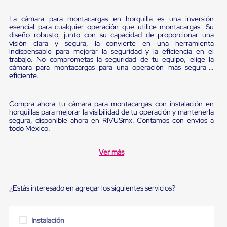
Ultima
Milla
La cámara para montacargas en horquilla es una inversión
Anti-
esencial para cualquier operación que utilice montacargas. Su
Robo
diseño robusto, junto con su capacidad de proporcionar una
Hormiga
visión clara y segura, la convierte en una herramienta
Estanterías
indispensable para mejorar la seguridad y la eficiencia en el
Móviles
trabajo. No comprometas la seguridad de tu equipo, elige la
MRO
cámara para montacargas para una operación más segura y
eficiente.
Distribución
Equipos
Móviles
Diablitos
Compra ahora tu cámara para montacargas con instalación en
horquillas para mejorar la visibilidad de tu operación y mantenerla
de
segura, disponible ahora en RIVUSmx. Contamos con envíos a
carga
todo México.
Empaque
y
Embalaje
Ver más
Playo
Emplaye
Stretch
Film
¿Estás interesado en agregar los siguientes servicios?
Automatico
Emplaye
Manual
Instalación
Plastico