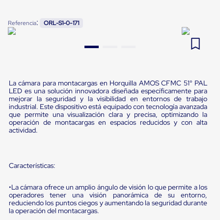
Pestañas
9
.
flejadora
de
:
Referencia
ORL-S1-0-171
Borde
10
.
cámara cph
de
andén
Pestañas
de
Borde
de
La cámara para montacargas en Horquilla AMOS CFMC 51° PAL
andén
LED es una solución innovadora diseñada específicamente para
Mecánicas
mejorar la seguridad y la visibilidad en entornos de trabajo
Pestañas
industrial. Este dispositivo está equipado con tecnología avanzada
de
que permite una visualización clara y precisa, optimizando la
operación de montacargas en espacios reducidos y con alta
Borde
actividad.
de
andén
Hidráulicas
Rampas
Características:
de
patio
portátiles
•La cámara ofrece un amplio ángulo de visión lo que permite a los
Rampas
operadores tener una visión panorámica de su entorno,
de
reduciendo los puntos ciegos y aumentando la seguridad durante
la operación del montacargas.
patio