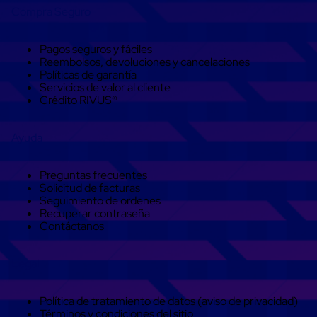
Kraft
Compra Seguro
Bolsas
de
Aire
Pagos seguros y fáciles
Plasticas
Reembolsos, devoluciones y cancelaciones
Infladores
Políticas de garantía
Airbags
Servicios de valor al cliente
Cajas
Crédito RIVUS®
de
Carton
Cajas
Ayuda
con
Divisores
Cajas
Preguntas frecuentes
de
Solicitud de facturas
Carton
Seguimiento de ordenes
Corrugado
Recuperar contraseña
Cajas
Contáctanos
de
Carton
Jumbo
Legal
Interiores
y
Separadores
Política de tratamiento de datos (aviso de privacidad)
de
Términos y condiciones del sitio