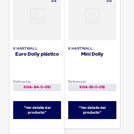
Diablito
de
carga
Diablito
eléctrico
Diablito
manual
Plataformas
de
K HARTWALL
K HARTWALL
carga
Euro Dolly plástico
Mini Dolly
Jaulas
de
Distribución
Ultima
Milla
Dollies
Referencia:
Referencia:
para
KHA-B4-0-010
KHA-B1-0-018
Charolas
Plásticas
Contenedores
"Ver detalle del
"Ver detalle del
Metálicos
producto"
producto"
Colapsables
Jaulas
de
Distribución