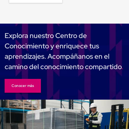
para
Emplayar
Preestirado
Pelicula
Plastica
Stretch
Hood
Explora nuestro Centro de
Manejo
de
Conocimiento y enriquece tus
carga
sin
aprendizajes. Acompáñanos en el
tarimas
Slip
camino del conocimiento compartido
Sheet
Slip
Sheet
de
Conocer más
Plastico
Slip
Sheet
de
Carton
Tarimas
Tarimas
de