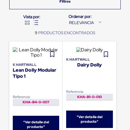
Pestañas
9
.
flejadora
de
Borde
10
.
slip sheet
de
RELEVANCIA
andén
Pestañas
9
de
Borde
de
andén
Mecánicas
K HARTWALL
Pestañas
Dairy Dolly
K HARTWALL
de
Lean Dolly Modular
Borde
Tipo 1
de
andén
Hidráulicas
Referencia:
Rampas
Referencia:
KHA-B1-0-010
de
KHA-B4-0-007
patio
portátiles
Rampas
"Ver detalle del
de
producto"
"Ver detalle del
patio
producto"