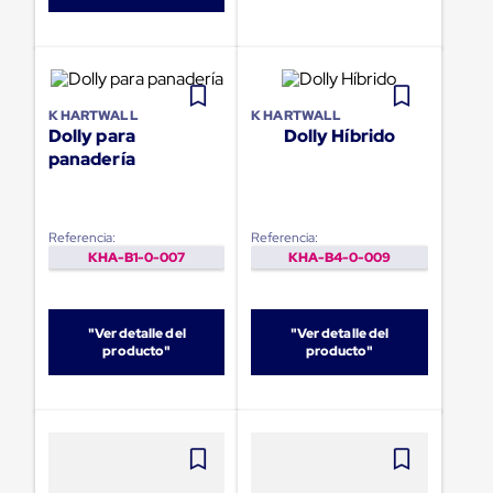
portátiles
de
Cargas
Convencionales
Sellos
para
K HARTWALL
K HARTWALL
Puertas
Dolly para
Dolly Híbrido
de
panadería
andén
Sellos
de
Cabezal
Fijo
Referencia:
Referencia:
Sellos
KHA-B1-0-007
KHA-B4-0-009
de
Cabezal
Colgante
"Ver detalle del
"Ver detalle del
Cortina
producto"
producto"
Retenedores
de
andén
Retenedores
de
andén
con