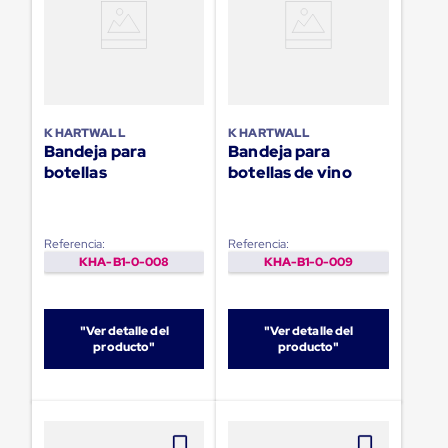
sistema
de
retención
de
ruedas
Retenedores
de
andén
K HARTWALL
K HARTWALL
Automáticos
Bandeja para
Bandeja para
Retenedores
botellas
botellas de vino
de
Andén
Multi
Transportes
Referencia:
Referencia:
Controles
KHA-B1-0-008
KHA-B1-0-009
de
Muelle/Andén
Controles
de
"Ver detalle del
"Ver detalle del
Muelle/Andén
producto"
producto"
Básico
Controles
de
Muelle/Andén
Integral