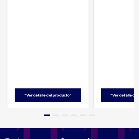
Ultima
Milla
Anti-
Robo
Hormiga
Estanterías
Móviles
MRO
Distribución
Equipos
Móviles
Diablitos
de
carga
Empaque
y
Embalaje
"Ver detalle del producto"
"Ver detalle de
Playo
Emplaye
Stretch
Film
Automatico
Emplaye
Manual
Plastico