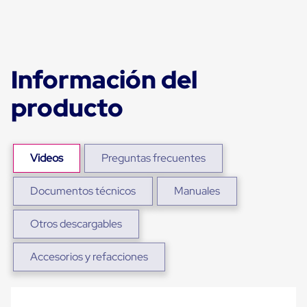
portátiles
de
Cargas
Convencionales
Sellos
para
Información del
Puertas
de
producto
andén
Sellos
de
Cabezal
Fijo
Videos
Preguntas frecuentes
Sellos
de
Cabezal
Documentos técnicos
Manuales
Colgante
Cortina
Retenedores
Otros descargables
de
andén
Accesorios y refacciones
Retenedores
de
andén
con