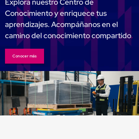
Explora nuestro Centro de
para
Emplayar
Conocimiento y enriquece tus
Preestirado
Pelicula
aprendizajes. Acompáñanos en el
Plastica
Stretch
camino del conocimiento compartido
Hood
Manejo
de
carga
Conocer más
sin
tarimas
Slip
Sheet
Slip
Sheet
de
Plastico
Slip
Sheet
de
Carton
Tarimas
Tarimas
de