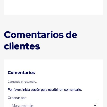
sistema
de
retención
de
ruedas
Retenedores
de
andén
Comentarios de
Automáticos
Retenedores
clientes
de
Andén
Multi
Transportes
Controles
de
Muelle/Andén
Comentarios
Controles
de
Muelle/Andén
Cargando el resumen…
Básico
Por favor, inicia sesión para escribir un comentario.
Controles
de
Muelle/Andén
Integral
Más reciente