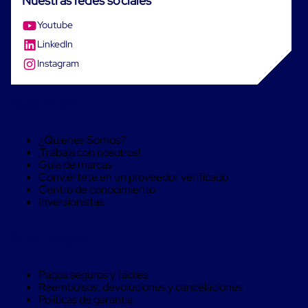
Nuestras redes sociales
Despachador
de
Cinta
Youtube
Fleje
LinkedIn
Fleje
Plástico
Instagram
PP
(Polipropileno)
Fleje
Sobre RIVUS®
Plástico
PET
(Polyester)
¿Quienes Somos?
Fleje
¡Trabaja con nosotros!
de
Guía de marcas
Acero
Conviértete en un proveedor verificado
Sellos
Centro de conocimiento
para
Inversionistas
Fleje
Bolsas
de
Compra Seguro
aire
Bolsas
de
Pagos seguros y fáciles
Aire
Reembolsos, devoluciones y cancelaciones
Papel
Políticas de garantía