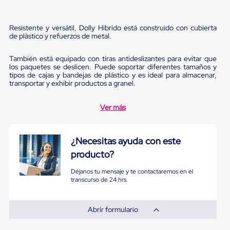
Pestañas
9
.
flejadora
de
Borde
Resistente y versátil, Dolly Hibrido está construido con cubierta
10
.
slip sheet
de
de plástico y refuerzos de metal.
andén
Pestañas
También está equipado con tiras antideslizantes para evitar que
de
los paquetes se deslicen. Puede soportar diferentes tamaños y
Borde
tipos de cajas y bandejas de plástico y es ideal para almacenar,
de
transportar y exhibir productos a granel.
andén
Mecánicas
Ver más
Pestañas
de
Borde
de
¿Necesitas ayuda con este
andén
producto?
Hidráulicas
Rampas
Déjanos tu mensaje y te contactaremos en el
de
transcurso de 24 hrs.
patio
portátiles
Rampas
Abrir formulario
de
patio