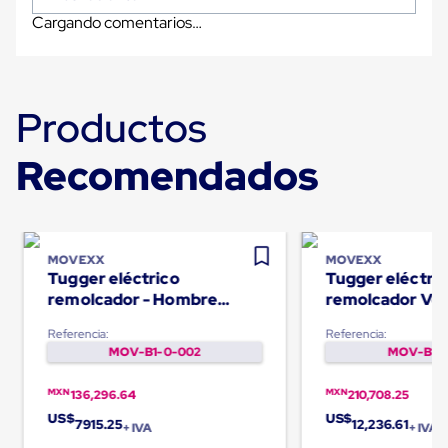
Diablito
de
Cargando comentarios…
carga
Diablito
eléctrico
Diablito
Productos
manual
Plataformas
de
Recomendados
carga
Jaulas
de
Distribución
Ultima
Milla
MOVEXX
MOVEXX
Dollies
Tugger eléctrico
Tugger eléctri
para
remolcador - Hombre
remolcador Ver
Charolas
caminando TT1000-T
hombre abordo
Plásticas
Referencia:
Referencia:
Contenedores
MOV-B1-0-002
MOV-B1-0
Metálicos
Colapsables
MXN
MXN
136,296.64
210,708.25
Jaulas
de
US$
US$
7915.25
12,236.61
+ IVA
+ IVA
Distribución