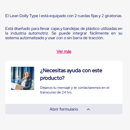
Pestañas
9
.
flejadora
de
Borde
El Lean Dolly Type I está equipado con 2 ruedas fijas y 2 giratorias.
10
.
slip sheet
de
andén
Está diseñado para llevar cajas y bandejas de plástico utilizadas en
Pestañas
la industria automotriz. Se puede integrar fácilmente en su
de
sistema automatizado y usar con o sin barra de tracción.
Borde
de
Ver más
andén
Mecánicas
Pestañas
de
¿Necesitas ayuda con este
Borde
producto?
de
andén
Déjanos tu mensaje y te contactaremos en el
Hidráulicas
transcurso de 24 hrs.
Rampas
de
patio
portátiles
Abrir formulario
Rampas
de
patio