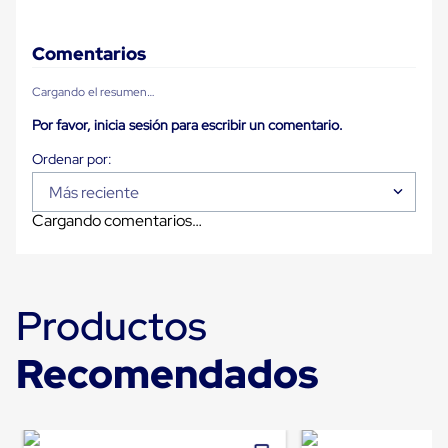
Diablito
de
carga
Comentarios
Diablito
eléctrico
Diablito
Cargando el resumen…
manual
Por favor, inicia sesión para escribir un comentario.
Plataformas
de
carga
Jaulas
Más reciente
de
Distribución
Cargando comentarios…
Ultima
Milla
Dollies
para
Productos
Charolas
Plásticas
Contenedores
Recomendados
Metálicos
Colapsables
Jaulas
de
Distribución