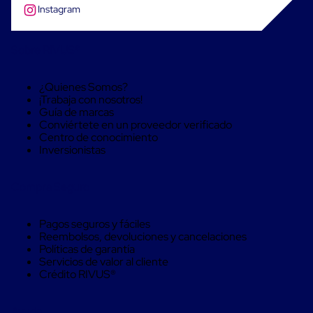
Despachador
Instagram
de
Cinta
Fleje
Sobre RIVUS®
Fleje
Plástico
PP
¿Quienes Somos?
(Polipropileno)
¡Trabaja con nosotros!
Fleje
Guía de marcas
Plástico
Conviértete en un proveedor verificado
PET
Centro de conocimiento
(Polyester)
Inversionistas
Fleje
de
Acero
Compra Seguro
Sellos
para
Fleje
Pagos seguros y fáciles
Bolsas
Reembolsos, devoluciones y cancelaciones
de
Políticas de garantía
aire
Servicios de valor al cliente
Bolsas
Crédito RIVUS®
de
Aire
Papel
Ayuda