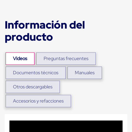
portátiles
de
Cargas
Convencionales
Información del
Sellos
para
Puertas
producto
de
andén
Sellos
de
Videos
Preguntas frecuentes
Cabezal
Fijo
Sellos
Documentos técnicos
Manuales
de
Cabezal
Colgante
Otros descargables
Cortina
Retenedores
Accesorios y refacciones
de
andén
Retenedores
de
andén
con