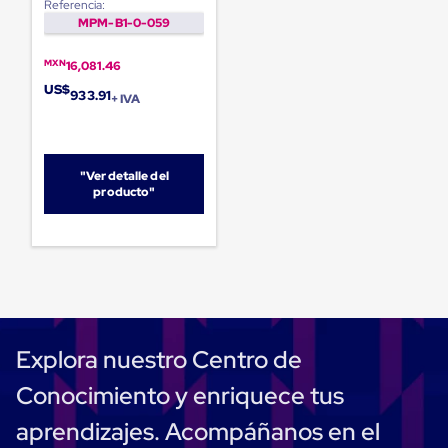
Referencia:
Carton
MPM-B1-0-059
Plastico
Esquineros
de
MXN
16,081.46
Carton
US$
933.91
+ IVA
Esquineros
Plasticos
Soluciones
de
Embalaje
"Ver detalle del
Tiersheet
producto"
Layer
Pad
Plastico
Laminas
de
Carton
Tiersheet
Hojas
Explora nuestro Centro de
de
Carton
Conocimiento y enriquece tus
Anti
Deslizamiento
aprendizajes. Acompáñanos en el
Separador
de