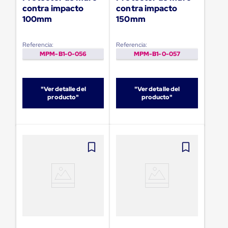
sistema
contra impacto
contra impacto
de
100mm
150mm
retención
de
ruedas
Referencia:
Referencia:
Retenedores
MPM-B1-0-056
MPM-B1-0-057
de
andén
Automáticos
Retenedores
"Ver detalle del
"Ver detalle del
de
producto"
producto"
Andén
Multi
Transportes
Controles
de
Muelle/Andén
Controles
de
Muelle/Andén
Básico
Controles
de
Muelle/Andén
Integral