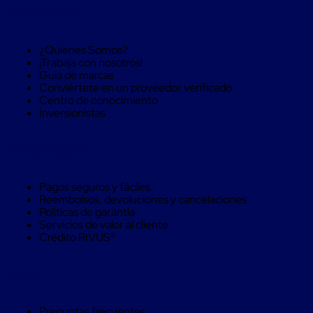
Monofilamento
Sobre RIVUS®
Circular
Monofilamento
Costura
¿Quienes Somos?
L
¡Trabaja con nosotros!
Para
Guía de marcas
Envasado
Conviértete en un proveedor verificado
Etiquetas
Centro de conocimiento
y
Inversionistas
Ribbons
Etiquetas
Ribbons
Compra Seguro
Máquinas
de
emplaye
Pagos seguros y fáciles
Dispensadores
Reembolsos, devoluciones y cancelaciones
de
Políticas de garantía
Playo
Servicios de valor al cliente
Manual
Crédito RIVUS®
Máquinas
emplayadoras
Máquinas
Ayuda
para
playo
automáticas
Preguntas frecuentes