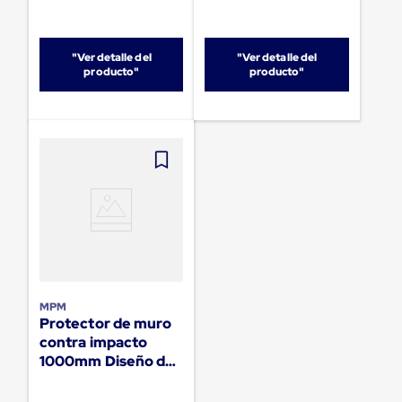
Plastico
Tarimas
de
Plastico
"Ver detalle del
"Ver detalle del
producto"
producto"
para
Buenas
Prácticas
de
Manufactura
Tarimas
de
Plastico
para
Exportación
Tarimas
de
Plastico
Rackeables
Tarimas
MPM
de
Protector de muro
Plastico
contra impacto
Multiusos
1000mm Diseño de
Esquineros
arco
Angulos
de