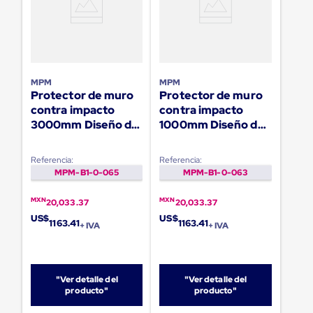
Ultima
Milla
Anti-
Robo
Hormiga
Estanterías
Móviles
MPM
MPM
MRO
Protector de muro
Protector de muro
Distribución
contra impacto
contra impacto
Equipos
3000mm Diseño de
1000mm Diseño de
Móviles
arco doble
arco doble
Diablitos
de
Referencia:
Referencia:
carga
MPM-B1-0-065
MPM-B1-0-063
Empaque
y
MXN
MXN
20,033.37
20,033.37
Embalaje
Playo
US$
US$
1163.41
1163.41
+ IVA
+ IVA
Emplaye
Stretch
Film
Automatico
"Ver detalle del
"Ver detalle del
Emplaye
producto"
producto"
Manual
Plastico