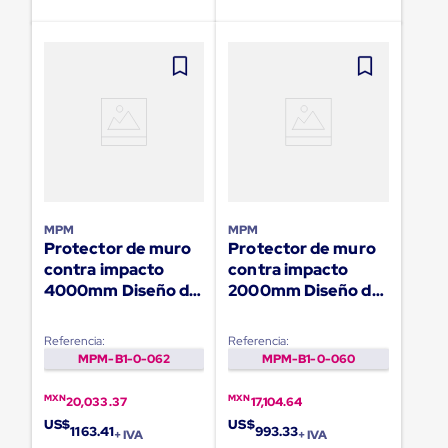
para
Emplayar
Preestirado
Pelicula
Plastica
Stretch
Hood
Manejo
de
carga
sin
tarimas
Slip
MPM
MPM
Sheet
Protector de muro
Protector de muro
Slip
contra impacto
contra impacto
Sheet
4000mm Diseño de
2000mm Diseño de
de
arco
arco
Plastico
Slip
Referencia:
Referencia:
Sheet
MPM-B1-0-062
MPM-B1-0-060
de
Carton
MXN
MXN
20,033.37
17,104.64
Tarimas
Tarimas
US$
US$
1163.41
993.33
+ IVA
+ IVA
de