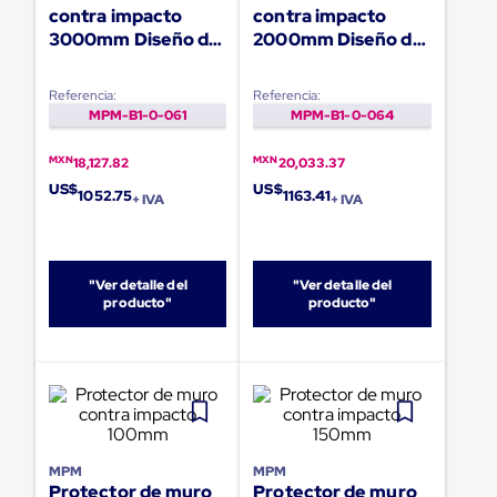
portátiles
contra impacto
contra impacto
de
3000mm Diseño de
2000mm Diseño de
Cargas
Convencionales
arco
arco doble
Sellos
Referencia:
Referencia:
para
MPM-B1-0-061
MPM-B1-0-064
Puertas
de
andén
MXN
MXN
18,127.82
20,033.37
Sellos
US$
US$
1052.75
1163.41
de
+ IVA
+ IVA
Cabezal
Fijo
Sellos
de
"Ver detalle del
"Ver detalle del
Cabezal
producto"
producto"
Colgante
Cortina
Retenedores
de
andén
Retenedores
de
andén
MPM
MPM
con
Protector de muro
Protector de muro