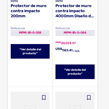
Diablito
MPM
MPM
de
Protector de muro
Protector de muro
carga
contra impacto
contra impacto
Diablito
200mm
4000mm Diseño de
eléctrico
arco doble
Diablito
manual
Referencia:
Referencia:
Plataformas
MPM-B1-0-058
MPM-B1-0-066
de
carga
MXN
20,033.37
Jaulas
US$
de
"Ver detalle del
1163.41
+ IVA
Distribución
producto"
Ultima
Milla
Dollies
"Ver detalle del
para
producto"
Charolas
Plásticas
Contenedores
Metálicos
Colapsables
Jaulas
de
Distribución