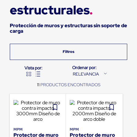
estructurales
Pestañas
9
.
slip sheet
de
Borde
10
.
flejadora
de
Protección de muros y estructuras sin soporte de
andén
carga
Pestañas
de
Borde
de
andén
Mecánicas
Pestañas
de
RELEVANCIA
Borde
de
11
andén
Hidráulicas
Rampas
de
patio
portátiles
Rampas
de
MPM
MPM
patio
Protector de muro
Protector de muro