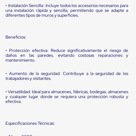
sistema
• Instalación Sencilla: Incluye todos los accesorios necesarios para
de
una instalación rápida y sencilla, permitiendo que se adapte a
retención
diferentes tipos de muros y superficies.
de
ruedas
Retenedores
de
Beneficios:
andén
Automáticos
Retenedores
• Protección efectiva: Reduce significativamente el riesgo de
de
daños en las paredes, evitando costosas reparaciones y
mantenimiento.
Andén
Multi
Transportes
• Aumento de la seguridad: Contribuye a la seguridad de los
Controles
trabajadores y visitantes.
de
Muelle/Andén
• Versatilidad: Ideal para almacenes, fábricas, bodegas, almacenes
Controles
y cualquier lugar donde se requiera una protección robusta y
de
efectiva.
Muelle/Andén
Básico
Controles
de
Especificaciones Técnicas:
Muelle/Andén
Integral