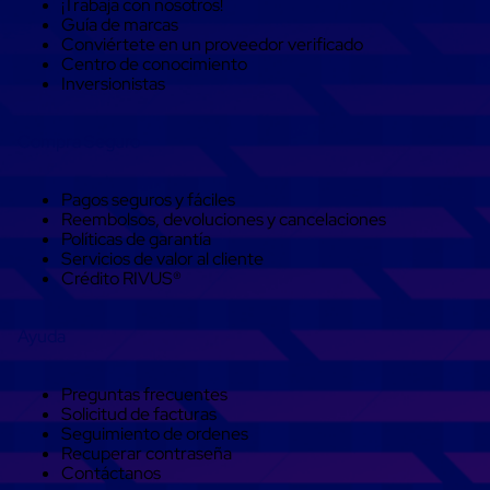
¡Trabaja con nosotros!
Soluciones
Guía de marcas
de
Conviértete en un proveedor verificado
sujeción
Centro de conocimiento
de
Inversionistas
carga
Fleje
compuesto
Compra Seguro
de
alta
resistencia
Pagos seguros y fáciles
Fleje
Reembolsos, devoluciones y cancelaciones
de
Políticas de garantía
cordón
Servicios de valor al cliente
de
Crédito RIVUS®
poliéster
fusionado
Fleje
Ayuda
de
poliéster
tejido
Preguntas frecuentes
de
Solicitud de facturas
alta
Seguimiento de ordenes
resistencia
Recuperar contraseña
Gancho
Contáctanos
para