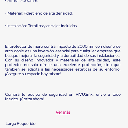
• Altura: 2000mm.
Diablito
de
carga
• Material: Polietileno de alta densidad.
Diablito
eléctrico
• Instalación: Tornillos y anclajes incluidos.
Diablito
manual
Plataformas
de
El protector de muro contra impacto de 2000mm con diseño de
carga
arco doble es una inversión esencial para cualquier empresa que
Jaulas
busque mejorar la seguridad y la durabilidad de sus instalaciones.
de
Con su diseño innovador y materiales de alta calidad, este
Distribución
protector no solo ofrece una excelente protección, sino que
Ultima
también se adapta a las necesidades estéticas de su entorno.
Milla
¡Asegure su espacio hoy mismo!
Dollies
para
Charolas
Plásticas
Compra tu equipo de seguridad en RIVUSmx, envío a todo
Contenedores
México. ¡Cotiza ahora!
Metálicos
Colapsables
Ver más
Jaulas
de
Largo Requerido
Distribución