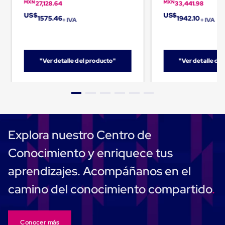
MXN
MXN
27,128.64
33,441.98
Cinta
US$
US$
de
1575.46
1942.10
+ IVA
+ IVA
Aislar
Cinta
de
Aluminio
"Ver detalle del producto"
"Ver detalle de
Cinta
de
Papel
Cinta
de
Seguridad
Masking
Tape
Explora nuestro Centro de
Cinta
Adhesiva
Conocimiento y enriquece tus
Transparente
y
aprendizajes. Acompáñanos en el
Canela
Cinta
camino del conocimiento compartido
Flejadora
Cinta
Tipo
Diurex
Conocer más