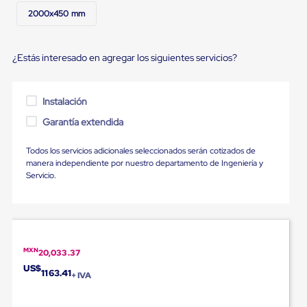
Ultima
2000x450 mm
Milla
Anti-
Robo
Hormiga
¿Estás interesado en agregar los siguientes servicios?
Estanterías
Móviles
MRO
Instalación
Distribución
Equipos
Garantía extendida
Móviles
Diablitos
Todos los servicios adicionales seleccionados serán cotizados de
de
manera independiente por nuestro departamento de Ingeniería y
carga
Servicio.
Empaque
y
Embalaje
Playo
Emplaye
Stretch
Film
MXN
20,033.37
Automatico
US$
1163.41
Emplaye
+ IVA
Manual
Plastico