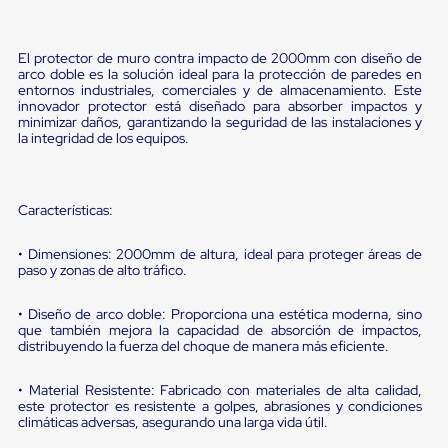
portátiles
de
Cargas
Convencionales
El protector de muro contra impacto de 2000mm con diseño de
Sellos
arco doble es la solución ideal para la protección de paredes en
para
entornos industriales, comerciales y de almacenamiento. Este
innovador protector está diseñado para absorber impactos y
Puertas
minimizar daños, garantizando la seguridad de las instalaciones y
de
la integridad de los equipos.
andén
Sellos
de
Cabezal
Características:
Fijo
Sellos
de
• Dimensiones: 2000mm de altura, ideal para proteger áreas de
Cabezal
paso y zonas de alto tráfico.
Colgante
Cortina
• Diseño de arco doble: Proporciona una estética moderna, sino
Retenedores
que también mejora la capacidad de absorción de impactos,
de
distribuyendo la fuerza del choque de manera más eficiente.
andén
Retenedores
• Material Resistente: Fabricado con materiales de alta calidad,
de
este protector es resistente a golpes, abrasiones y condiciones
andén
climáticas adversas, asegurando una larga vida útil.
con