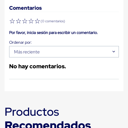
Carton
Comentarios
Plastico
Esquineros
de
☆
☆
☆
☆
☆
(0 comentarios)
Carton
Esquineros
Por favor, inicia sesión para escribir un comentario.
Plasticos
Soluciones
de
Embalaje
Más reciente
Tiersheet
Layer
Pad
No hay comentarios.
Plastico
Laminas
de
Carton
Tiersheet
Hojas
de
Carton
Productos
Anti
Deslizamiento
Recomendados
Separador
de