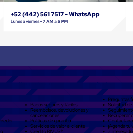
+52 (442) 561 7517 - WhatsApp
Lunes a viernes -
7 AM a 5 PM
Compra Seguro
Ayuda
Preguntas f
Pagos seguros y fáciles
Solicitud de
Reembolsos, devoluciones y
Seguimient
cancelaciones
Recuperar 
veedor
Políticas de garantía
Contáctano
Servicios de valor al cliente
¡Agenda tu v
to
Crédito RIVUS®
¿Interesado