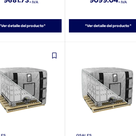
9681.73
9099.04
+ IVA
+ IVA
"Ver detalle del producto"
"Ver detalle del producto"
LES
QSALES