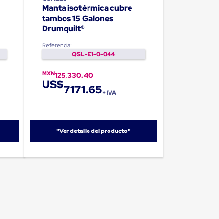
Manta isotérmica cubre
tambos 15 Galones
Drumquilt®
Referencia:
QSL-E1-0-044
MXN
125,330.40
US$
7171.65
+ IVA
"Ver detalle del producto"