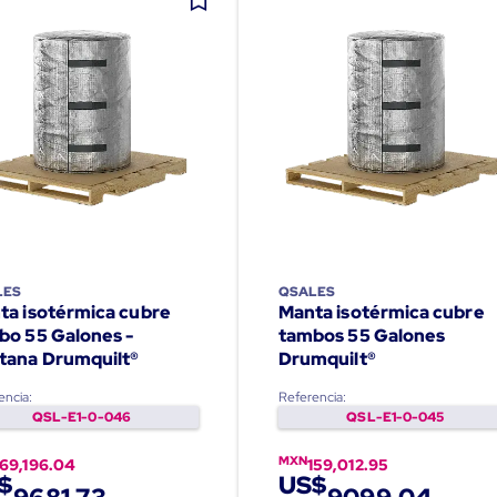
LES
QSALES
ta isotérmica cubre
Manta isotérmica cubre
bo 55 Galones -
tambos 55 Galones
tana Drumquilt®
Drumquilt®
encia:
Referencia:
QSL-E1-0-046
QSL-E1-0-045
MXN
169,196.04
159,012.95
$
US$