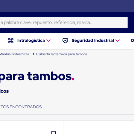
ra clave, repuesto, referencia, marca...
Intralogística
Seguridad Industrial
O
Mantas Isotérmicas
Cubierta Isotérmica para tambos
 para tambos
icos