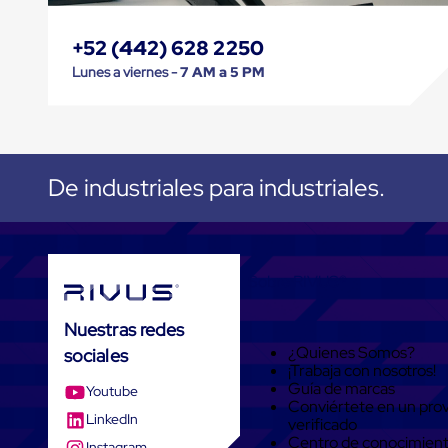
Tarimas
Tarimas
de
+52 (442) 628 2250
Plastico
Lunes a viernes -
7 AM a 5 PM
Tarimas
de
Plastico
para
Buenas
Prácticas
De industriales para industriales.
de
Manufactura
Tarimas
de
Plastico
para
Sobre RIVUS®
Exportación
Tarimas
Nuestras redes
de
Plastico
¿Quienes Somos?
sociales
Rackeables
¡Trabaja con nosotros!
Tarimas
Guía de marcas
Youtube
de
Conviértete en un pro
Plastico
LinkedIn
verificado
Multiusos
Centro de conocimien
Instagram