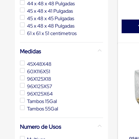
44 x 48 x 48 Pulgadas
de
patio
45 x 48 x 41 Pulgadas
portátiles
45 x 48 x 45 Pulgadas
de
45 x 48 x 48 Pulgadas
Cargas
Convencionales
61 x 61 x 51 centimetros
Sellos
para
Puertas
Medidas
de
andén
45X48X48
Sellos
de
60X116X51
Cabezal
96X125X18
Fijo
96X125X57
Sellos
de
96X125X64
Cabezal
Tambos 15Gal
Colgante
Tambos 55Gal
Cortina
Retenedores
de
Numero de Usos
andén
Retenedores
de
QSA