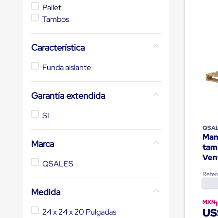
de
Pallet
10
.
saving
andén
Tambos
mecánicas
Pestañas
de
Característica
Borde
de
andén
Funda aislante
Pestañas
de
Borde
Garantía extendida
de
andén
SI
Mecánicas
Pestañas
QSA
Man
de
Marca
Borde
tam
de
Ven
andén
QSALES
Hidráulicas
Refer
Rampas
de
Medida
patio
MXN
portátiles
US
24 x 24 x 20 Pulgadas
Rampas