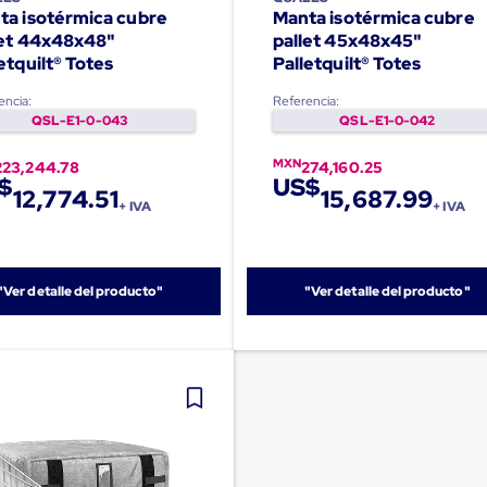
ta isotérmica cubre
Manta isotérmica cubre
let 44x48x48"
pallet 45x48x45"
etquilt® Totes
Palletquilt® Totes
encia:
Referencia:
QSL-E1-0-043
QSL-E1-0-042
MXN
223,244.78
274,160.25
$
US$
12,774.51
15,687.99
+ IVA
+ IVA
"Ver detalle del producto"
"Ver detalle del producto"