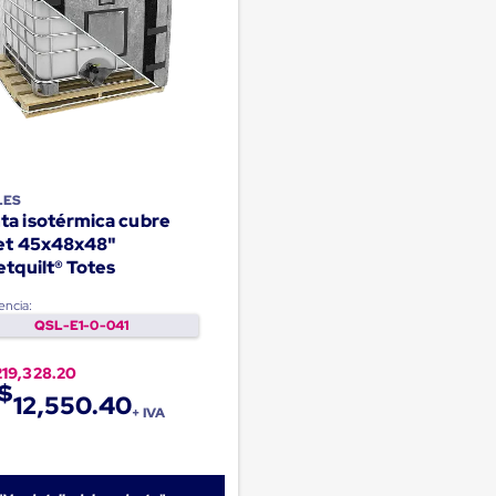
LES
ta isotérmica cubre
let 45x48x48"
etquilt® Totes
encia:
QSL-E1-0-041
219,328.20
$
12,550.40
+ IVA