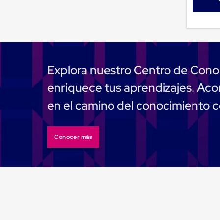
Jaulas
de
Distribución
Ultima
Milla
Anti-
Robo
Hormiga
Explora nuestro Centro de Cono
Estanterías
Móviles
enriquece tus aprendizajes. A
MRO
Distribución
en el camino del conocimiento 
Equipos
Móviles
Diablitos
de
Conocer más
carga
Empaque
y
Embalaje
Playo
Emplaye
Stretch
Film
Automatico