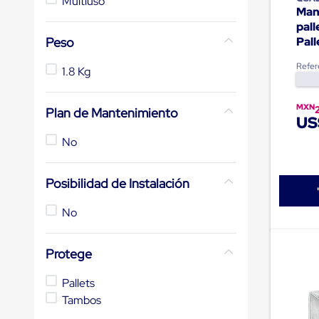
Multiuso
andén
Man
con
pal
sistema
Pall
Peso
de
retención
Refer
1.8 Kg
de
ruedas
Retenedores
MXN
Plan de Mantenimiento
de
US
andén
Automáticos
No
Retenedores
de
Andén
Posibilidad de Instalación
Multi
Transportes
No
Controles
de
Muelle/Andén
Protege
Controles
de
Muelle/Andén
Pallets
Básico
Tambos
Controles
de