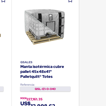
QSALES
Manta isotérmica cubre
pallet 45x48x41"
Palletquilt® Totes
Referencia:
QSL-E1-0-040
MXN
227,161.35
US$