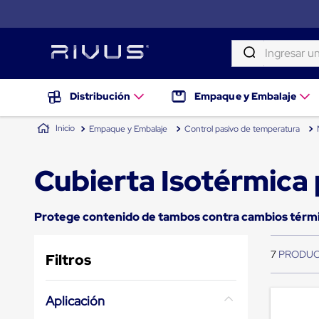
Ingresar una palab
TÉRMINOS MÁS BUSCADOS
Distribución
Distribución
Empaque y Embalaje
Puertas
1
.
patin
de
Empaque y Embalaje
Control pasivo de temperatura
andén
2
.
proyector
Rampas
Niveladoras
3
.
tambos
Cubierta Isotérmica
de
andén
4
.
taylor dunn
Rampas
niveladoras
5
.
montacargas
Protege contenido de tambos contra cambios térm
de
andén
6
.
slip sheet
hidráulicas
7
Filtros
7
.
emplayadora plato giratorio
Rampas
niveladoras
8
.
playo manual
neumáticas
Aplicación
Rampas
9
.
flejadora
niveladoras