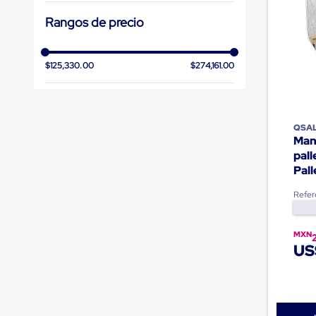
Muelle/Andén
Rangos de precio
Integral
Diablito
de
carga
$125,330.00
$274,161.00
Diablito
eléctrico
Diablito
manual
Plataformas
QSA
de
Man
carga
pal
Jaulas
Pall
de
Distribución
Refer
Ultima
Milla
Dollies
MXN
para
US
Charolas
Plásticas
Contenedores
Metálicos
Colapsables