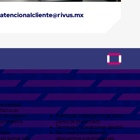
atencionalcliente@rivus.mx
Legal
recuentes
 facturas
o de ordenes
Política de tratamiento de datos
contraseña
(aviso de privacidad)
s
Términos y condiciones del sitio
isita!
Términos y condiciones
 en sumar con
descuentos y promociones