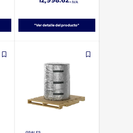
12,998.62
+ IVA
"Ver detalle del producto"
QSALES