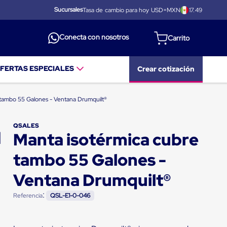
Sucursales
Tasa de cambio para hoy USD=MXN
17.49
Conecta con nosotros
FERTAS ESPECIALES
Crear cotización
 tambo 55 Galones - Ventana Drumquilt®
QSALES
Manta isotérmica cubre
tambo 55 Galones -
Ventana Drumquilt®
:
Referencia
QSL-E1-0-046