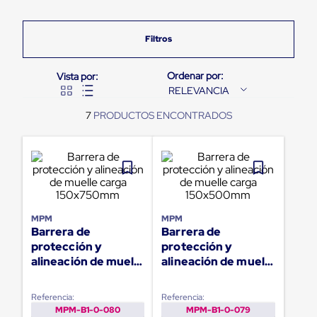
Pestañas
9
.
flejadora
de
Borde
10
.
cámara cph
de
andén
Pestañas
de
RELEVANCIA
Borde
de
7
andén
Mecánicas
Pestañas
de
Borde
de
andén
Hidráulicas
MPM
MPM
Rampas
Barrera de
Barrera de
de
protección y
protección y
patio
alineación de muelle
alineación de muelle
portátiles
carga 150x750mm
carga 150x500mm
Rampas
de
Referencia:
Referencia:
patio
MPM-B1-0-080
MPM-B1-0-079