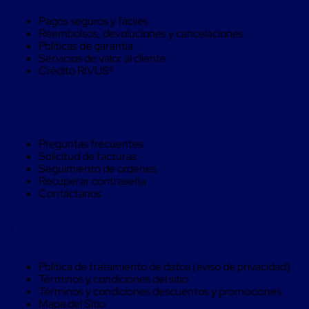
Kraft
Bolsas
Pagos seguros y fáciles
de
Reembolsos, devoluciones y cancelaciones
Aire
Políticas de garantía
Plasticas
Servicios de valor al cliente
Infladores
Crédito RIVUS®
Airbags
Cajas
de
Ayuda
Carton
Cajas
con
Preguntas frecuentes
Divisores
Solicitud de facturas
Cajas
Seguimiento de ordenes
de
Recuperar contraseña
Carton
Contáctanos
Corrugado
Cajas
de
Legal
Carton
Jumbo
Interiores
Política de tratamiento de datos (aviso de privacidad)
y
Términos y condiciones del sitio
Separadores
Términos y condiciones descuentos y promociones
de
Mapa del Sitio