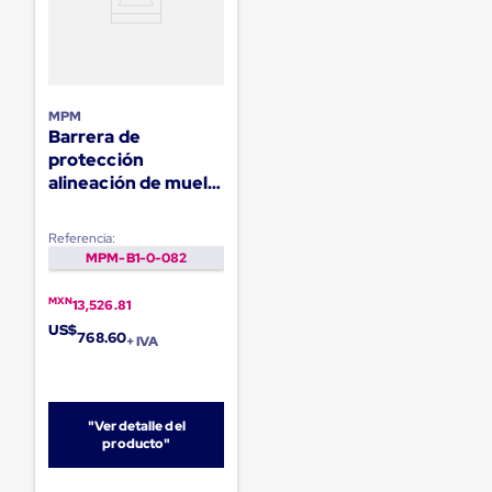
Ultima
Milla
Anti-
Robo
Hormiga
Estanterías
MPM
Móviles
Barrera de
MRO
protección
Distribución
alineación de muelle
Equipos
Móviles
carga 150x1500mm
Diablitos
Referencia:
de
MPM-B1-0-082
carga
Empaque
y
MXN
13,526.81
Embalaje
US$
768.60
Playo
+ IVA
Emplaye
Stretch
Film
Automatico
"Ver detalle del
Emplaye
producto"
Manual
Plastico