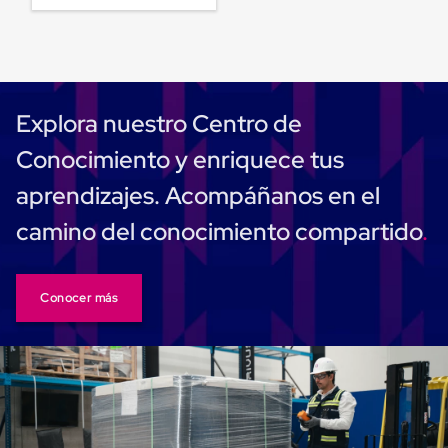
para
Emplayar
Preestirado
Pelicula
Plastica
Stretch
Hood
Explora nuestro Centro de
Manejo
de
Conocimiento y enriquece tus
carga
sin
aprendizajes. Acompáñanos en el
tarimas
Slip
camino del conocimiento compartido
Sheet
Slip
Sheet
de
Conocer más
Plastico
Slip
Sheet
de
Carton
Tarimas
Tarimas
de