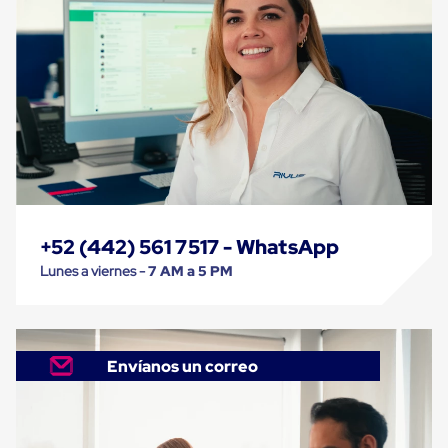
Carton
Corrugado
Freezer
Spacers
Separador
para
Congelación
Estandar
Separador
para
Congelación
Ultra
Flujo
+52 (442) 561 7517 - WhatsApp
Cintas
protectoras
Lunes a viernes -
7 AM a 5 PM
Cintas
adhesivas
Cinta
de
Tela
Envíanos un correo
Cinta
para
Ductos
y
Tuberias