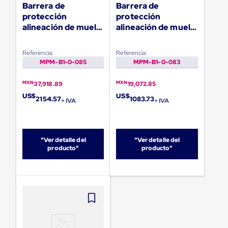
Diablito
Barrera de
Barrera de
de
protección
protección
carga
alineación de muelle
alineación de muelle
Diablito
carga 150x4000mm
carga 150x2000mm
eléctrico
Diablito
Referencia:
Referencia:
manual
MPM-B1-0-085
MPM-B1-0-083
Plataformas
de
MXN
MXN
carga
37,918.89
19,072.85
Jaulas
US$
US$
2154.57
1083.73
+ IVA
+ IVA
de
Distribución
Ultima
Milla
Dollies
"Ver detalle del
"Ver detalle del
para
producto"
producto"
Charolas
Plásticas
Contenedores
Metálicos
Colapsables
Jaulas
de
Distribución