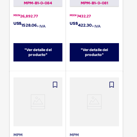
sistema
MPM-B1-0-084
MPM-B1-0-081
de
retención
MXN
MXN
26,892.77
7432.27
de
ruedas
US$
US$
1528.06
422.30
+ IVA
+ IVA
Retenedores
de
andén
Automáticos
Retenedores
"Ver detalle del
"Ver detalle del
producto"
producto"
de
Andén
Multi
Transportes
Controles
de
Muelle/Andén
Controles
de
Muelle/Andén
Básico
Controles
de
Muelle/Andén
Integral
MPM
MPM