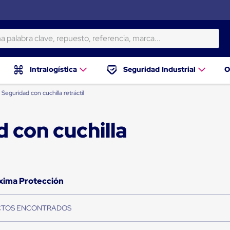
ra clave, repuesto, referencia, marca...
Intralogística
Seguridad Industrial
O
Seguridad con cuchilla retráctil
 con cuchilla
áxima Protección