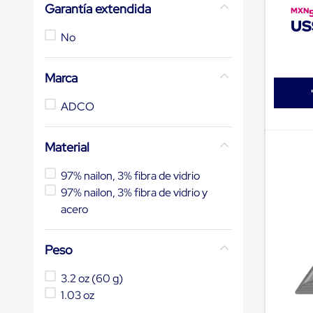
Garantía extendida
de
MXN
patio
US
portátiles
No
de
Cargas
Convencionales
Marca
Sellos
para
ADCO
Puertas
de
andén
Material
Sellos
de
Cabezal
97% nailon, 3% fibra de vidrio
Fijo
97% nailon, 3% fibra de vidrio y
Sellos
acero
de
Cabezal
Colgante
Cortina
Peso
Retenedores
de
3.2 oz (60 g)
andén
1.03 oz
Retenedores
de