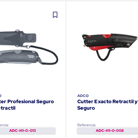
O
ADCO
ter Profesional Seguro
Cutter Exacto Retractil y
tractil
Seguro
encia:
Referencia:
ADC-H1-0-013
ADC-H1-0-008