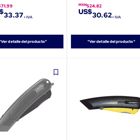
MXN
571.99
524.82
$
US$
33.37
30.62
+ IVA
+ IVA
"Ver detalle del producto"
"Ver detalle del producto"