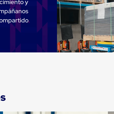
cimiento y
compáñanos
compartido
os