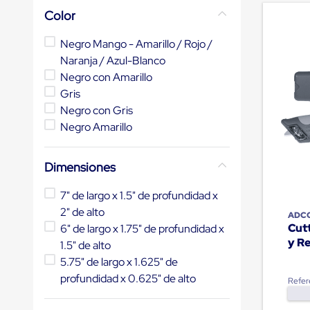
de
Color
10
.
slip sheet
andén
mecánicas
Negro Mango - Amarillo / Rojo /
Pestañas
de
Naranja / Azul-Blanco
Borde
Negro con Amarillo
de
Gris
andén
Pestañas
Negro con Gris
de
Negro Amarillo
Borde
de
andén
Dimensiones
Mecánicas
Pestañas
de
7" de largo x 1.5" de profundidad x
Borde
2" de alto
ADC
de
Cut
6" de largo x 1.75" de profundidad x
andén
y Re
Hidráulicas
1.5" de alto
Rampas
5.75" de largo x 1.625" de
de
profundidad x 0.625" de alto
patio
Refer
portátiles
Rampas