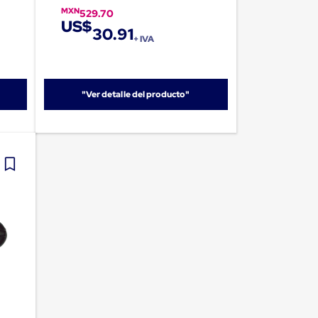
MXN
529.70
US$
30.91
+ IVA
"Ver detalle del producto"