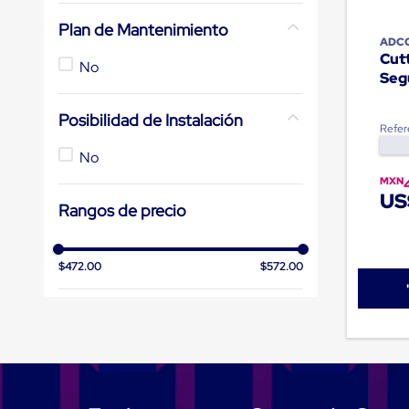
andén
Plan de Mantenimiento
con
ADC
sistema
Cut
de
No
Segu
retención
de
ruedas
Posibilidad de Instalación
Retenedores
Refer
de
No
andén
Automáticos
MXN
Retenedores
US
Rangos de precio
de
Andén
Multi
Transportes
$472.00
$572.00
Controles
de
Muelle/Andén
Controles
de
Muelle/Andén
Básico
Controles
de