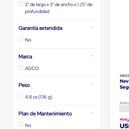
de
2" de largo x 3" de ancho x 1.25" de
10
.
slip sheet
andén
profundidad
mecánicas
Pestañas
de
Garantía extendida
Borde
de
andén
No
Pestañas
de
Borde
Marca
de
andén
ADCO
Mecánicas
Pestañas
ADC
Nav
de
Peso
Borde
Seg
de
andén
4.8 oz (136 g)
Hidráulicas
Refer
Rampas
de
Plan de Mantenimiento
patio
MXN
portátiles
US
No
Rampas