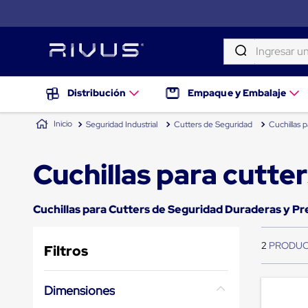
Ingresar una palab
TÉRMINOS MÁS BUSCADOS
Distribución
Distribución
Empaque y Embalaje
Puertas
1
.
patin
de
Seguridad Industrial
Cutters de Seguridad
Cuchillas p
andén
2
.
tambos
Rampas
Niveladoras
3
.
taylor dunn
Cuchillas para cutter
de
andén
4
.
proyector
Rampas
niveladoras
5
.
termograficador
Cuchillas para Cutters de Seguridad Duraderas y Pr
de
andén
6
.
fleje
hidráulicas
2
Filtros
7
.
monitor 7
Rampas
niveladoras
8
.
emplayadora plato giratorio
neumáticas
Dimensiones
Rampas
9
.
flejadora
niveladoras