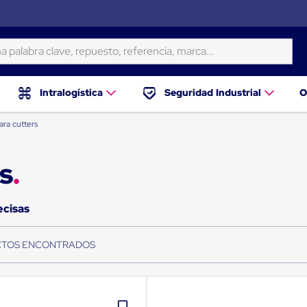
ra clave, repuesto, referencia, marca...
Intralogística
Seguridad Industrial
O
ara cutters
s
ecisas