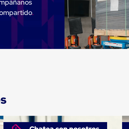
compáñanos
compartido
os
Chatea con nosotros