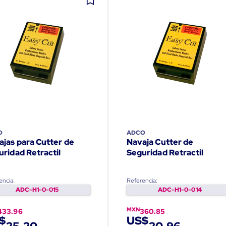
O
ADCO
ajas para Cutter de
Navaja Cutter de
uridad Retractil
Seguridad Retractil
encia:
Referencia:
ADC-H1-0-015
ADC-H1-0-014
MXN
433.96
360.85
$
US$