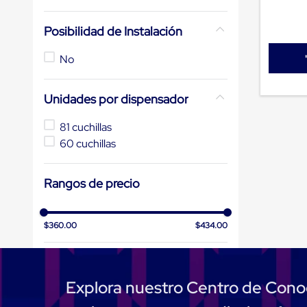
de
patio
Posibilidad de Instalación
portátiles
de
Cargas
No
Convencionales
Sellos
para
Unidades por dispensador
Puertas
de
81 cuchillas
andén
60 cuchillas
Sellos
de
Cabezal
Fijo
Rangos de precio
Sellos
de
Cabezal
$360.00
$434.00
Colgante
Cortina
Retenedores
de
andén
Explora nuestro Centro de Cono
Retenedores
de