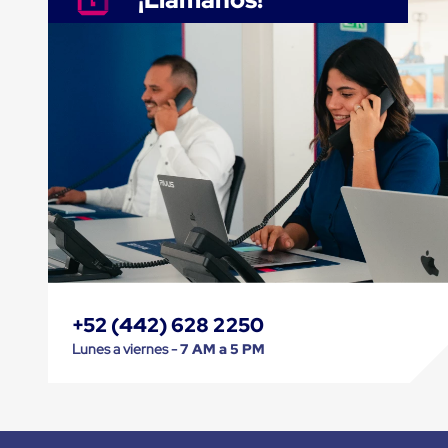
Muelle/Andén
Integral
Diablito
de
carga
Diablito
eléctrico
Diablito
manual
Plataformas
de
carga
Jaulas
de
Distribución
Ultima
Milla
+52 (442) 628 2250
Dollies
para
Lunes a viernes -
7 AM a 5 PM
Charolas
Plásticas
Contenedores
Metálicos
Colapsables