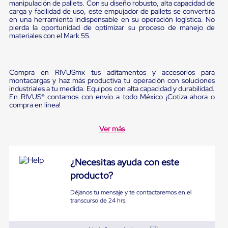
Ultima
manipulación de pallets. Con su diseño robusto, alta capacidad de
carga y facilidad de uso, este empujador de pallets se convertirá
Milla
en una herramienta indispensable en su operación logística. No
Anti-
pierda la oportunidad de optimizar su proceso de manejo de
Robo
materiales con el Mark 55.
Hormiga
Estanterías
Móviles
MRO
Compra en RIVUSmx tus aditamentos y accesorios para
Distribución
montacargas y haz más productiva tu operación con soluciones
Equipos
industriales a tu medida. Equipos con alta capacidad y durabilidad.
Móviles
En RIVUS® contamos con envío a todo México ¡Cotiza ahora o
Diablitos
compra en línea!
de
carga
Ver más
Empaque
y
Embalaje
Playo
¿Necesitas ayuda con este
Emplaye
producto?
Stretch
Film
Déjanos tu mensaje y te contactaremos en el
Automatico
transcurso de 24 hrs.
Emplaye
Manual
Plastico