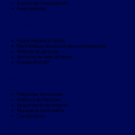
Soluciones
Centro de conocimiento
de
Inversionistas
sujeción
de
Compra Seguro
carga
Fleje
compuesto
Pagos seguros y fáciles
de
Reembolsos, devoluciones y cancelaciones
alta
Políticas de garantía
resistencia
Servicios de valor al cliente
Fleje
Crédito RIVUS®
de
cordón
de
Ayuda
poliéster
fusionado
Fleje
Preguntas frecuentes
de
Solicitud de facturas
poliéster
Seguimiento de ordenes
tejido
Recuperar contraseña
de
Contáctanos
alta
resistencia
Gancho
Legal
para