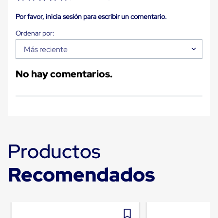
Carton
Plastico
Por favor, inicia sesión para escribir un comentario.
Esquineros
de
Carton
Más reciente
Esquineros
Plasticos
Soluciones
No hay comentarios.
de
Embalaje
Tiersheet
Layer
Pad
Plastico
Laminas
de
Productos
Carton
Tiersheet
Hojas
Recomendados
de
Carton
Anti
Deslizamiento
Separador
de