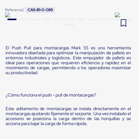
Pestañas
9
.
flejadora
:
Referencia
CAS-B1-0-089
de
Borde
10
.
cámara cph
de
andén
Pestañas
de
Borde
El Push Pull para montacargas Mark 55 es una herramienta
de
innovadora diseñada para optimizar la manipulación de pallets en
andén
entornos industriales y logísticos. Este empujador de pallets es
Mecánicas
ideal para operaciones que requieren eficiencia y rapidez en el
Pestañas
movimiento de cargas, permitiendo a los operadores maximizar
de
su productividad.
Borde
de
andén
Hidráulicas
¿Cómo funciona el push - pull de montacargas?
Rampas
de
Este aditamento de montacargas se instala directamente en el
patio
montacargas ajustando fijamente el sorporte. Una vez instalado el
portátiles
accesorio se posiciona la carga dentro de las horquillas y se
Rampas
acciona para bajar la carga de forma rápida.
de
patio