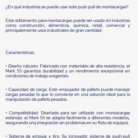
portátiles
de
¿En qué industrias se puede usar este push pull de montacargas?
Cargas
Convencionales
Este aditamento para montacargas puede ser usado en industrias
Sellos
como construcción, alimenticia, química, retail, comercial y
para
principalemente usos industriales de gran cantidad.
Puertas
de
andén
Sellos
Características:
de
Cabezal
• Diseño robusto: Fabricado con materiales de alta resistencia, el
Fijo
Mark 55 garantiza durabilidad y un rendimiento excepcional en
Sellos
condiciones de trabajo exigentes.
de
Cabezal
Colgante
• Capacidad de carga: Este empujador de pallets puede manejar
Cortina
cargas pesadas lo que lo convierte en una solución ideal para la
manipulación de pallets pesados.
Retenedores
de
andén
• Compatibilidad: Diseñado para ser utilizado con montacargas
Retenedores
estándar, el Mark 55 se adapta fácilmente a diferentes modelos,
de
asegurando una integración sin problemas en su flota de equipos.
andén
con
• Sistema de empuje y tiro: Su innovador sistema de push•pull