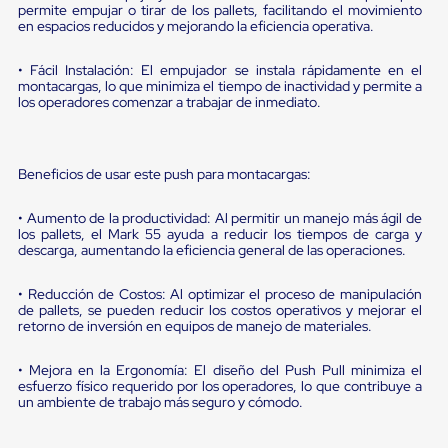
sistema
permite empujar o tirar de los pallets, facilitando el movimiento
de
en espacios reducidos y mejorando la eficiencia operativa.
retención
de
• Fácil Instalación: El empujador se instala rápidamente en el
ruedas
montacargas, lo que minimiza el tiempo de inactividad y permite a
Retenedores
los operadores comenzar a trabajar de inmediato.
de
andén
Automáticos
Retenedores
Beneficios de usar este push para montacargas:
de
Andén
Multi
• Aumento de la productividad: Al permitir un manejo más ágil de
los pallets, el Mark 55 ayuda a reducir los tiempos de carga y
Transportes
descarga, aumentando la eficiencia general de las operaciones.
Controles
de
Muelle/Andén
• Reducción de Costos: Al optimizar el proceso de manipulación
Controles
de pallets, se pueden reducir los costos operativos y mejorar el
de
retorno de inversión en equipos de manejo de materiales.
Muelle/Andén
Básico
• Mejora en la Ergonomía: El diseño del Push Pull minimiza el
Controles
esfuerzo físico requerido por los operadores, lo que contribuye a
de
un ambiente de trabajo más seguro y cómodo.
Muelle/Andén
Integral