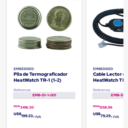
Carton
Corrugado
Freezer
Spacers
Separador
para
Congelación
Estandar
Separador
para
Congelación
Ultra
Flujo
EMBEDDED
EMBEDDED
Cintas
Pila de Termograficador
Cable Lector d
protectoras
HeatWatch TR-1 (1-2)
HeatWatch TR-
Cintas
adhesivas
Referencia:
Referencia:
Cinta
EMB-S1-1-001
EMB-S1-1
de
Tela
Cinta
MXN
MXN
3416.30
1358.96
para
US$
US$
199.33
79.29
Ductos
+ IVA
+ IVA
y
Tuberias