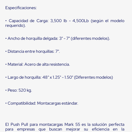
Diablito
de
Especificaciones:
carga
Diablito
• Capacidad de Carga: 3,500 lb - 4,500Lb (según el modelo
eléctrico
requerido).
Diablito
manual
Plataformas
• Ancho de horquilla delgada: 3" - 7" (diferentes modelos).
de
carga
• Distancia entre horquillas: 7".
Jaulas
de
• Material: Acero de alta resistencia.
Distribución
Ultima
Milla
• Largo de horquilla: 48" x 1.25" - 1.50" (Diferentes modelos)
Dollies
para
• Peso: 520 kg.
Charolas
Plásticas
Contenedores
• Compatibilidad: Montacargas estándar.
Metálicos
Colapsables
Jaulas
de
El Push Pull para montacargas Mark 55 es la solución perfecta
Distribución
para empresas que buscan mejorar su eficiencia en la