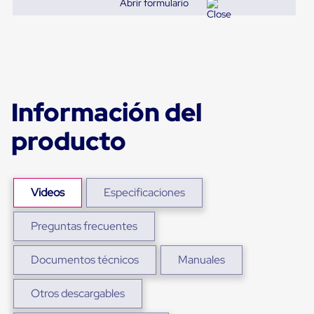
Abrir formulario
para
Emplayar
Preestirado
Pelicula
Plastica
Stretch
Hood
Manejo
Información del
de
carga
producto
sin
tarimas
Slip
Sheet
Slip
Videos
Especificaciones
Sheet
de
Plastico
Preguntas frecuentes
Slip
Sheet
de
Documentos técnicos
Manuales
Carton
Tarimas
Otros descargables
Tarimas
de