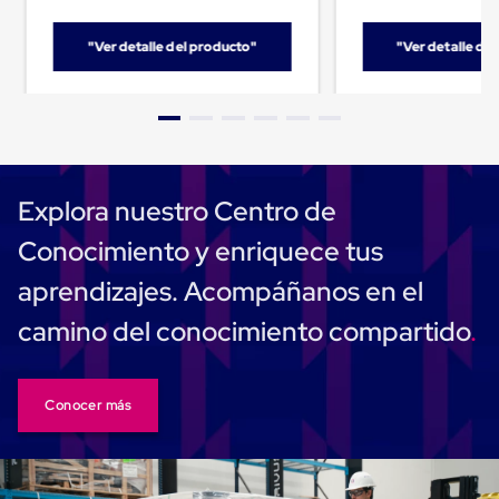
Cinta
de
"Ver detalle del producto"
"Ver detalle de
Aislar
Cinta
de
Aluminio
Cinta
de
Papel
Cinta
Explora nuestro Centro de
de
Seguridad
Conocimiento y enriquece tus
Masking
Tape
aprendizajes. Acompáñanos en el
Cinta
Adhesiva
camino del conocimiento compartido
Transparente
y
Canela
Cinta
Conocer más
Flejadora
Cinta
Tipo
Diurex