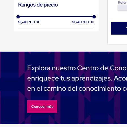
Refer
Rangos de precio
andén
con
sistema
de
$1,740,700.00
$1,740,700.00
retención
de
ruedas
Retenedores
de
andén
Automáticos
Retenedores
de
Explora nuestro Centro de Cono
Andén
Multi
enriquece tus aprendizajes. A
Transportes
Controles
en el camino del conocimiento 
de
Muelle/Andén
Controles
de
Conocer más
Muelle/Andén
Básico
Controles
de