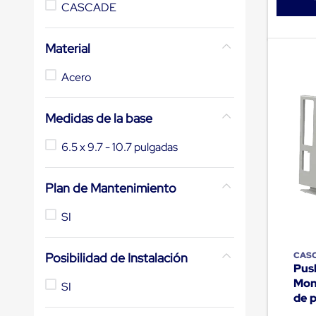
CASCADE
de
patio
portátiles
Material
de
Cargas
Convencionales
Acero
Sellos
para
Puertas
Medidas de la base
de
andén
6.5 x 9.7 - 10.7 pulgadas
Sellos
de
Cabezal
Plan de Mantenimiento
Fijo
Sellos
de
SI
Cabezal
Colgante
Cortina
CAS
Posibilidad de Instalación
Retenedores
Push
de
Mon
SI
andén
de 
Retenedores
de