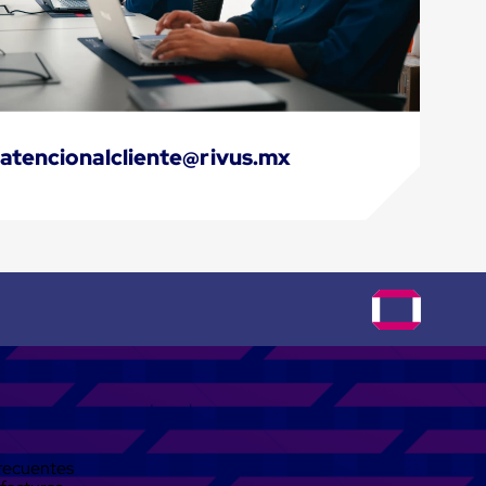
atencionalcliente@rivus.mx
Legal
recuentes