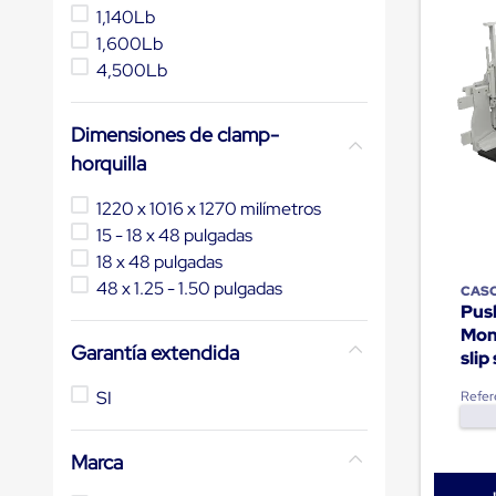
de
1,140Lb
10
.
flejadora
andén
1,600Lb
mecánicas
4,500Lb
Pestañas
de
Borde
de
Dimensiones de clamp-
andén
horquilla
Pestañas
de
1220 x 1016 x 1270 milímetros
Borde
de
15 - 18 x 48 pulgadas
andén
18 x 48 pulgadas
Mecánicas
48 x 1.25 - 1.50 pulgadas
Pestañas
CAS
Push
de
Borde
Mon
Garantía extendida
de
sli
andén
Hidráulicas
SI
Refer
Rampas
de
patio
Marca
portátiles
Rampas