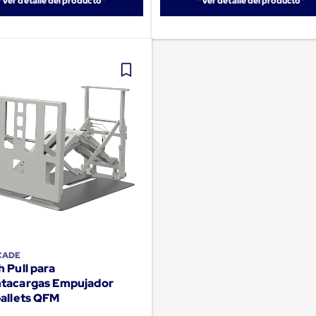
"Ver detalle del producto"
"Ver detalle del producto"
CADE
 Pull para
tacargas Empujador
pallets QFM