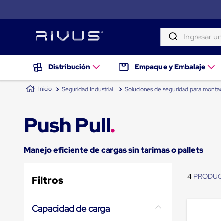
Ingresar una palab
TÉRMINOS MÁS BUSCADOS
Distribución
Distribución
Empaque y Embalaje
Puertas
1
.
patin
de
Seguridad Industrial
Soluciones de seguridad para monta
andén
2
.
tambos
Rampas
Niveladoras
3
.
taylor dunn
Push Pull
de
andén
4
.
proyector
Rampas
niveladoras
5
.
termograficador
Manejo eficiente de cargas sin tarimas o pallets
de
andén
6
.
monitor 7
hidráulicas
4
Filtros
7
.
fleje
Rampas
niveladoras
8
.
emplayadora plato giratorio
neumáticas
Capacidad de carga
Rampas
9
.
slip sheet
niveladoras