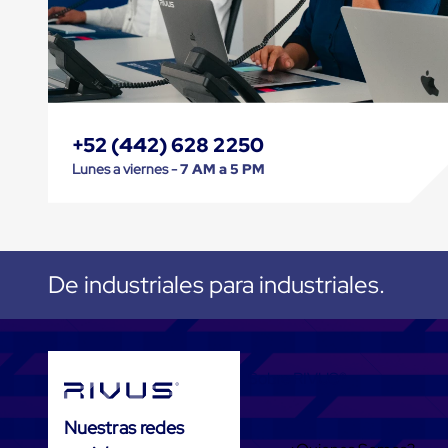
Jaulas
de
Distribución
Ultima
Milla
Anti-
Robo
Hormiga
+52 (442) 628 2250
Estanterías
Móviles
Lunes a viernes -
7 AM a 5 PM
MRO
Distribución
Equipos
Móviles
Diablitos
de
De industriales para industriales.
carga
Empaque
y
Embalaje
Playo
Sobre RIVUS®
Emplaye
Stretch
Film
Nuestras redes
Automatico