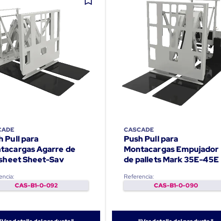
CADE
CASCADE
 Pull para
Push Pull para
tacargas Agarre de
Montacargas Empujador
p sheet Sheet-Sav
de pallets Mark 35E-45E
encia:
Referencia:
CAS-B1-0-092
CAS-B1-0-090