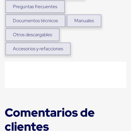
para
Preguntas frecuentes
Emplayar
Preestirado
Pelicula
Documentos técnicos
Manuales
Plastica
Stretch
Hood
Otros descargables
Manejo
de
Accesorios y refacciones
carga
sin
tarimas
Slip
Sheet
Slip
Sheet
de
Plastico
Slip
Sheet
de
Comentarios de
Carton
Tarimas
clientes
Tarimas
de