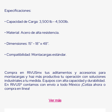
Diablito
de
carga
Especificaciones:
Diablito
eléctrico
• Capacidad de Carga: 3,500 lb - 4,500lb.
Diablito
manual
Plataformas
• Material: Acero de alta resistencia.
de
carga
• Dimensiones: 15" - 18" x 48".
Jaulas
de
• Compatibilidad: Montacargas estándar.
Distribución
Ultima
Milla
Dollies
Compra en RIVUSmx tus aditamentos y accesorios para
para
montacargas y haz más productiva tu operación con soluciones
Charolas
industriales a tu medida. Equipos con alta capacidad y durabilidad.
Plásticas
En RIVUS® contamos con envío a todo México ¡Cotiza ahora o
Contenedores
compra en línea!
Metálicos
Colapsables
Jaulas
Ver más
de
Distribución