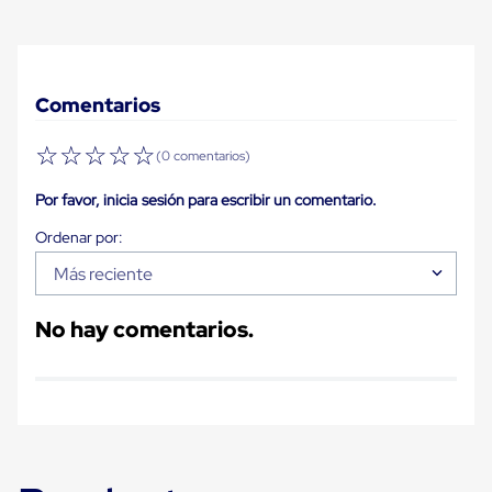
Plastico
Tarimas
de
Plastico
para
Comentarios
Buenas
Prácticas
de
☆
☆
☆
☆
☆
(0 comentarios)
Manufactura
Tarimas
Por favor, inicia sesión para escribir un comentario.
de
Plastico
para
Exportación
Más reciente
Tarimas
de
No hay comentarios.
Plastico
Rackeables
Tarimas
de
Plastico
Multiusos
Esquineros
Angulos
de