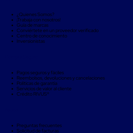
Máquinas
de
Plato
¿Quienes Somos?
Giratorio
¡Trabaja con nosotros!
para
Guía de marcas
Película
Conviértete en un proveedor verificado
Automática
Centro de conocimiento
Máquina
Inversionistas
de
Brazo
Giratorio
Compra Seguro
para
Película
Automática
Pagos seguros y fáciles
Robots
Reembolsos, devoluciones y cancelaciones
de
Políticas de garantía
emplayes
Servicios de valor al cliente
Robots
Crédito RIVUS®
de
emplayes
Automáticos
Ayuda
Robots
de
emplayes
Preguntas frecuentes
móvil
Solicitud de facturas