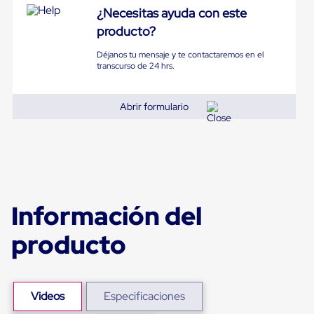
Ultima
¿Necesitas ayuda con este
Milla
Anti-
producto?
Robo
Hormiga
Déjanos tu mensaje y te contactaremos en el
transcurso de 24 hrs.
Estanterías
Móviles
MRO
Distribución
Abrir formulario
Equipos
Móviles
Diablitos
de
carga
Empaque
y
Información del
Embalaje
Playo
Emplaye
producto
Stretch
Film
Automatico
Emplaye
Manual
Videos
Especificaciones
Plastico