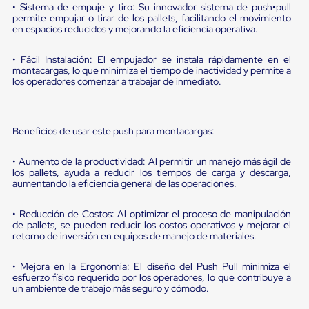
sistema
• Sistema de empuje y tiro: Su innovador sistema de push•pull
de
permite empujar o tirar de los pallets, facilitando el movimiento
retención
en espacios reducidos y mejorando la eficiencia operativa.
de
ruedas
• Fácil Instalación: El empujador se instala rápidamente en el
Retenedores
montacargas, lo que minimiza el tiempo de inactividad y permite a
de
los operadores comenzar a trabajar de inmediato.
andén
Automáticos
Retenedores
de
Beneficios de usar este push para montacargas:
Andén
Multi
• Aumento de la productividad: Al permitir un manejo más ágil de
Transportes
los pallets, ayuda a reducir los tiempos de carga y descarga,
Controles
aumentando la eficiencia general de las operaciones.
de
Muelle/Andén
Controles
• Reducción de Costos: Al optimizar el proceso de manipulación
de
de pallets, se pueden reducir los costos operativos y mejorar el
retorno de inversión en equipos de manejo de materiales.
Muelle/Andén
Básico
Controles
• Mejora en la Ergonomía: El diseño del Push Pull minimiza el
de
esfuerzo físico requerido por los operadores, lo que contribuye a
Muelle/Andén
un ambiente de trabajo más seguro y cómodo.
Integral