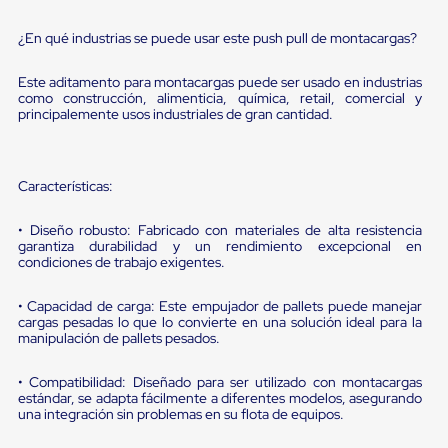
portátiles
de
Cargas
¿En qué industrias se puede usar este push pull de montacargas?
Convencionales
Sellos
Este aditamento para montacargas puede ser usado en industrias
para
como construcción, alimenticia, química, retail, comercial y
Puertas
principalemente usos industriales de gran cantidad.
de
andén
Sellos
de
Características:
Cabezal
Fijo
• Diseño robusto: Fabricado con materiales de alta resistencia
Sellos
garantiza durabilidad y un rendimiento excepcional en
de
condiciones de trabajo exigentes.
Cabezal
Colgante
Cortina
• Capacidad de carga: Este empujador de pallets puede manejar
cargas pesadas lo que lo convierte en una solución ideal para la
Retenedores
manipulación de pallets pesados.
de
andén
Retenedores
• Compatibilidad: Diseñado para ser utilizado con montacargas
de
estándar, se adapta fácilmente a diferentes modelos, asegurando
andén
una integración sin problemas en su flota de equipos.
con