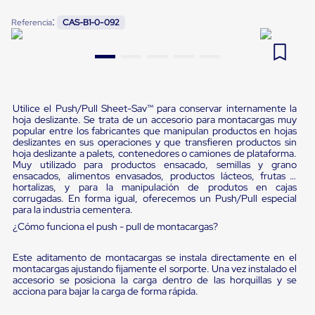
Pestañas
9
.
flejadora
:
Referencia
CAS-B1-0-092
de
Borde
10
.
cámara cph
de
andén
Pestañas
de
Borde
Utilice el Push/Pull Sheet-Sav™ para conservar internamente la
de
hoja deslizante. Se trata de un accesorio para montacargas muy
andén
popular entre los fabricantes que manipulan productos en hojas
Mecánicas
deslizantes en sus operaciones y que transfieren productos sin
Pestañas
hoja deslizante a palets, contenedores o camiones de plataforma.
de
Muy utilizado para productos ensacado, semillas y grano
Borde
ensacados, alimentos envasados, productos lácteos, frutas y
hortalizas, y para la manipulación de produtos en cajas
de
corrugadas. En forma igual, oferecemos un Push/Pull especial
andén
para la industria cementera.
Hidráulicas
Rampas
¿Cómo funciona el push - pull de montacargas?
de
patio
Este aditamento de montacargas se instala directamente en el
portátiles
montacargas ajustando fijamente el sorporte. Una vez instalado el
Rampas
accesorio se posiciona la carga dentro de las horquillas y se
de
acciona para bajar la carga de forma rápida.
patio