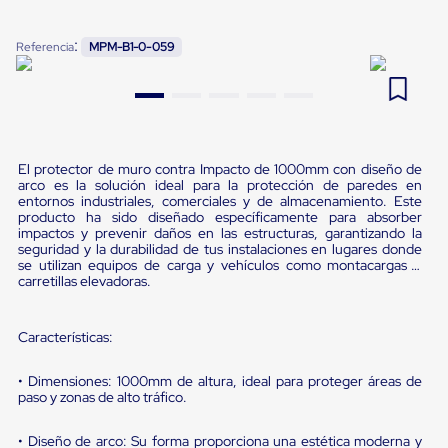
Pestañas
9
.
flejadora
de
:
Referencia
MPM-B1-0-059
Borde
10
.
saving
de
andén
Pestañas
de
Borde
de
El protector de muro contra Impacto de 1000mm con diseño de
andén
arco es la solución ideal para la protección de paredes en
Mecánicas
entornos industriales, comerciales y de almacenamiento. Este
Pestañas
producto ha sido diseñado específicamente para absorber
de
impactos y prevenir daños en las estructuras, garantizando la
seguridad y la durabilidad de tus instalaciones en lugares donde
Borde
se utilizan equipos de carga y vehículos como montacargas o
de
carretillas elevadoras.
andén
Hidráulicas
Rampas
Características:
de
patio
portátiles
• Dimensiones: 1000mm de altura, ideal para proteger áreas de
Rampas
paso y zonas de alto tráfico.
de
patio
• Diseño de arco: Su forma proporciona una estética moderna y