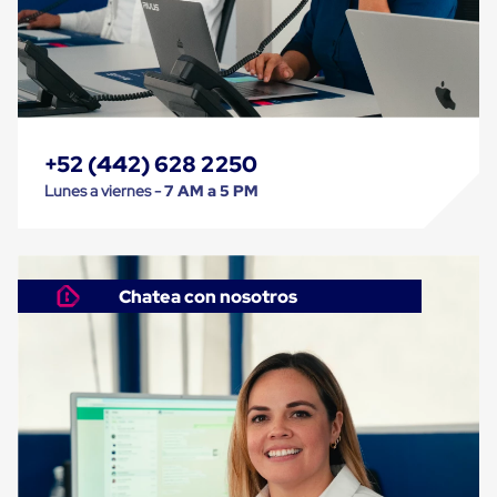
Kraft
Bolsas
de
Aire
Plasticas
Infladores
Airbags
Cajas
+52 (442) 628 2250
de
Carton
Lunes a viernes -
7 AM a 5 PM
Cajas
con
Divisores
Cajas
de
Chatea con nosotros
Carton
Corrugado
Cajas
de
Carton
Jumbo
Interiores
y
Separadores
de