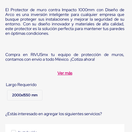
Diablito
de
El Protector de muro contra Impacto 1000mm con Diseño de
carga
Arco es una inversión inteligente para cualquier empresa que
Diablito
busque proteger sus instalaciones y mejorar la seguridad de su
eléctrico
entorno. Con su diseño innovador y materiales de alta calidad,
Diablito
este protector es la solución perfecta para mantener tus paredes
manual
en óptimas condiciones.
Plataformas
de
carga
Jaulas
Compra en RIVUSmx tu equipo de protección de muros,
contamos con envío a todo México. ¡Cotiza ahora!
de
Distribución
Ultima
Ver más
Milla
Dollies
Largo Requerido
para
Charolas
2000x1550 mm
Plásticas
Contenedores
Metálicos
Colapsables
¿Estás interesado en agregar los siguientes servicios?
Jaulas
de
Distribución