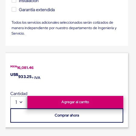
Instalación
Ultima
Milla
Garantía extendida
Anti-
Robo
Todos los servicios adicionales seleccionados serán cotizados de
Hormiga
manera independiente por nuestro departamento de Ingeniería y
Estanterías
Servicio.
Móviles
MRO
Distribución
Equipos
Móviles
Diablitos
de
MXN
16,081.46
carga
US$
933.25
+ IVA
Empaque
y
Embalaje
Cantidad
Playo
Emplaye
1
Agregar al carrito
Stretch
Film
Comprar ahora
Automatico
Emplaye
Manual
Plastico