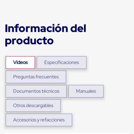
para
Emplayar
Preestirado
Pelicula
Información del
Plastica
Stretch
Hood
producto
Manejo
de
carga
sin
tarimas
Videos
Especificaciones
Slip
Sheet
Preguntas frecuentes
Slip
Sheet
de
Documentos técnicos
Manuales
Plastico
Slip
Sheet
Otros descargables
de
Carton
Accesorios y refacciones
Tarimas
Tarimas
de