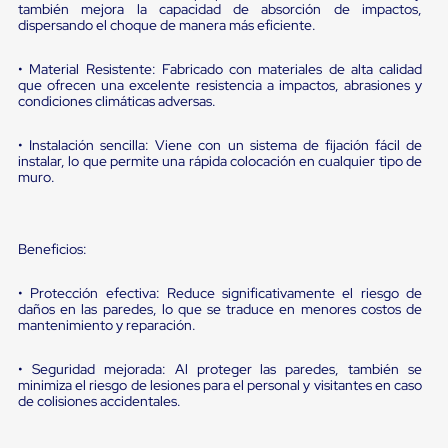
portátiles
también mejora la capacidad de absorción de impactos,
de
dispersando el choque de manera más eficiente.
Cargas
Convencionales
• Material Resistente: Fabricado con materiales de alta calidad
Sellos
que ofrecen una excelente resistencia a impactos, abrasiones y
para
condiciones climáticas adversas.
Puertas
de
andén
• Instalación sencilla: Viene con un sistema de fijación fácil de
instalar, lo que permite una rápida colocación en cualquier tipo de
Sellos
muro.
de
Cabezal
Fijo
Sellos
Beneficios:
de
Cabezal
Colgante
• Protección efectiva: Reduce significativamente el riesgo de
Cortina
daños en las paredes, lo que se traduce en menores costos de
Retenedores
mantenimiento y reparación.
de
andén
• Seguridad mejorada: Al proteger las paredes, también se
Retenedores
minimiza el riesgo de lesiones para el personal y visitantes en caso
de
de colisiones accidentales.
andén
con