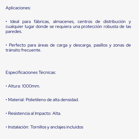
sistema
de
Aplicaciones:
retención
de
• Ideal para fábricas, almacenes, centros de distribución y
ruedas
cualquier lugar donde se requiera una protección robusta de las
Retenedores
paredes.
de
andén
• Perfecto para áreas de carga y descarga, pasillos y zonas de
Automáticos
tránsito frecuente.
Retenedores
de
Andén
Multi
Especificaciones Técnicas:
Transportes
Controles
de
• Altura: 1000mm.
Muelle/Andén
Controles
• Material: Polietileno de alta densidad.
de
Muelle/Andén
Básico
• Resistencia al Impacto: Alta.
Controles
de
• Instalación: Tornillos y anclajes incluidos
Muelle/Andén
Integral