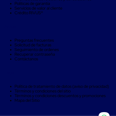
Soluciones
Políticas de garantía
de
Servicios de valor al cliente
sujeción
Crédito RIVUS®
de
carga
Fleje
Ayuda
compuesto
de
alta
Preguntas frecuentes
resistencia
Solicitud de facturas
Fleje
Seguimiento de ordenes
de
Recuperar contraseña
cordón
Contáctanos
de
poliéster
fusionado
Legal
Fleje
de
Política de tratamiento de datos (aviso de privacidad)
poliéster
Términos y condiciones del sitio
tejido
Términos y condiciones descuentos y promociones
de
Mapa del Sitio
alta
resistencia
Gancho
para