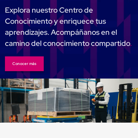
Cinta
Explora nuestro Centro de
de
Aislar
Conocimiento y enriquece tus
Cinta
de
aprendizajes. Acompáñanos en el
Aluminio
Cinta
camino del conocimiento compartido
de
Papel
Cinta
de
Conocer más
Seguridad
Masking
Tape
Cinta
Adhesiva
Transparente
y
Canela
Cinta
Flejadora
Cinta
Tipo
Diurex