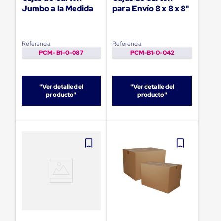
Ultima
Jumbo a la Medida
para Envío 8 x 8 x 8"
Milla
Anti-
Robo
Hormiga
Referencia:
Referencia:
Estanterías
PCM-B1-0-087
PCM-B1-0-042
Móviles
MRO
Distribución
Equipos
"Ver detalle del
"Ver detalle del
Móviles
producto"
producto"
Diablitos
de
carga
Empaque
y
Embalaje
Playo
Emplaye
Stretch
Film
Automatico
Emplaye
Manual
Plastico