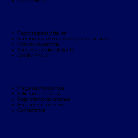
Inversionistas
Monofilamento
Circular
Monofilamento
Compra Seguro
Costura
L
Para
Pagos seguros y fáciles
Envasado
Reembolsos, devoluciones y cancelaciones
Etiquetas
Políticas de garantía
y
Servicios de valor al cliente
Ribbons
Crédito RIVUS®
Etiquetas
Ribbons
Máquinas
Ayuda
de
emplaye
Dispensadores
Preguntas frecuentes
de
Solicitud de facturas
Playo
Seguimiento de ordenes
Manual
Recuperar contraseña
Máquinas
Contáctanos
emplayadoras
Máquinas
para
Legal
playo
automáticas