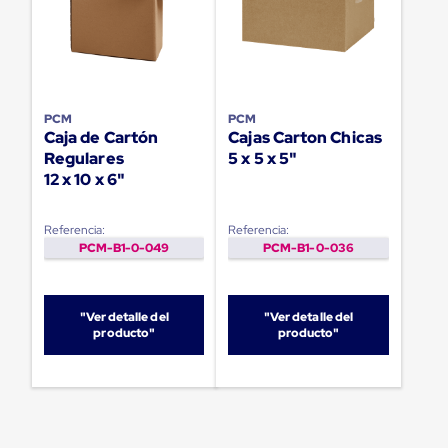
Plastico
Tarimas
de
Plastico
para
Buenas
Prácticas
PCM
PCM
de
Caja de Cartón
Cajas Carton Chicas
Manufactura
Regulares
5 x 5 x 5"
Tarimas
12 x 10 x 6"
de
Plastico
para
Referencia:
Referencia:
Exportación
PCM-B1-0-049
PCM-B1-0-036
Tarimas
de
Plastico
Rackeables
"Ver detalle del
"Ver detalle del
Tarimas
producto"
producto"
de
Plastico
Multiusos
Esquineros
Angulos
de