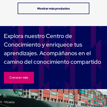
Carton
Plastico
Esquineros
de
Carton
Esquineros
Plasticos
Soluciones
Explora nuestro Centro de
de
Embalaje
Conocimiento y enriquece tus
Tiersheet
Layer
aprendizajes. Acompáñanos en el
Pad
Plastico
camino del conocimiento compartido
Laminas
de
Carton
Tiersheet
Conocer más
Hojas
de
Carton
Anti
Deslizamiento
Separador
de