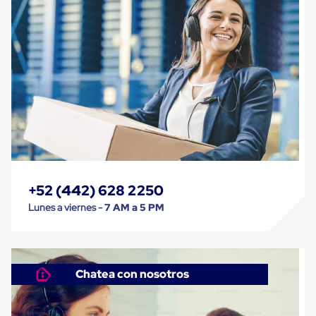
Cinta
de
Aislar
Cinta
de
Aluminio
Cinta
de
Papel
Cinta
de
Seguridad
Masking
Tape
+52 (442) 628 2250
Cinta
Adhesiva
Lunes a viernes -
7 AM a 5 PM
Transparente
y
Canela
Cinta
Flejadora
Chatea con nosotros
Cinta
Tipo
Diurex