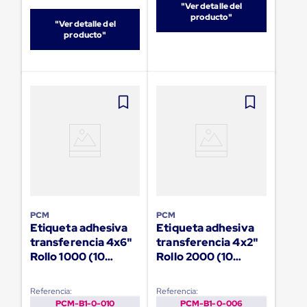
sistema
"Ver detalle del
de
producto"
"Ver detalle del
retención
producto"
de
ruedas
Retenedores
de
andén
Automáticos
Retenedores
de
Andén
Multi
Transportes
Controles
de
Muelle/Andén
Controles
PCM
PCM
de
Etiqueta adhesiva
Etiqueta adhesiva
Muelle/Andén
transferencia 4x6"
transferencia 4x2"
Básico
Rollo 1000 (10
Rollo 2000 (10
Controles
Cajas)
Cajas)
de
Muelle/Andén
Referencia:
Referencia:
Integral
PCM-B1-0-010
PCM-B1-0-006