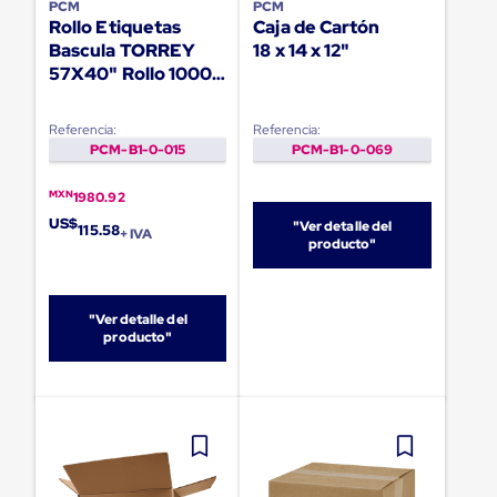
PCM
PCM
para
Rollo Etiquetas
Caja de Cartón
Emplayar
Preestirado
Bascula TORREY
18 x 14 x 12"
Pelicula
57X40" Rollo 1000
Plastica
(10 cajas)
Stretch
Hood
Referencia:
Referencia:
Manejo
PCM-B1-0-015
PCM-B1-0-069
de
carga
MXN
1980.92
sin
US$
"Ver detalle del
tarimas
115.58
+ IVA
producto"
Slip
Sheet
Slip
Sheet
"Ver detalle del
de
producto"
Plastico
Slip
Sheet
de
Carton
Tarimas
Tarimas
de