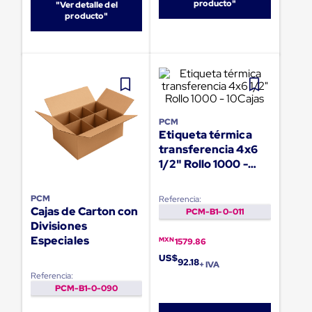
portátiles
producto"
"Ver detalle del
de
producto"
Cargas
Convencionales
Sellos
para
Puertas
de
andén
Sellos
PCM
de
Etiqueta térmica
Cabezal
transferencia 4x6
Fijo
Sellos
1/2" Rollo 1000 -
de
10Cajas
Cabezal
PCM
Referencia:
Colgante
Cajas de Carton con
PCM-B1-0-011
Cortina
Divisiones
Retenedores
de
Especiales
MXN
1579.86
andén
US$
92.18
Retenedores
+ IVA
de
Referencia:
andén
PCM-B1-0-090
con