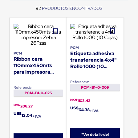
Pestañas
9
.
flejadora
92
de
Borde
10
.
playo manual
de
andén
Pestañas
de
Borde
PCM
de
Etiqueta adhesiva
PCM
andén
Ribbon cera
transferencia 4x4"
Mecánicas
110mmx450mts
Pestañas
Rollo 1000 (10
de
para impresora
Cajas)
Borde
Zebra 26Pzas
Referencia:
de
Referencia:
PCM-B1-0-009
andén
PCM-B1-0-025
Hidráulicas
Rampas
MXN
1103.43
de
MXN
206.27
US$
64.38
patio
+ IVA
US$
12.04
portátiles
+ IVA
Rampas
de
patio
"Ver detalle del