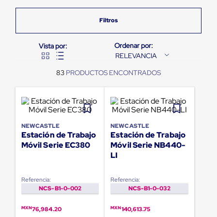
Pestañas
9
.
flejadora
de
Borde
10
.
slip sheet
de
andén
Pestañas
RELEVANCIA
de
Borde
83
de
andén
Mecánicas
Pestañas
de
Borde
NEWCASTLE
NEWCASTLE
de
Estación de Trabajo
Estación de Trabajo
andén
Móvil Serie EC380
Móvil Serie NB440-
Hidráulicas
LI
Rampas
de
patio
Referencia:
Referencia:
portátiles
NCS-B1-0-002
NCS-B1-0-032
Rampas
de
patio
MXN
MXN
76,984.20
140,613.75