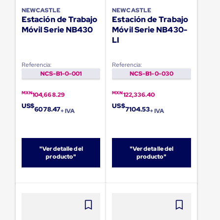
Ultima
NEWCASTLE
NEWCASTLE
Milla
Estación de Trabajo
Estación de Trabajo
Anti-
Móvil Serie NB430
Móvil Serie NB430-
Robo
Hormiga
LI
Estanterías
Móviles
MRO
Referencia:
Referencia:
Distribución
NCS-B1-0-001
NCS-B1-0-030
Equipos
Móviles
MXN
MXN
104,668.29
122,336.40
Diablitos
US$
US$
de
6078.47
7104.53
+ IVA
+ IVA
carga
Empaque
y
Embalaje
"Ver detalle del
"Ver detalle del
Playo
producto"
producto"
Emplaye
Stretch
Film
Automatico
Emplaye
Manual
Plastico