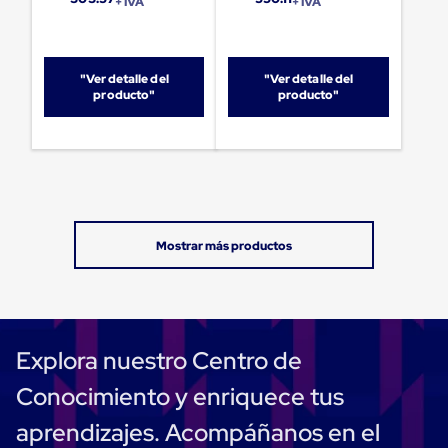
+ IVA
+ IVA
Carton
Plastico
Esquineros
de
"Ver detalle del
"Ver detalle del
Carton
producto"
producto"
Esquineros
Plasticos
Soluciones
de
Embalaje
Tiersheet
Layer
Pad
Plastico
Laminas
de
Carton
Tiersheet
Hojas
de
Explora nuestro Centro de
Carton
Anti
Conocimiento y enriquece tus
Deslizamiento
Separador
aprendizajes. Acompáñanos en el
de