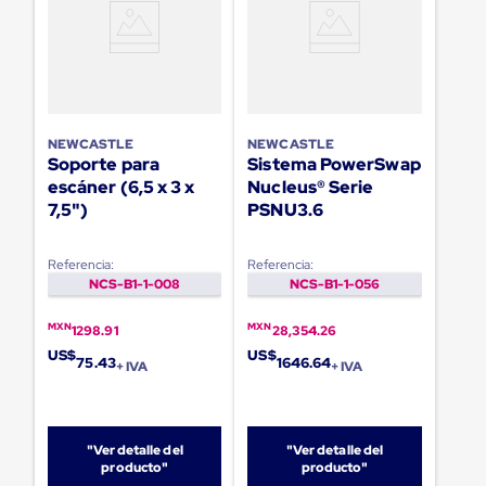
para
Emplayar
Preestirado
Pelicula
Plastica
Stretch
Hood
Manejo
NEWCASTLE
NEWCASTLE
Soporte para
Sistema PowerSwap
de
carga
escáner (6,5 x 3 x
Nucleus® Serie
sin
7,5")
PSNU3.6
tarimas
Slip
Sheet
Referencia:
Referencia:
Slip
NCS-B1-1-008
NCS-B1-1-056
Sheet
de
MXN
MXN
1298.91
28,354.26
Plastico
US$
US$
Slip
75.43
1646.64
+ IVA
+ IVA
Sheet
de
Carton
Tarimas
"Ver detalle del
"Ver detalle del
Tarimas
producto"
producto"
de