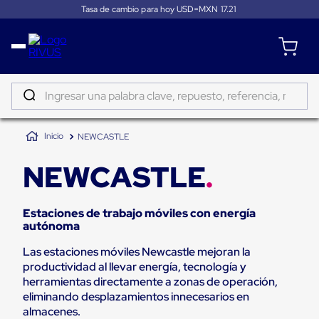
Tasa de cambio para hoy USD=MXN
17.21
Distribución
Puertas
de
Ingresar una palabra clave, repuesto, referencia, marca...
andén
Rampas
TÉRMINOS MÁS BUSCADOS
Niveladoras
NEWCASTLE
de
1
.
patin
andén
2
.
tambos
Rampas
NEWCASTLE
niveladoras
3
.
proyector
de
andén
Estaciones de trabajo móviles con energía
4
.
taylor dunn
hidráulicas
autónoma
Rampas
5
.
monitor 7
niveladoras
Las estaciones móviles Newcastle mejoran la
neumáticas
6
.
emplayadora
productividad al llevar energía, tecnología y
Rampas
niveladoras
herramientas directamente a zonas de operación,
7
.
emplayadora plato giratorio
de
eliminando desplazamientos innecesarios en
andén
almacenes.
8
.
fleje
mecánicas