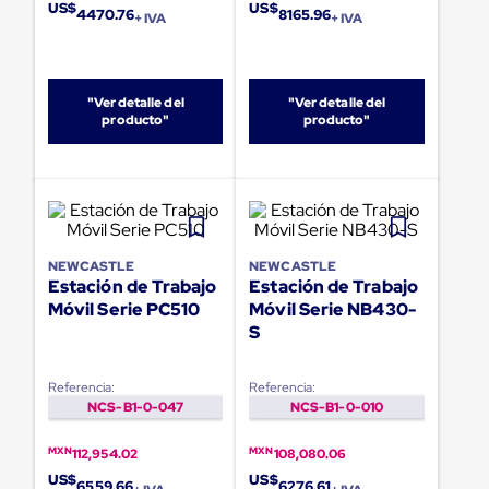
portátiles
US$
US$
4470.76
8165.96
de
+ IVA
+ IVA
Cargas
Convencionales
Sellos
para
"Ver detalle del
"Ver detalle del
Puertas
producto"
producto"
de
andén
Sellos
de
Cabezal
Fijo
Sellos
NEWCASTLE
NEWCASTLE
de
Estación de Trabajo
Estación de Trabajo
Cabezal
Móvil Serie PC510
Móvil Serie NB430-
Colgante
S
Cortina
Retenedores
de
Referencia:
Referencia:
andén
NCS-B1-0-047
NCS-B1-0-010
Retenedores
de
andén
MXN
MXN
112,954.02
108,080.06
con
US$
US$
6559.66
6276.61