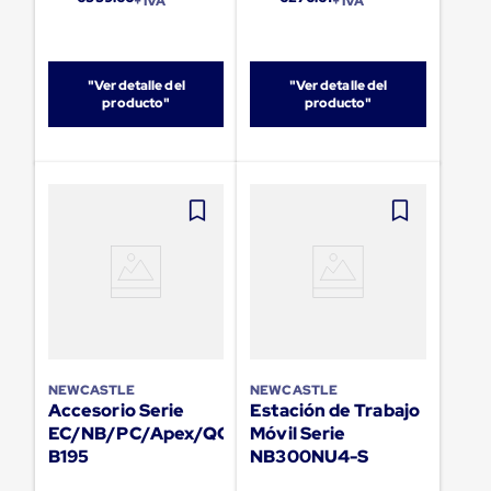
sistema
+ IVA
+ IVA
de
retención
de
ruedas
"Ver detalle del
"Ver detalle del
Retenedores
producto"
producto"
de
andén
Automáticos
Retenedores
de
Andén
Multi
Transportes
Controles
de
Muelle/Andén
Controles
de
Muelle/Andén
NEWCASTLE
NEWCASTLE
Básico
Accesorio Serie
Estación de Trabajo
Controles
EC/NB/PC/Apex/QC
Móvil Serie
de
B195
NB300NU4-S
Muelle/Andén
Integral