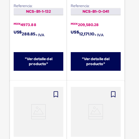
Diablito
Referencia:
Referencia:
de
NCS-B1-1-132
NCS-B1-0-041
carga
Diablito
eléctrico
MXN
MXN
4973.88
209,580.28
Diablito
US$
US$
288.85
12,171.10
manual
+ IVA
+ IVA
Plataformas
de
carga
Jaulas
"Ver detalle del
"Ver detalle del
de
producto"
producto"
Distribución
Ultima
Milla
Dollies
para
Charolas
Plásticas
Contenedores
Metálicos
Colapsables
Jaulas
de
Distribución