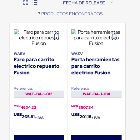
FECHA DE RELEASE
Pestañas
9
.
flejadora
de
3
Borde
10
.
slip sheet
de
andén
Pestañas
de
Borde
de
WAEV
WAEV
andén
Faro para carrito
Porta herramientas
Mecánicas
electrico repuesto
para carrito
Pestañas
Fusion
eléctrico Fusion
de
Borde
de
Referencia:
Referencia:
andén
WAE-B4-1-012
WAE-B4-1-014
Hidráulicas
Rampas
de
MXN
MXN
4634.22
3507.34
patio
US$
US$
265.81
201.18
portátiles
+ IVA
+ IVA
Rampas
de
patio