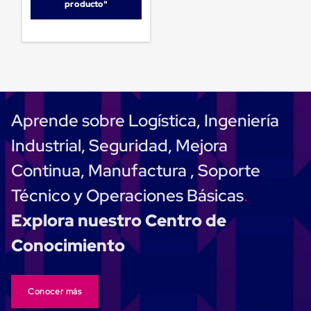
sistema
producto"
de
retención
de
ruedas
Retenedores
de
andén
Automáticos
Retenedores
Aprende sobre Logística, Ingeniería
de
Andén
Industrial, Seguridad, Mejora
Multi
Transportes
Continua, Manufactura , Soporte
Controles
de
Técnico y Operaciones Básicas
Muelle/Andén
Controles
Explora nuestro Centro de
de
Muelle/Andén
Conocimiento
Básico
Controles
de
Muelle/Andén
Conocer más
Integral