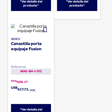
portátiles
"Ver detalle del
"Ver detalle del
de
producto"
producto"
Cargas
Convencionales
Sellos
para
Puertas
de
andén
WAEV
Sellos
Canastilla porta
de
equipaje Fusion
Cabezal
Fijo
Sellos
de
Referencia:
Cabezal
WAE-B4-1-013
Colgante
Cortina
Retenedores
MXN
11,118.37
de
US$
637.73
andén
+ IVA
Retenedores
de
andén
con
"Ver detalle del