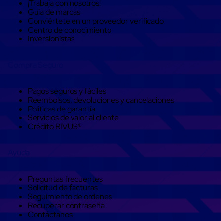
¡Trabaja con nosotros!
Carton
Guía de marcas
Corrugado
Conviértete en un proveedor verificado
Freezer
Centro de conocimiento
Spacers
Inversionistas
Separador
para
Congelación
Compra Seguro
Estandar
Separador
para
Pagos seguros y fáciles
Congelación
Reembolsos, devoluciones y cancelaciones
Ultra
Políticas de garantía
Flujo
Servicios de valor al cliente
Cintas
Crédito RIVUS®
protectoras
Cintas
adhesivas
Ayuda
Cinta
de
Tela
Preguntas frecuentes
Cinta
Solicitud de facturas
para
Seguimiento de ordenes
Ductos
Recuperar contraseña
y
Contáctanos
Tuberias