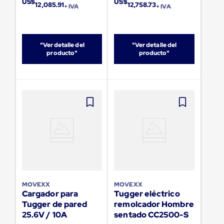
US$
US$
para
12,085.91
12,758.73
+ IVA
+ IVA
Emplayar
Preestirado
Pelicula
Plastica
"Ver detalle del
"Ver detalle del
Stretch
producto"
producto"
Hood
Manejo
de
carga
sin
tarimas
Slip
Sheet
Slip
Sheet
de
Plastico
Slip
Sheet
de
MOVEXX
MOVEXX
Carton
Cargador para
Tugger eléctrico
Tarimas
Tugger de pared
remolcador Hombre
Tarimas
25.6V / 10A
sentado CC2500-S
de