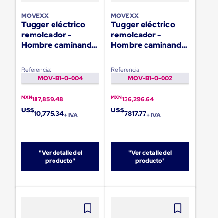
sistema
de
MOVEXX
MOVEXX
retención
Tugger eléctrico
Tugger eléctrico
de
remolcador -
remolcador -
ruedas
Hombre caminando
Hombre caminando
Retenedores
de
TT2500-S
TT1000-T
andén
Referencia:
Referencia:
Automáticos
MOV-B1-0-004
MOV-B1-0-002
Retenedores
de
Andén
MXN
MXN
187,859.48
136,296.64
Multi
US$
US$
10,775.34
7817.77
Transportes
+ IVA
+ IVA
Controles
de
Muelle/Andén
Controles
"Ver detalle del
"Ver detalle del
de
producto"
producto"
Muelle/Andén
Básico
Controles
de
Muelle/Andén
Integral