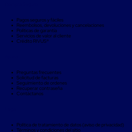
Máquinas
Compra Seguro
de
Plato
Giratorio
Pagos seguros y fáciles
para
Reembolsos, devoluciones y cancelaciones
Película
Políticas de garantía
Automática
Servicios de valor al cliente
Máquina
Crédito RIVUS®
de
Brazo
Giratorio
Ayuda
para
Película
Automática
Preguntas frecuentes
Robots
Solicitud de facturas
de
Seguimiento de ordenes
emplayes
Recuperar contraseña
Robots
Contáctanos
de
emplayes
Automáticos
Legal
Robots
de
emplayes
Política de tratamiento de datos (aviso de privacidad)
móvil
Términos y condiciones del sitio