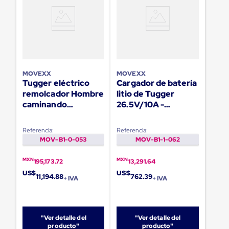
Diablito
de
carga
Diablito
eléctrico
Diablito
manual
Plataformas
MOVEXX
MOVEXX
de
Tugger eléctrico
Cargador de batería
carga
remolcador Hombre
litio de Tugger
Jaulas
de
caminando
26.5V/10A -
Distribución
TT2500-SPush
Externo
Ultima
Milla
Referencia:
Referencia:
Dollies
MOV-B1-0-053
MOV-B1-1-062
para
Charolas
MXN
MXN
195,173.72
13,291.64
Plásticas
US$
US$
Contenedores
11,194.88
762.39
+ IVA
+ IVA
Metálicos
Colapsables
Jaulas
de
"Ver detalle del
"Ver detalle del
Distribución
producto"
producto"