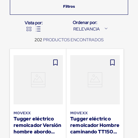
Pestañas
9
.
flejadora
de
Borde
10
.
slip sheet
de
andén
RELEVANCIA
Pestañas
de
202
Borde
de
andén
Mecánicas
Pestañas
de
Borde
de
andén
Hidráulicas
Rampas
de
patio
MOVEXX
MOVEXX
portátiles
Tugger eléctrico
Tugger eléctrico
Rampas
remolcador Versión
remolcador Hombre
de
hombre abordo
caminando TT1500-
patio