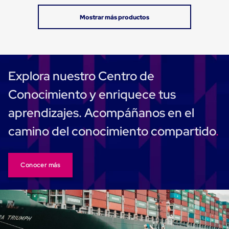
Carton
Corrugado
Freezer
Spacers
Separador
para
Congelación
Estandar
Explora nuestro Centro de
Separador
para
Conocimiento y enriquece tus
Congelación
Ultra
aprendizajes. Acompáñanos en el
Flujo
Cintas
camino del conocimiento compartido
protectoras
Cintas
adhesivas
Cinta
Conocer más
de
Tela
Cinta
para
Ductos
y
Tuberias