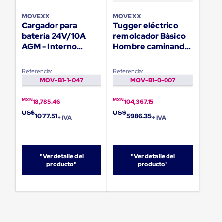
Carton
Plastico
MOVEXX
MOVEXX
Esquineros
Cargador para
Tugger eléctrico
de
batería 24V/10A
remolcador Básico
Carton
AGM - Interno
Hombre caminando
Esquineros
Tugger MOVEXX
TT1000-T
Plasticos
Soluciones
Referencia:
Referencia:
de
MOV-B1-1-047
MOV-B1-0-007
Embalaje
Tiersheet
MXN
MXN
18,785.46
104,367.15
Layer
Pad
US$
US$
1077.51
5986.35
+ IVA
+ IVA
Plastico
Laminas
de
Carton
"Ver detalle del
"Ver detalle del
Tiersheet
producto"
producto"
Hojas
de
Carton
Anti
Deslizamiento
Separador
de