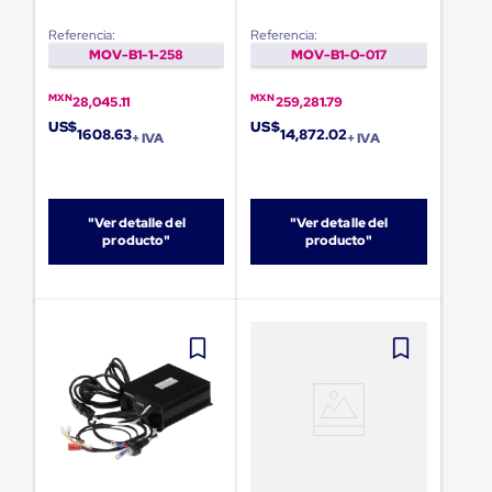
Plastico
Tarimas
Referencia:
Referencia:
de
MOV-B1-1-258
MOV-B1-0-017
Plastico
para
MXN
MXN
28,045.11
259,281.79
Buenas
US$
US$
Prácticas
1608.63
14,872.02
+ IVA
+ IVA
de
Manufactura
Tarimas
de
"Ver detalle del
"Ver detalle del
Plastico
producto"
producto"
para
Exportación
Tarimas
de
Plastico
Rackeables
Tarimas
de
Plastico
Multiusos
Esquineros
Angulos
de