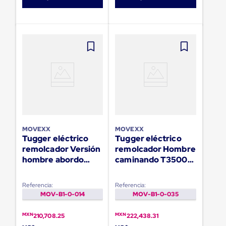
Ultima
Milla
Anti-
Robo
Hormiga
Estanterías
Móviles
MRO
Distribución
Equipos
Móviles
Diablitos
de
carga
MOVEXX
MOVEXX
Empaque
Tugger eléctrico
Tugger eléctrico
y
Embalaje
remolcador Versión
remolcador Hombre
Playo
hombre abordo
caminando T3500-
Emplaye
RR1000-S
Push
Stretch
Film
Referencia:
Referencia:
Automatico
MOV-B1-0-014
MOV-B1-0-035
Emplaye
Manual
MXN
MXN
210,708.25
222,438.31
Plastico