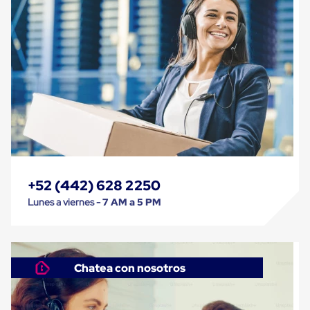
Despachador
de
Cinta
Fleje
Fleje
Plástico
PP
(Polipropileno)
Fleje
Plástico
PET
(Polyester)
Fleje
de
Acero
+52 (442) 628 2250
Sellos
para
Lunes a viernes -
7 AM a 5 PM
Fleje
Bolsas
de
aire
Bolsas
Chatea con nosotros
de
Aire
Papel