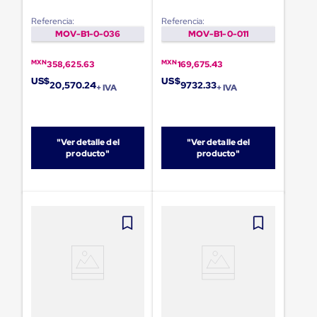
RR3500-S
T
portátiles
de
Referencia:
Referencia:
Cargas
MOV-B1-0-036
MOV-B1-0-011
Convencionales
Sellos
para
MXN
MXN
358,625.63
169,675.43
Puertas
US$
US$
20,570.24
9732.33
+ IVA
+ IVA
de
andén
Sellos
de
Cabezal
"Ver detalle del
"Ver detalle del
Fijo
producto"
producto"
Sellos
de
Cabezal
Colgante
Cortina
Retenedores
de
andén
Retenedores
de
andén
con