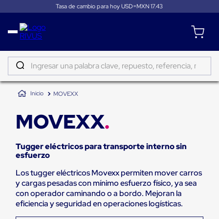
Tasa de cambio para hoy USD=MXN
17.43
Distribución
Puertas
de
Ingresar una palabra clave, repuesto, referencia, marca...
andén
Rampas
TÉRMINOS MÁS BUSCADOS
Niveladoras
MOVEXX
de
1
.
patin
andén
2
.
tambos
Rampas
MOVEXX
niveladoras
3
.
proyector
de
andén
Tugger eléctricos para transporte interno sin
4
.
taylor dunn
hidráulicas
esfuerzo
Rampas
5
.
monitor 7
niveladoras
Los tugger eléctricos Movexx permiten mover carros
neumáticas
6
.
fleje
y cargas pesadas con mínimo esfuerzo físico, ya sea
Rampas
niveladoras
con operador caminando o a bordo. Mejoran la
7
.
emplayadora
de
eficiencia y seguridad en operaciones logísticas.
andén
8
.
emplayadora plato giratorio
mecánicas