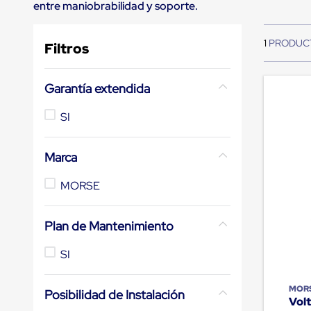
entre maniobrabilidad y soporte.
de
10
.
slip sheet
andén
mecánicas
1
Pestañas
Filtros
de
Borde
de
Garantía extendida
andén
Pestañas
SI
de
Borde
de
Marca
andén
Mecánicas
Pestañas
MORSE
de
Borde
de
Plan de Mantenimiento
andén
Hidráulicas
SI
Rampas
de
patio
MOR
Posibilidad de Instalación
portátiles
Vol
Rampas