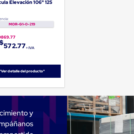
ula Elevación 106" 125
encia:
MOR-G1-0-219
9869.77
$
572.77
+ IVA
"Ver detalle del producto"
cimiento y
compáñanos