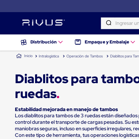
Ingresar una palab
TÉRMINOS MÁS BUSCADOS
Distribución
Distribución
Empaque y Embalaje
Puertas
1
.
patin
de
Intralogística
Operación de Tambos
Diablitos para Ta
andén
2
.
tambos
Rampas
Niveladoras
3
.
proyector
Diablitos para tambo
de
andén
4
.
taylor dunn
Rampas
ruedas
niveladoras
5
.
monitor 7
de
andén
6
.
fleje
hidráulicas
Estabilidad mejorada en manejo de tambos
7
.
emplayadora
Rampas
Los diablitos para tambos de 3 ruedas están diseñados 
niveladoras
control durante el transporte de cargas pesadas. Su es
8
.
emplayadora plato giratorio
neumáticas
maniobras seguras, incluso en superficies irregulares, r
Rampas
Con este tipo de herramienta, tus operaciones logísticas
9
.
flejadora
niveladoras