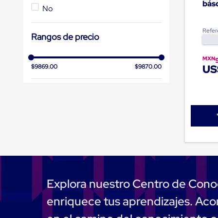
básc
de
No
patio
portátiles
Refer
de
Rangos de precio
Cargas
Convencionales
Sellos
MXN
US
$9869.00
$9870.00
para
Puertas
de
andén
Sellos
de
Cabezal
Fijo
Sellos
de
Cabezal
Colgante
Cortina
Explora nuestro Centro de Cono
Retenedores
de
enriquece tus aprendizajes. A
andén
Retenedores
de