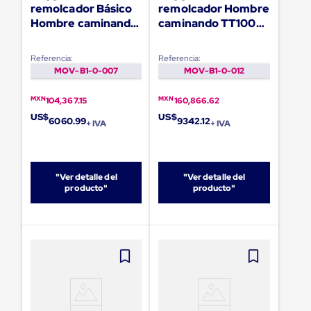
Diablito
remolcador Básico
remolcador Hombre
de
Hombre caminando
caminando TT1000-
carga
TT1000-T
S
Diablito
eléctrico
Referencia:
Referencia:
Diablito
MOV-B1-0-007
MOV-B1-0-012
manual
Plataformas
MXN
MXN
104,367.15
160,866.62
de
carga
US$
US$
6060.99
9342.12
+ IVA
+ IVA
Jaulas
de
Distribución
Ultima
Milla
"Ver detalle del
"Ver detalle del
producto"
producto"
Dollies
para
Charolas
Plásticas
Contenedores
Metálicos
Colapsables
Jaulas
de
Distribución