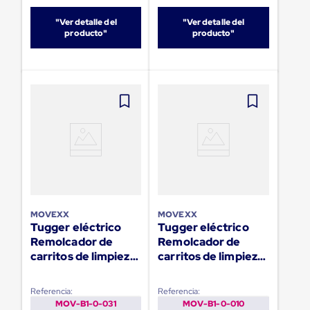
Plastico
Tarimas
"Ver detalle del
"Ver detalle del
de
producto"
producto"
Plastico
para
Buenas
Prácticas
de
Manufactura
Tarimas
de
Plastico
para
Exportación
Tarimas
de
Plastico
MOVEXX
MOVEXX
Rackeables
Tugger eléctrico
Tugger eléctrico
Tarimas
Remolcador de
Remolcador de
de
carritos de limpieza
carritos de limpieza
Plastico
Multiusos
TT2500-S
TT1000Cl
Esquineros
Referencia:
Referencia:
Angulos
MOV-B1-0-031
MOV-B1-0-010
de