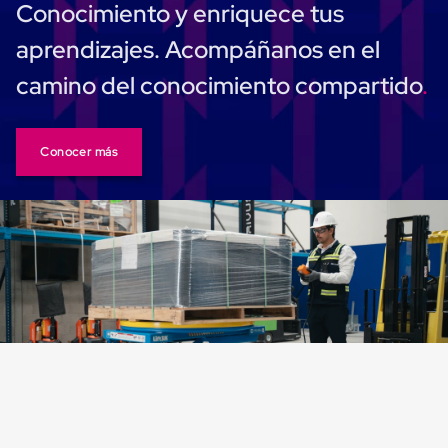
Conocimiento y enriquece tus
Carton
Corrugado
aprendizajes. Acompáñanos en el
Freezer
Spacers
camino del conocimiento compartido
Separador
para
Congelación
Estandar
Conocer más
Separador
para
Congelación
Ultra
Flujo
Cintas
protectoras
Cintas
adhesivas
Cinta
de
Tela
Cinta
para
Ductos
y
Tuberias