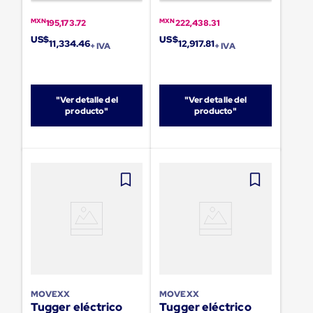
sistema
de
MXN
MXN
195,173.72
222,438.31
retención
de
US$
US$
11,334.46
12,917.81
+ IVA
+ IVA
ruedas
Retenedores
de
andén
"Ver detalle del
"Ver detalle del
Automáticos
producto"
producto"
Retenedores
de
Andén
Multi
Transportes
Controles
de
Muelle/Andén
Controles
de
Muelle/Andén
Básico
Controles
de
Muelle/Andén
MOVEXX
MOVEXX
Integral
Tugger eléctrico
Tugger eléctrico