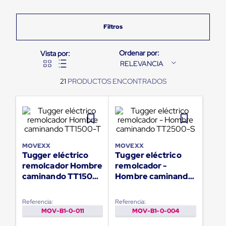
Pestañas
9
.
flejadora
de
Borde
10
.
slip sheet
de
andén
Pestañas
de
RELEVANCIA
Borde
de
21
andén
Mecánicas
Pestañas
de
Borde
de
andén
MOVEXX
MOVEXX
Hidráulicas
Tugger eléctrico
Tugger eléctrico
Rampas
remolcador Hombre
remolcador -
de
caminando TT1500-
Hombre caminando
patio
T
TT2500-S
portátiles
Rampas
Referencia:
Referencia:
de
MOV-B1-0-011
MOV-B1-0-004
patio