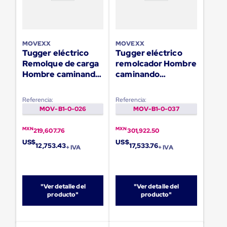
Ultima
Milla
Anti-
Robo
Hormiga
MOVEXX
MOVEXX
Estanterías
Tugger eléctrico
Tugger eléctrico
Móviles
Remolque de carga
remolcador Hombre
MRO
Hombre caminando
caminando
Distribución
TT2000-M
TT6000-S
Equipos
Móviles
Referencia:
Referencia:
Diablitos
MOV-B1-0-026
MOV-B1-0-037
de
carga
MXN
MXN
Empaque
219,607.76
301,922.50
y
US$
US$
12,753.43
17,533.76
+ IVA
+ IVA
Embalaje
Playo
Emplaye
Stretch
Film
"Ver detalle del
"Ver detalle del
Automatico
producto"
producto"
Emplaye
Manual
Plastico