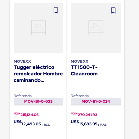
para
Emplayar
Preestirado
Pelicula
Plastica
Stretch
Hood
Manejo
de
carga
sin
MOVEXX
MOVEXX
tarimas
Tugger eléctrico
TT1500-T-
Slip
remolcador Hombre
Cleanroom
Sheet
caminando
Slip
Sheet
TT3500-S
de
Referencia:
Referencia:
Plastico
MOV-B1-0-033
MOV-B1-0-024
Slip
Sheet
de
MXN
MXN
215,124.06
270,241.93
Carton
US$
US$
12,493.05
15,693.95
Tarimas
+ IVA
+ IVA
Tarimas
de