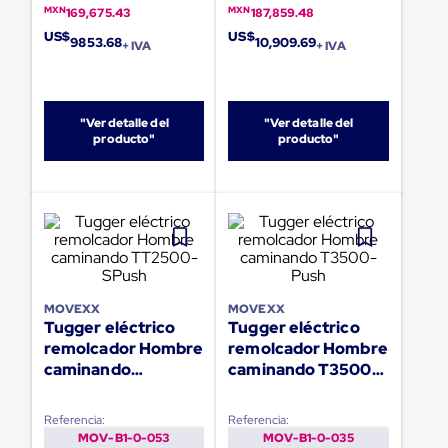
portátiles
MXN
MXN
169,675.43
187,859.48
de
Cargas
US$
US$
9853.68
10,909.69
+ IVA
+ IVA
Convencionales
Sellos
para
Puertas
"Ver detalle del
"Ver detalle del
de
producto"
producto"
andén
Sellos
de
Cabezal
Fijo
Sellos
de
Cabezal
Colgante
Cortina
MOVEXX
MOVEXX
Retenedores
Tugger eléctrico
Tugger eléctrico
de
remolcador Hombre
remolcador Hombre
andén
caminando
caminando T3500-
Retenedores
TT2500-SPush
Push
de
andén
Referencia:
Referencia:
con
MOV-B1-0-053
MOV-B1-0-035