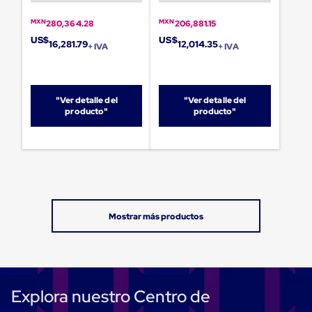
Carton
Plastico
MXN
MXN
280,364.28
206,881.15
Esquineros
US$
US$
16,281.79
12,014.35
de
+ IVA
+ IVA
Carton
Esquineros
Plasticos
Soluciones
"Ver detalle del
"Ver detalle del
de
producto"
producto"
Embalaje
Tiersheet
Layer
Pad
Plastico
Laminas
de
Carton
Tiersheet
Hojas
de
Carton
Anti
Deslizamiento
Explora nuestro Centro de
Separador
de