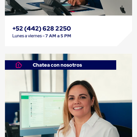
Despachador
de
Cinta
Fleje
Fleje
Plástico
+52 (442) 628 2250
PP
Lunes a viernes -
7 AM a 5 PM
(Polipropileno)
Fleje
Plástico
PET
(Polyester)
Chatea con nosotros
Fleje
de
Acero
Sellos
para
Fleje
Bolsas
de
aire
Bolsas
de
Aire
Papel