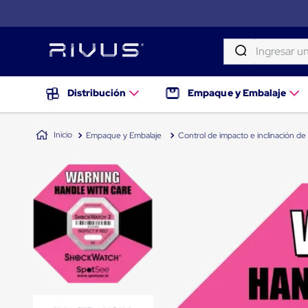
Ingresar una palab
TÉRMINOS MÁS BUSCADOS
Distribución
Distribución
Empaque y Embalaje
Puertas
1
.
patin
de
andén
2
.
tambos
Empaque y Embalaje
Control de impacto e inclinación de
Rampas
Niveladoras
3
.
taylor dunn
de
andén
4
.
proyector
Rampas
niveladoras
5
.
termograficador
de
andén
6
.
fleje
hidráulicas
7
.
monitor 7
Rampas
niveladoras
8
.
emplayadora plato giratorio
neumáticas
Rampas
9
.
flejadora
niveladoras