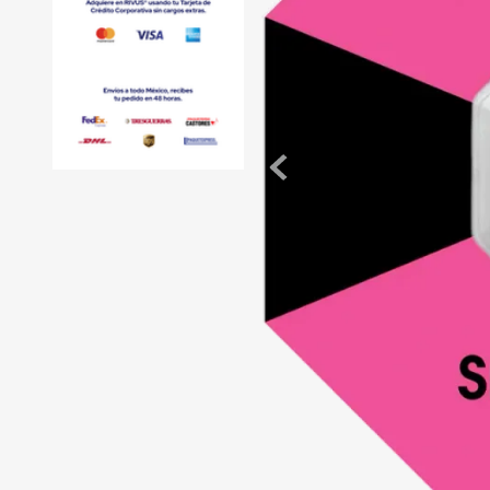
de
10
.
slip sheet
andén
mecánicas
Pestañas
de
Borde
de
andén
Pestañas
de
Borde
de
andén
Mecánicas
Pestañas
de
Borde
de
andén
Hidráulicas
Rampas
de
patio
portátiles
Rampas