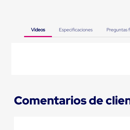
Tarimas
Tarimas
de
Plastico
Tarimas
de
Videos
Especificaciones
Preguntas 
Plastico
para
Buenas
Prácticas
de
Manufactura
Tarimas
de
Plastico
para
Exportación
Tarimas
Comentarios de clie
de
Plastico
Rackeables
Tarimas
de
Plastico
Multiusos