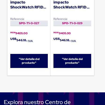
Diablito
impacto
impacto
de
ShockWatch RFID
ShockWatch RFID
carga
75G Naranja -
37G Morado -
Diablito
100Pzas
100Pzas
eléctrico
Referencia:
Referencia:
Diablito
SPO-T1-0-027
SPO-T1-0-029
manual
Plataformas
MXN
MXN
9405.00
9405.00
de
carga
US$
US$
546.18
546.18
+ IVA
+ IVA
Jaulas
de
Distribución
Ultima
"Ver detalle del
"Ver detalle del
Milla
producto"
producto"
Dollies
para
Charolas
Plásticas
Contenedores
Metálicos
Colapsables
Jaulas
de
Explora nuestro Centro de
Distribución