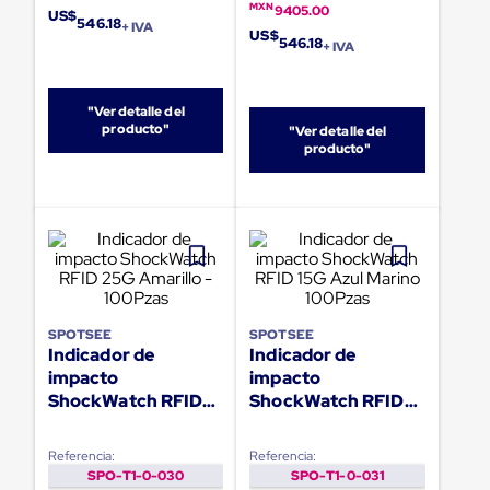
portátiles
MXN
9405.00
US$
de
546.18
+ IVA
US$
Cargas
546.18
+ IVA
Convencionales
Sellos
para
"Ver detalle del
Puertas
producto"
"Ver detalle del
de
producto"
andén
Sellos
de
Cabezal
Fijo
Sellos
de
Cabezal
Colgante
Cortina
SPOTSEE
SPOTSEE
Indicador de
Indicador de
Retenedores
de
impacto
impacto
andén
ShockWatch RFID
ShockWatch RFID
Retenedores
25G Amarillo -
15G Azul Marino
de
100Pzas
100Pzas
andén
Referencia:
Referencia:
con
SPO-T1-0-030
SPO-T1-0-031