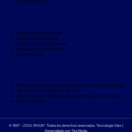
Despachador
Crédito RIVUS®
de
Cinta
Fleje
Ayuda
Fleje
Plástico
PP
Preguntas frecuentes
(Polipropileno)
Solicitud de facturas
Fleje
Seguimiento de ordenes
Plástico
Recuperar contraseña
PET
Contáctanos
(Polyester)
Fleje
de
Legal
Acero
Sellos
para
Política de tratamiento de datos (aviso de privacidad)
Fleje
Términos y condiciones del sitio
Bolsas
Términos y condiciones descuentos y promociones
de
Mapa del Sitio
aire
Bolsas
de
Aire
© 1997 - 2024, RIVUS®. Todos los derechos reservados. Tecnología Vtex |
Papel
Desarrollado por Tita Media