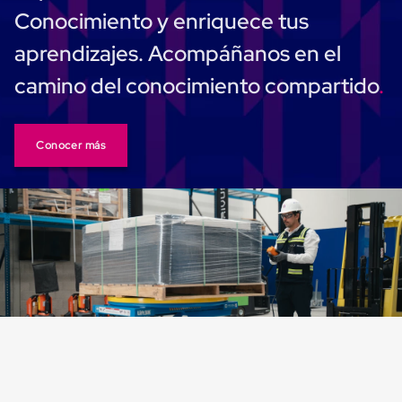
Ultima
Conocimiento y enriquece tus
Milla
Anti-
aprendizajes. Acompáñanos en el
Robo
Hormiga
camino del conocimiento compartido
Estanterías
Móviles
MRO
Distribución
Conocer más
Equipos
Móviles
Diablitos
de
carga
Empaque
y
Embalaje
Playo
Emplaye
Stretch
Film
Automatico
Emplaye
Manual
Plastico