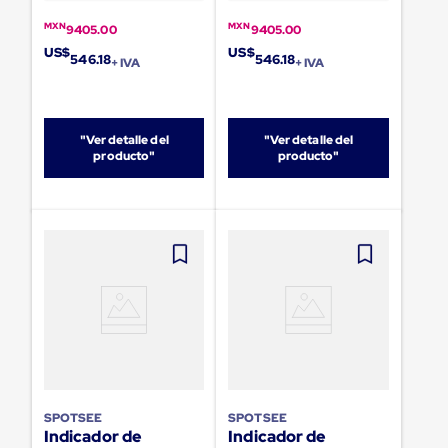
sistema
de
MXN
MXN
9405.00
9405.00
retención
US$
US$
de
546.18
546.18
+ IVA
+ IVA
ruedas
Retenedores
de
andén
"Ver detalle del
"Ver detalle del
Automáticos
producto"
producto"
Retenedores
de
Andén
Multi
Transportes
Controles
de
Muelle/Andén
Controles
de
Muelle/Andén
Básico
Controles
de
Muelle/Andén
SPOTSEE
SPOTSEE
Integral
Indicador de
Indicador de