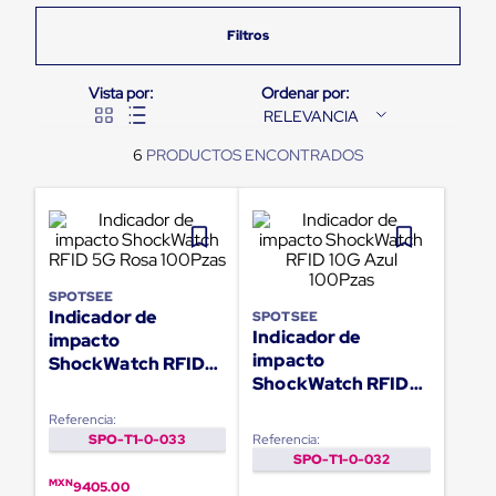
Pestañas
9
.
flejadora
de
Borde
10
.
slip sheet
de
andén
RELEVANCIA
Pestañas
de
6
Borde
de
andén
Mecánicas
Pestañas
de
Borde
de
SPOTSEE
Indicador de
andén
SPOTSEE
Indicador de
Hidráulicas
impacto
Rampas
impacto
ShockWatch RFID
de
ShockWatch RFID
5G Rosa 100Pzas
patio
10G Azul 100Pzas
portátiles
Referencia:
Rampas
SPO-T1-0-033
Referencia:
de
SPO-T1-0-032
patio
MXN
9405.00