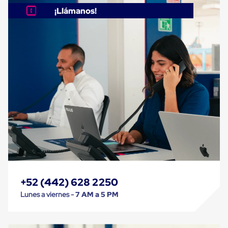
Carton
¡Llámanos!
Corrugado
Freezer
Spacers
Separador
para
Congelación
Estandar
Separador
para
Congelación
Ultra
Flujo
Cintas
protectoras
Cintas
adhesivas
Cinta
de
+52 (442) 628 2250
Tela
Cinta
Lunes a viernes -
7 AM a 5 PM
para
Ductos
y
Tuberias