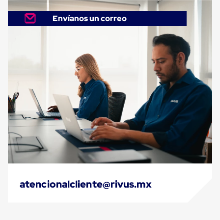
Despachador
de
Cinta
Envíanos un correo
Fleje
Fleje
Plástico
PP
(Polipropileno)
Fleje
Plástico
PET
(Polyester)
Fleje
de
Acero
Sellos
para
Fleje
Bolsas
de
aire
atencionalcliente@rivus.mx
Bolsas
de
Aire
Papel