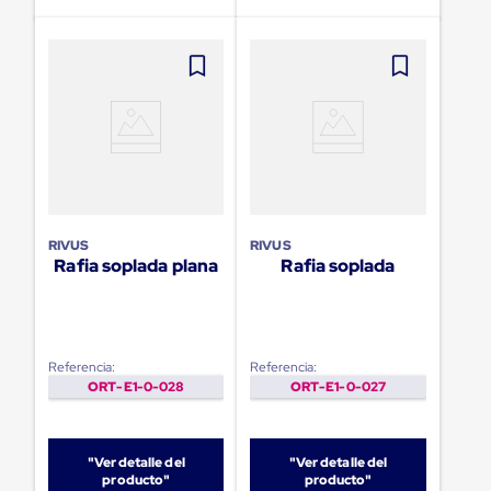
sistema
de
retención
de
ruedas
Retenedores
de
andén
Automáticos
Retenedores
de
Andén
Multi
RIVUS
RIVUS
Transportes
Rafia soplada plana
Rafia soplada
Controles
de
Muelle/Andén
Controles
de
Referencia:
Referencia:
Muelle/Andén
ORT-E1-0-028
ORT-E1-0-027
Básico
Controles
de
Muelle/Andén
"Ver detalle del
"Ver detalle del
Integral
producto"
producto"