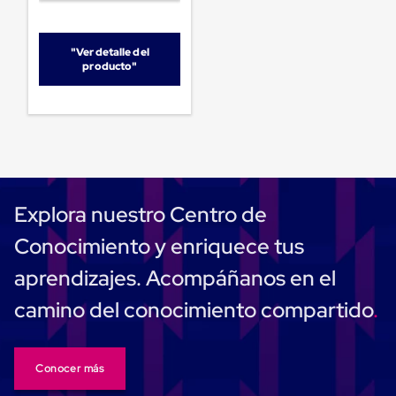
Plastico
Tarimas
de
"Ver detalle del
Plastico
producto"
para
Buenas
Prácticas
de
Manufactura
Tarimas
de
Plastico
para
Explora nuestro Centro de
Exportación
Tarimas
Conocimiento y enriquece tus
de
Plastico
aprendizajes. Acompáñanos en el
Rackeables
Tarimas
camino del conocimiento compartido
de
Plastico
Multiusos
Esquineros
Conocer más
Angulos
de