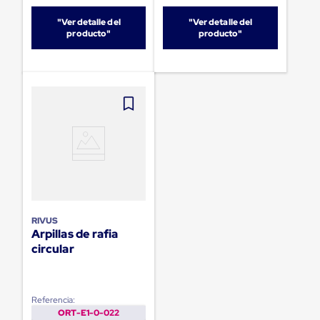
para
Emplayar
"Ver detalle del
"Ver detalle del
Preestirado
producto"
producto"
Pelicula
Plastica
Stretch
Hood
Manejo
de
carga
sin
tarimas
Slip
Sheet
Slip
Sheet
de
RIVUS
Plastico
Arpillas de rafia
Slip
circular
Sheet
de
Carton
Tarimas
Referencia:
Tarimas
ORT-E1-0-022
de