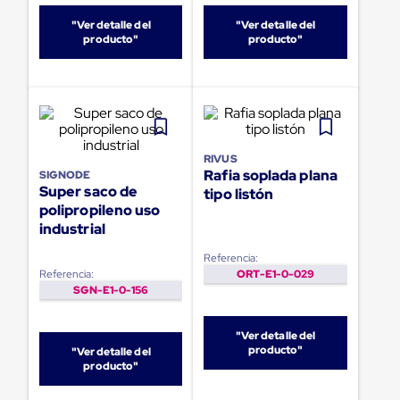
portátiles
de
"Ver detalle del
"Ver detalle del
Cargas
producto"
producto"
Convencionales
Sellos
para
Puertas
de
andén
Sellos
RIVUS
de
Rafia soplada plana
SIGNODE
Cabezal
Super saco de
Fijo
tipo listón
Sellos
polipropileno uso
de
industrial
Cabezal
Colgante
Referencia:
Cortina
Referencia:
ORT-E1-0-029
Retenedores
SGN-E1-0-156
de
andén
"Ver detalle del
Retenedores
producto"
"Ver detalle del
de
producto"
andén
con