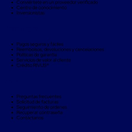
Caja
Conviértete en un proveedor verificado
Super
Centro de conocimiento
Sacos
Inversionistas
de
Rafia
Super
Compra Seguro
Sacos
de
Rafia
Pagos seguros y fáciles
sin
Reembolsos, devoluciones y cancelaciones
personalizar
Políticas de garantía
Super
Servicios de valor al cliente
Sacos
Crédito RIVUS®
de
rafia
personalizados
Ayuda
Cable
de
Preguntas frecuentes
Polipropileno
Solicitud de facturas
Rafia
Seguimiento de ordenes
Fibrilada
Recuperar contraseña
Arpilla
Contáctanos
Circular
Con
Etiqueta