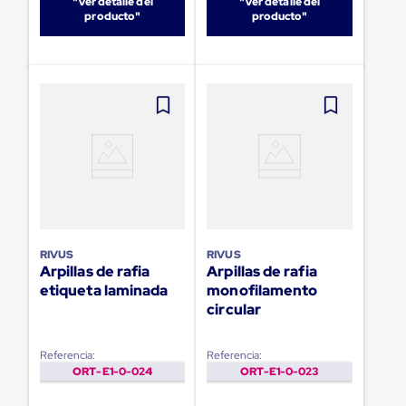
"Ver detalle del
"Ver detalle del
Ultima
producto"
producto"
Milla
Anti-
Robo
Hormiga
Estanterías
Móviles
MRO
Distribución
Equipos
Móviles
Diablitos
de
carga
Empaque
y
RIVUS
RIVUS
Embalaje
Arpillas de rafia
Arpillas de rafia
Playo
etiqueta laminada
monofilamento
Emplaye
circular
Stretch
Film
Automatico
Referencia:
Referencia:
Emplaye
ORT-E1-0-024
ORT-E1-0-023
Manual
Plastico