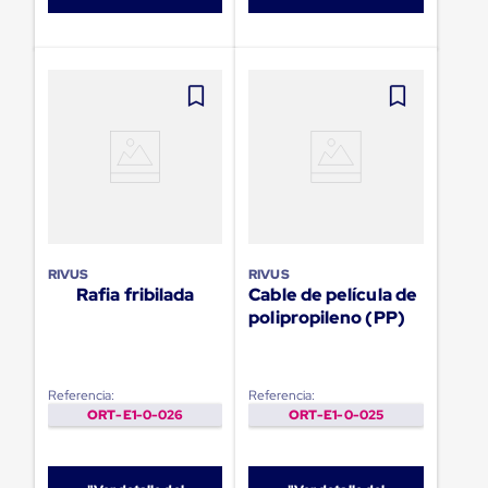
Diablito
de
carga
Diablito
eléctrico
Diablito
manual
Plataformas
de
carga
Jaulas
de
Distribución
Ultima
RIVUS
RIVUS
Milla
Rafia fribilada
Cable de película de
Dollies
polipropileno (PP)
para
Charolas
Plásticas
Contenedores
Metálicos
Referencia:
Referencia:
Colapsables
ORT-E1-0-026
ORT-E1-0-025
Jaulas
de
Distribución