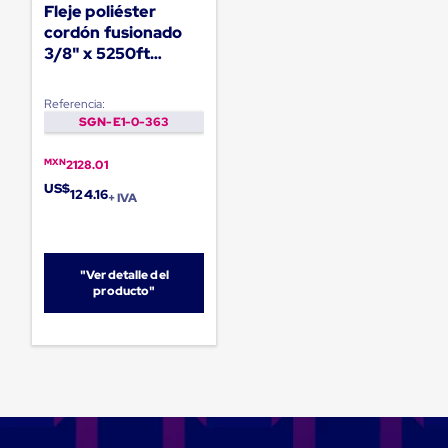
Diablito
Fleje poliéster
de
cordón fusionado
carga
3/8" x 5250ft
Diablito
fuerza 475Lb
eléctrico
Diablito
Referencia:
manual
SGN-E1-0-363
Plataformas
de
MXN
carga
2128.01
Jaulas
US$
124.16
+ IVA
de
Distribución
Ultima
Milla
Dollies
"Ver detalle del
para
producto"
Charolas
Plásticas
Contenedores
Metálicos
Colapsables
Jaulas
de
Distribución