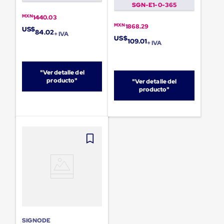
sistema
SGN-E1-0-365
de
MXN
1440.03
retención
MXN
1868.29
de
US$
84.02
+ IVA
ruedas
US$
109.01
+ IVA
Retenedores
de
andén
Automáticos
"Ver detalle del
producto"
Retenedores
"Ver detalle del
producto"
de
Andén
Multi
Transportes
Controles
de
Muelle/Andén
Controles
de
Muelle/Andén
Básico
Controles
de
Muelle/Andén
Integral
SIGNODE