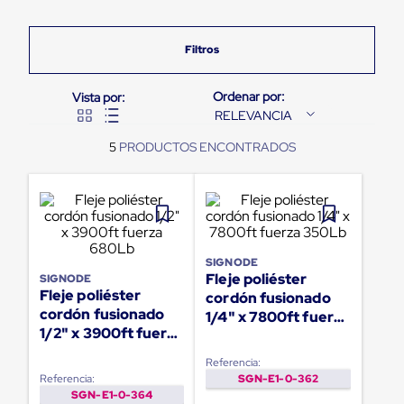
Pestañas
9
.
flejadora
de
Borde
10
.
cámara cph
de
andén
Pestañas
de
RELEVANCIA
Borde
de
5
andén
Mecánicas
Pestañas
de
Borde
de
andén
SIGNODE
Hidráulicas
Fleje poliéster
SIGNODE
Rampas
Fleje poliéster
cordón fusionado
de
cordón fusionado
1/4" x 7800ft fuerza
patio
1/2" x 3900ft fuerza
350Lb
portátiles
680Lb
Rampas
Referencia:
de
Referencia:
SGN-E1-0-362
patio
SGN-E1-0-364