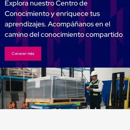
Explora nuestro Centro de
Ultima
Milla
Conocimiento y enriquece tus
Anti-
Robo
aprendizajes. Acompáñanos en el
Hormiga
Estanterías
camino del conocimiento compartido
Móviles
MRO
Distribución
Equipos
Móviles
Conocer más
Diablitos
de
carga
Empaque
y
Embalaje
Playo
Emplaye
Stretch
Film
Automatico
Emplaye
Manual
Plastico