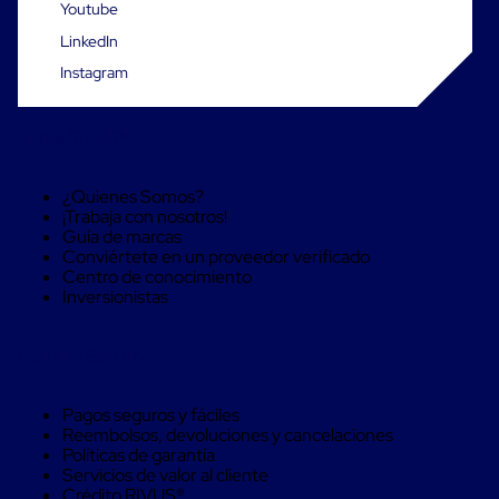
Youtube
Cinta
de
LinkedIn
Aislar
Instagram
Cinta
de
Aluminio
Sobre RIVUS®
Cinta
de
Papel
¿Quienes Somos?
Cinta
¡Trabaja con nosotros!
de
Guía de marcas
Seguridad
Conviértete en un proveedor verificado
Masking
Centro de conocimiento
Tape
Inversionistas
Cinta
Adhesiva
Transparente
Compra Seguro
y
Canela
Cinta
Pagos seguros y fáciles
Flejadora
Reembolsos, devoluciones y cancelaciones
Cinta
Políticas de garantía
Tipo
Servicios de valor al cliente
Diurex
Crédito RIVUS®