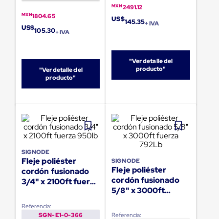
portátiles
MXN
2491.12
de
MXN
1804.65
Cargas
US$
145.35
+ IVA
Convencionales
US$
105.30
+ IVA
Sellos
para
Puertas
de
"Ver detalle del
producto"
andén
"Ver detalle del
producto"
Sellos
de
Cabezal
Fijo
Sellos
de
Cabezal
Colgante
Cortina
SIGNODE
Retenedores
Fleje poliéster
SIGNODE
de
Fleje poliéster
cordón fusionado
andén
cordón fusionado
3/4" x 2100ft fuerza
Retenedores
5/8" x 3000ft
950lb
de
fuerza 792Lb
andén
Referencia:
con
SGN-E1-0-366
Referencia: