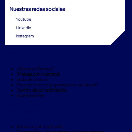
Carton
Nuestras redes sociales
Plastico
Esquineros
de
Youtube
Carton
LinkedIn
Esquineros
Plasticos
Instagram
Soluciones
de
Embalaje
Sobre RIVUS®
Tiersheet
Layer
Pad
¿Quienes Somos?
Plastico
¡Trabaja con nosotros!
Laminas
Guía de marcas
de
Conviértete en un proveedor verificado
Carton
Centro de conocimiento
Tiersheet
Inversionistas
Hojas
de
Carton
Compra Seguro
Anti
Deslizamiento
Separador
Pagos seguros y fáciles
de
Reembolsos, devoluciones y cancelaciones