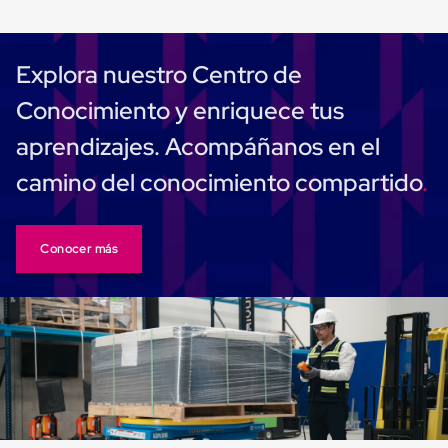
sistema
de
retención
de
Explora nuestro Centro de
ruedas
Retenedores
Conocimiento y enriquece tus
de
andén
aprendizajes. Acompáñanos en el
Automáticos
Retenedores
camino del conocimiento compartido
de
Andén
Multi
Transportes
Conocer más
Controles
de
Muelle/Andén
Controles
de
Muelle/Andén
Básico
Controles
de
Muelle/Andén
Integral