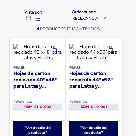
Pestañas
9
.
flejadora
de
Borde
RELEVANCIA
10
.
cámara cph
de
andén
4
Pestañas
de
Borde
de
andén
Mecánicas
Pestañas
RIVUS
RIVUS
de
Hojas de carton
Hojas de carton
Borde
reciclado 40"x48"
reciclado 44"x56"
de
para Latas y
para Latas y
andén
Hojalata
Hojalata
Hidráulicas
Rampas
Referencia:
Referencia:
de
RBM-E1-0-002
RBM-E1-0-001
patio
portátiles
Rampas
de
"Ver detalle del
"Ver detalle del
patio
producto"
producto"