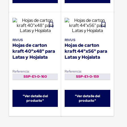
portátiles
de
Cargas
Convencionales
Sellos
para
Puertas
de
RIVUS
RIVUS
andén
Hojas de carton
Hojas de carton
Sellos
kraft 40"x48" para
kraft 44"x56" para
de
Cabezal
Latas y Hojalata
Latas y Hojalata
Fijo
Sellos
de
Referencia:
Referencia:
Cabezal
SSP-E1-0-160
SSP-E1-0-159
Colgante
Cortina
Retenedores
"Ver detalle del
"Ver detalle del
de
producto"
producto"
andén
Retenedores
de
andén
con