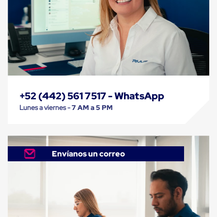
para
Emplayar
Preestirado
Pelicula
Plastica
Stretch
Hood
Manejo
de
carga
sin
+52 (442) 561 7517 - WhatsApp
tarimas
Lunes a viernes -
7 AM a 5 PM
Slip
Sheet
Slip
Sheet
de
Plastico
Envíanos un correo
Slip
Sheet
de
Carton
Tarimas
Tarimas
de