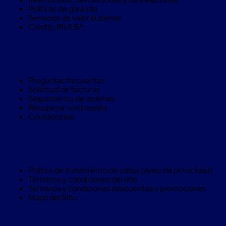
Carton
Políticas de garantía
Corrugado
Servicios de valor al cliente
Freezer
Crédito RIVUS®
Spacers
Separador
para
Ayuda
Congelación
Estandar
Separador
Preguntas frecuentes
para
Solicitud de facturas
Congelación
Seguimiento de ordenes
Ultra
Recuperar contraseña
Flujo
Contáctanos
Cintas
protectoras
Cintas
Legal
adhesivas
Cinta
Política de tratamiento de datos (aviso de privacidad)
de
Términos y condiciones del sitio
Tela
Términos y condiciones descuentos y promociones
Cinta
Mapa del Sitio
para
Ductos
y
Tuberias