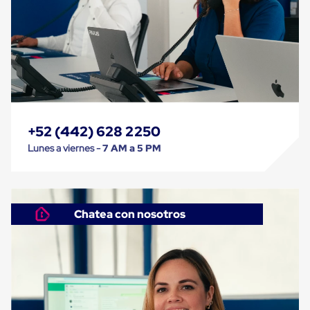
Ultima
Milla
Anti-
Robo
Hormiga
Estanterías
Móviles
MRO
Distribución
Equipos
Móviles
+52 (442) 628 2250
Diablitos
Lunes a viernes -
7 AM a 5 PM
de
carga
Empaque
y
Embalaje
Chatea con nosotros
Playo
Emplaye
Stretch
Film
Automatico
Emplaye
Manual
Plastico