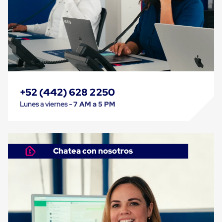
Despachador
de
Cinta
Fleje
Fleje
Plástico
PP
(Polipropileno)
Fleje
Plástico
PET
+52 (442) 628 2250
(Polyester)
Lunes a viernes -
7 AM a 5 PM
Fleje
de
Acero
Sellos
para
Chatea con nosotros
Fleje
Bolsas
de
aire
Bolsas
de
Aire
Papel