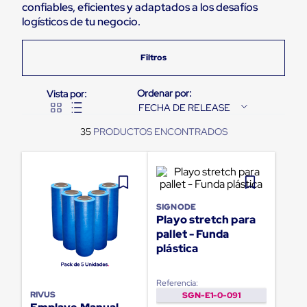
confiables, eficientes y adaptados a los desafíos
Pestañas
9
.
flejadora
logísticos de tu negocio.
de
Borde
10
.
cámara cph
de
andén
Pestañas
de
Borde
FECHA DE RELEASE
de
andén
35
Mecánicas
Pestañas
de
Borde
de
andén
SIGNODE
Hidráulicas
Playo stretch para
Rampas
de
pallet - Funda
patio
plástica
portátiles
Rampas
de
Referencia:
patio
RIVUS
SGN-E1-0-091