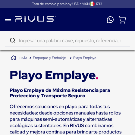
Tasa de cambio para hoy USD=MXN
17.13
Distribución
Puertas
de
Ingresar una palabra clave, repuesto, referencia, marca...
andén
Rampas
TÉRMINOS MÁS BUSCADOS
Niveladoras
Empaque y Embalaje
Playo Emplaye
de
1
.
patin
andén
2
.
tambos
Rampas
Playo Emplaye
niveladoras
3
.
taylor dunn
de
andén
Playo Emplaye de Máxima Resistencia para
4
.
proyector
hidráulicas
Protección y Transporte Seguro
Rampas
5
.
termograficador
niveladoras
Ofrecemos soluciones en playo para todas tus
neumáticas
6
.
fleje
necesidades: desde opciones manuales hasta rollos
Rampas
niveladoras
para máquinas semi-automáticas y alternativas
7
.
monitor 7
de
ecológicas sustentables. En RIVUS combinamos
andén
calidad y mejora continua para brindarte productos
8
.
emplayadora plato giratorio
mecánicas