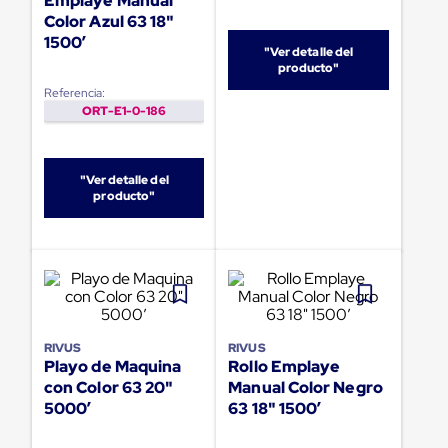
Emplaye Manual
portátiles
de
Color Azul 63 18"
Cargas
1500’
"Ver detalle del
Convencionales
producto"
Sellos
para
Referencia:
Puertas
ORT-E1-0-186
de
andén
Sellos
de
"Ver detalle del
producto"
Cabezal
Fijo
Sellos
de
Cabezal
Colgante
Cortina
Retenedores
de
RIVUS
RIVUS
andén
Playo de Maquina
Rollo Emplaye
Retenedores
con Color 63 20"
Manual Color Negro
de
5000’
63 18" 1500’
andén
con