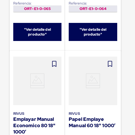
sistema
Referencia:
Referencia:
de
ORT-E1-0-065
ORT-E1-0-064
retención
de
ruedas
Retenedores
"Ver detalle del
"Ver detalle del
de
producto"
producto"
andén
Automáticos
Retenedores
de
Andén
Multi
Transportes
Controles
de
Muelle/Andén
Controles
de
Muelle/Andén
Básico
RIVUS
RIVUS
Controles
Emplayar Manual
Papel Emplaye
de
Economico 80 18"
Manual 60 18" 1000’
Muelle/Andén
Integral
1000’