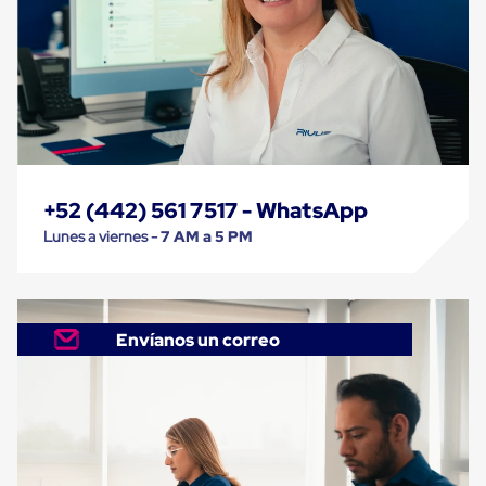
Kraft
Bolsas
de
Aire
Plasticas
Infladores
Airbags
Cajas
de
Carton
Cajas
+52 (442) 561 7517 - WhatsApp
con
Divisores
Lunes a viernes -
7 AM a 5 PM
Cajas
de
Carton
Corrugado
Cajas
Envíanos un correo
de
Carton
Jumbo
Interiores
y
Separadores
de