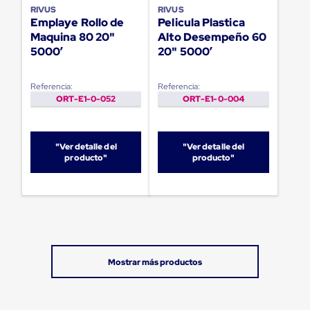
Plastico
RIVUS
RIVUS
Tarimas
Emplaye Rollo de
Pelicula Plastica
de
Maquina 80 20"
Alto Desempeño 60
Plastico
5000’
20" 5000’
para
Buenas
Prácticas
Referencia:
Referencia:
de
ORT-E1-0-052
ORT-E1-0-004
Manufactura
Tarimas
de
Plastico
"Ver detalle del
"Ver detalle del
para
producto"
producto"
Exportación
Tarimas
de
Plastico
Rackeables
Tarimas
de
Plastico
Multiusos
Esquineros
Angulos
de