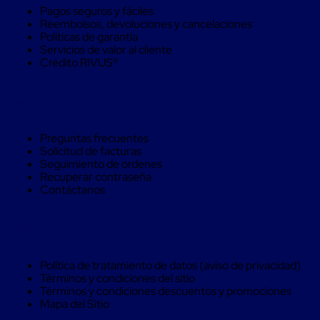
Máquinas
Pagos seguros y fáciles
de
Reembolsos, devoluciones y cancelaciones
Plato
Políticas de garantía
Giratorio
Servicios de valor al cliente
para
Crédito RIVUS®
Película
Automática
Máquina
Ayuda
de
Brazo
Giratorio
Preguntas frecuentes
para
Solicitud de facturas
Película
Seguimiento de ordenes
Automática
Recuperar contraseña
Robots
Contáctanos
de
emplayes
Robots
Legal
de
emplayes
Automáticos
Política de tratamiento de datos (aviso de privacidad)
Robots
Términos y condiciones del sitio
de
Términos y condiciones descuentos y promociones
emplayes
Mapa del Sitio
móvil