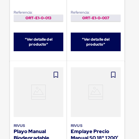
Diablito
de
carga
Referencia:
Referencia:
Diablito
ORT-E1-0-013
ORT-E1-0-007
eléctrico
Diablito
manual
"Ver detalle del
"Ver detalle del
Plataformas
producto"
producto"
de
carga
Jaulas
de
Distribución
Ultima
Milla
Dollies
para
Charolas
Plásticas
Contenedores
Metálicos
Colapsables
Jaulas
RIVUS
RIVUS
de
Playo Manual
Emplaye Precio
Distribución
Biodegradable
Manual 50 18" 1200’