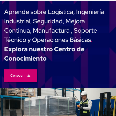
Carton
Plastico
Aprende sobre Logística, Ingeniería
Esquineros
de
Industrial, Seguridad, Mejora
Carton
Esquineros
Continua, Manufactura , Soporte
Plasticos
Soluciones
Técnico y Operaciones Básicas
de
Embalaje
Explora nuestro Centro de
Tiersheet
Layer
Conocimiento
Pad
Plastico
Laminas
de
Conocer más
Carton
Tiersheet
Hojas
de
Carton
Anti
Deslizamiento
Separador
de