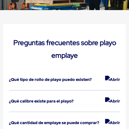
Carton
Corrugado
Freezer
Spacers
Separador
para
Congelación
Estandar
Preguntas frecuentes sobre playo
Separador
para
emplaye
Congelación
Ultra
Flujo
Cintas
protectoras
¿Qué tipo de rollo de playo puedo existen?
Cintas
adhesivas
Cinta
de
¿Qué calibre existe para el playo?
Tela
Cinta
para
Ductos
¿Qué cantidad de emplaye se puede comprar?
y
Tuberias