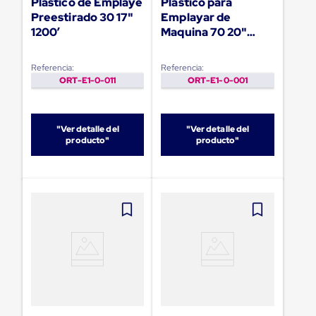
Plastico de Emplaye
Plastico para
para
Preestirado 30 17"
Emplayar de
Emplayar
Preestirado
1200’
Maquina 70 20"
Pelicula
5000’
Plastica
Referencia:
Referencia:
Stretch
ORT-E1-0-011
ORT-E1-0-001
Hood
Manejo
de
carga
"Ver detalle del
"Ver detalle del
sin
producto"
producto"
tarimas
Slip
Sheet
Slip
Sheet
de
Plastico
Slip
Sheet
de
Carton
Tarimas
Tarimas
de