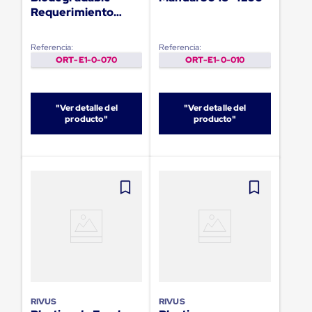
Ultima
Requerimiento
Milla
Medida Especial
Anti-
Robo
Referencia:
Referencia:
Hormiga
ORT-E1-0-070
ORT-E1-0-010
Estanterías
Móviles
MRO
Distribución
"Ver detalle del
"Ver detalle del
Equipos
producto"
producto"
Móviles
Diablitos
de
carga
Empaque
y
Embalaje
Playo
Emplaye
Stretch
Film
Automatico
Emplaye
Manual
RIVUS
RIVUS
Plastico