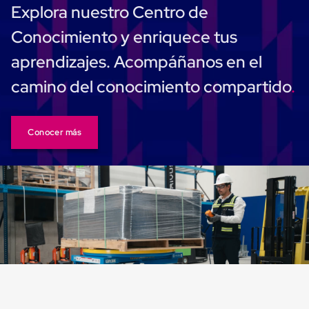
Ultima
Explora nuestro Centro de
Milla
Anti-
Conocimiento y enriquece tus
Robo
Hormiga
aprendizajes. Acompáñanos en el
Estanterías
Móviles
camino del conocimiento compartido
MRO
Distribución
Equipos
Móviles
Conocer más
Diablitos
de
carga
Empaque
y
Embalaje
Playo
Emplaye
Stretch
Film
Automatico
Emplaye
Manual
Plastico