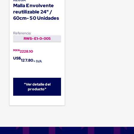
Diablito
Malla Envolvente
de
reutilizable 24" /
carga
Diablito
60cm- 50 Unidades
eléctrico
Diablito
manual
Referencia:
Plataformas
RWS-E1-0-005
de
carga
MXN
2228.10
Jaulas
US$
de
127.80
+ IVA
Distribución
Ultima
Milla
Dollies
"Ver detalle del
para
producto"
Charolas
Plásticas
Contenedores
Metálicos
Colapsables
Jaulas
de
Distribución