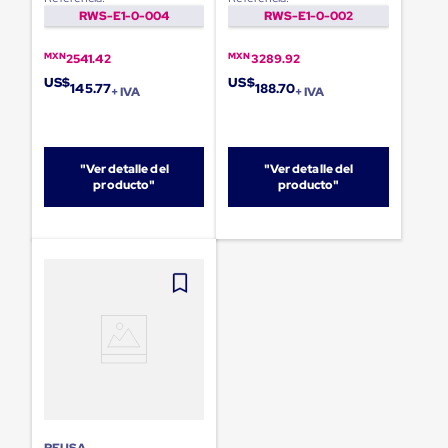
sistema
RWS-E1-0-004
RWS-E1-0-002
de
retención
de
MXN
MXN
2541.42
3289.92
ruedas
US$
US$
145.77
188.70
Retenedores
+ IVA
+ IVA
de
andén
Automáticos
Retenedores
"Ver detalle del
"Ver detalle del
de
producto"
producto"
Andén
Multi
Transportes
Controles
de
Muelle/Andén
Controles
de
Muelle/Andén
Básico
Controles
de
Muelle/Andén
Integral
REUSA