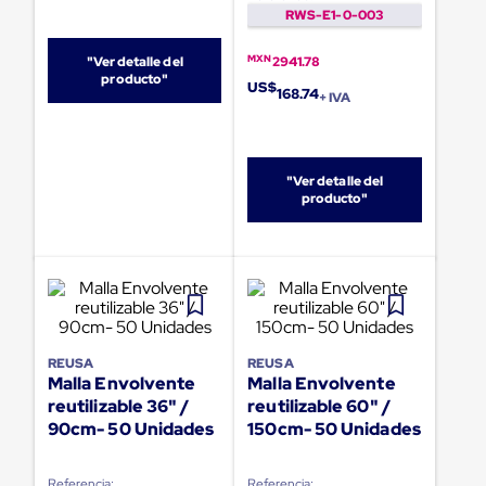
portátiles
RWS-E1-0-003
de
Cargas
Convencionales
MXN
"Ver detalle del
2941.78
Sellos
producto"
US$
168.74
para
+ IVA
Puertas
de
andén
Sellos
"Ver detalle del
de
producto"
Cabezal
Fijo
Sellos
de
Cabezal
Colgante
Cortina
Retenedores
REUSA
REUSA
de
Malla Envolvente
Malla Envolvente
andén
reutilizable 36" /
reutilizable 60" /
Retenedores
90cm- 50 Unidades
150cm- 50 Unidades
de
andén
con
Referencia:
Referencia: