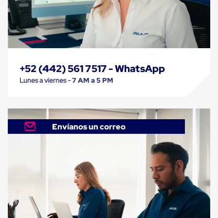
Carton
Plastico
Esquineros
de
Carton
Esquineros
Plasticos
+52 (442) 561 7517 - WhatsApp
Soluciones
de
Lunes a viernes -
7 AM a 5 PM
Embalaje
Tiersheet
Layer
Pad
Plastico
Envíanos un correo
Laminas
de
Carton
Tiersheet
Hojas
de
Carton
Anti
Deslizamiento
Separador
de