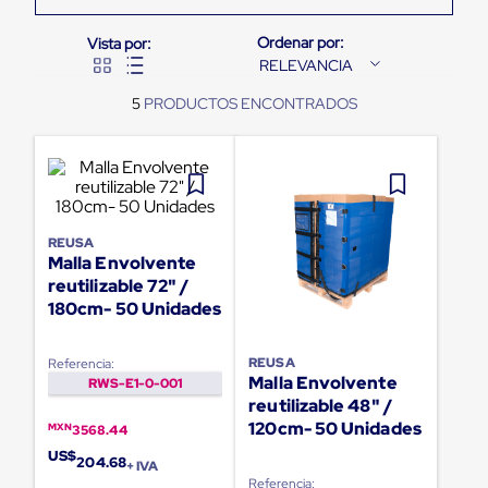
Pestañas
9
.
flejadora
de
Borde
RELEVANCIA
10
.
slip sheet
de
andén
5
Pestañas
de
Borde
de
andén
Mecánicas
Pestañas
REUSA
de
Malla Envolvente
Borde
reutilizable 72" /
de
180cm- 50 Unidades
andén
Hidráulicas
Rampas
REUSA
Referencia:
de
Malla Envolvente
RWS-E1-0-001
patio
reutilizable 48" /
portátiles
120cm- 50 Unidades
Rampas
MXN
3568.44
de
US$
204.68
+ IVA
patio
Referencia: