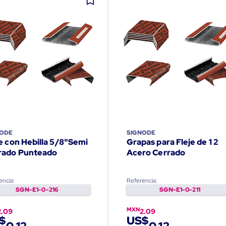
NODE
SIGNODE
e con Hebilla 5/8"Semi
Grapas para Fleje de 1 2
rado Punteado
Acero Cerrado
encia:
Referencia:
SGN-E1-0-216
SGN-E1-0-211
MXN
2.09
2.09
$
US$