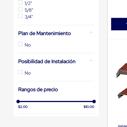
1/2"
de
patio
5/8"
portátiles
3/4"
de
Cargas
Convencionales
Plan de Mantenimiento
Sellos
para
Puertas
No
de
andén
Sellos
Posibilidad de Instalación
de
Cabezal
No
Fijo
Sellos
de
Rangos de precio
Cabezal
Colgante
Cortina
Retenedores
$2.00
$10.00
de
andén
Retenedores
de
SIG