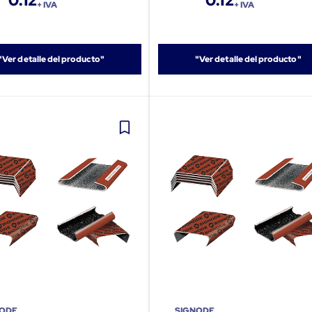
0.12
0.12
+ IVA
+ IVA
"Ver detalle del producto"
"Ver detalle del producto"
NODE
SIGNODE