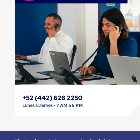
Jaulas
de
Distribución
Ultima
Milla
Anti-
Robo
Hormiga
Estanterías
Móviles
MRO
Distribución
Equipos
Móviles
Diablitos
de
carga
Empaque
+52 (442) 628 2250
y
Lunes a viernes -
7 AM a 5 PM
Embalaje
Playo
Emplaye
Stretch
Film
Automatico