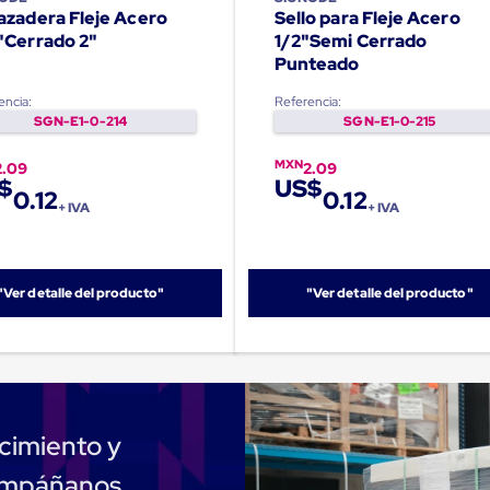
azadera Fleje Acero
Sello para Fleje Acero
"Cerrado 2"
1/2"Semi Cerrado
Punteado
encia:
Referencia:
SGN-E1-0-214
SGN-E1-0-215
MXN
2.09
2.09
$
US$
0.12
0.12
+ IVA
+ IVA
"Ver detalle del producto"
"Ver detalle del producto"
cimiento y
compáñanos