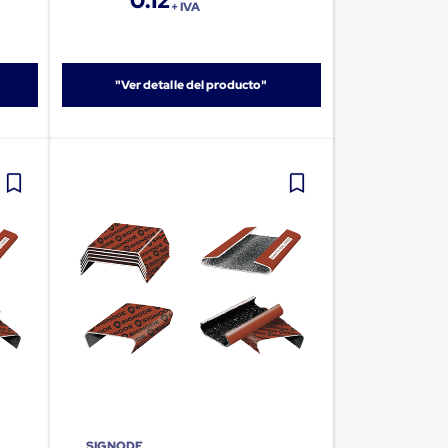
0.12
+ IVA
"Ver detalle del producto"
SIGNODE