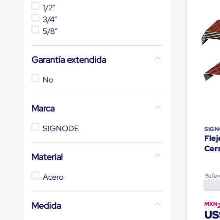
de
1/2"
10
.
cámara cph
andén
3/4"
mecánicas
5/8"
Pestañas
de
Borde
de
Garantía extendida
andén
Pestañas
No
de
Borde
de
Marca
andén
Mecánicas
SIGNODE
Pestañas
SIG
Flej
de
Borde
Cer
de
Material
andén
Hidráulicas
Refer
Acero
Rampas
de
patio
Medida
MXN
portátiles
US
Rampas