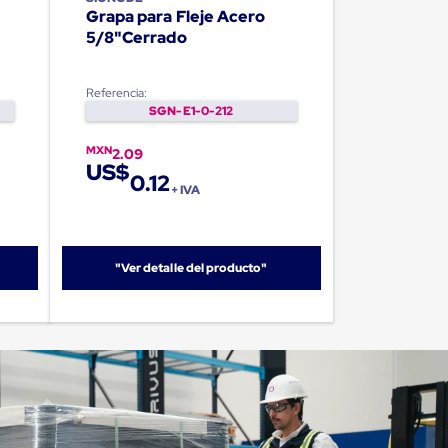
Grapa para Fleje Acero
5/8"Cerrado
Referencia:
SGN-E1-0-212
MXN
2.09
US$
0.12
+ IVA
"Ver detalle del producto"