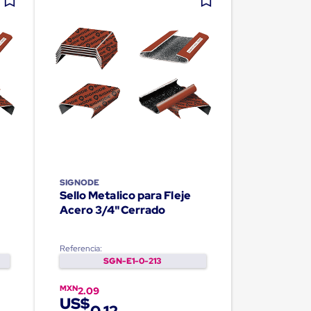
SIGNODE
Sello Metalico para Fleje
Acero 3/4"Cerrado
Referencia:
SGN-E1-0-213
MXN
2.09
US$