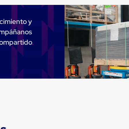
cimiento y
compáñanos
compartido