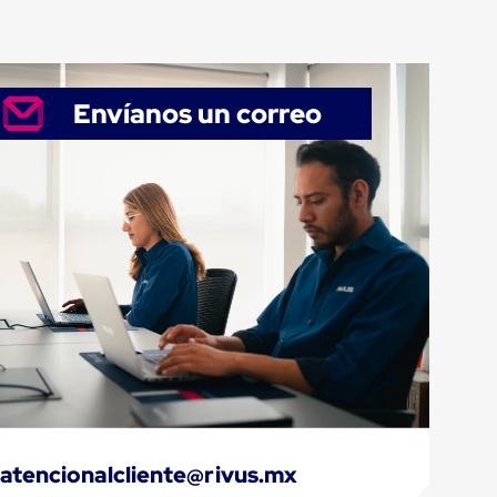
Envíanos un correo
atencionalcliente@rivus.mx