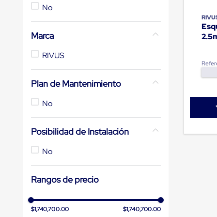
de
No
10
.
slip sheet
andén
RIVU
mecánicas
Esqu
Pestañas
Marca
2.5
de
Borde
RIVUS
de
Refer
andén
Pestañas
Plan de Mantenimiento
de
Borde
de
No
andén
Mecánicas
Pestañas
Posibilidad de Instalación
de
Borde
No
de
andén
Hidráulicas
Rangos de precio
Rampas
de
patio
portátiles
$1,740,700.00
$1,740,700.00
Rampas