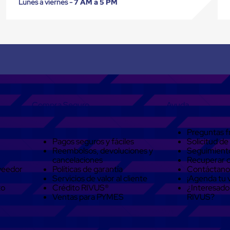
Lunes a viernes -
7 AM a 5 PM
Compra Seguro
Ayuda
Preguntas f
Pagos seguros y fáciles
Solicitud de
Reembolsos, devoluciones y
Seguimient
cancelaciones
Recuperar 
veedor
Políticas de garantía
Contáctano
Servicios de valor al cliente
¡Agenda tu v
to
Crédito RIVUS®
¿Interesado
Ventas para PYMES
RIVUS?