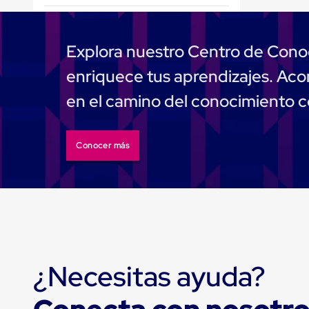
de
patio
portátiles
de
Explora nuestro Centro de Cono
Cargas
Convencionales
enriquece tus aprendizajes. A
Sellos
para
en el camino del conocimiento 
Puertas
de
andén
Sellos
Conocer más
de
Cabezal
Fijo
Sellos
de
Cabezal
Colgante
Cortina
Retenedores
¿Necesitas ayuda?
de
andén
Retenedores
de