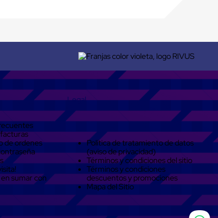
Legal
recuentes
 facturas
o de ordenes
Política de tratamiento de datos
contraseña
(aviso de privacidad)
s
Términos y condiciones del sitio
isita!
Términos y condiciones
 en sumar con
descuentos y promociones
Mapa del Sitio