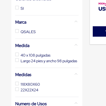
de
MXN
patio
US
SI
portátiles
de
Cargas
Marca
Convencionales
Sellos
QSALES
para
Puertas
de
Medida
andén
Sellos
de
40 x 108 pulgadas
Cabezal
Largo 24 pies y ancho 98 pulgadas
Fijo
Sellos
de
Medidas
Cabezal
Colgante
Cortina
118X80X60
Retenedores
22X22X24
de
andén
Retenedores
Numero de Usos
de