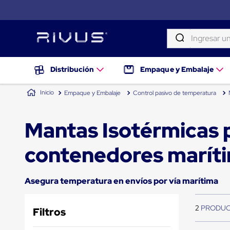
Ingresar una palab
TÉRMINOS MÁS BUSCADOS
Distribución
Distribución
Empaque y Embalaje
Puertas
1
.
patin
de
Empaque y Embalaje
Control pasivo de temperatura
andén
2
.
tambos
Rampas
Niveladoras
3
.
taylor dunn
Mantas Isotérmicas 
de
andén
4
.
proyector
Rampas
contenedores marít
niveladoras
5
.
termograficador
de
andén
6
.
monitor 7
hidráulicas
Asegura temperatura en envíos por vía marítima
7
.
fleje
Rampas
niveladoras
8
.
emplayadora plato giratorio
neumáticas
2
Filtros
Rampas
9
.
flejadora
niveladoras