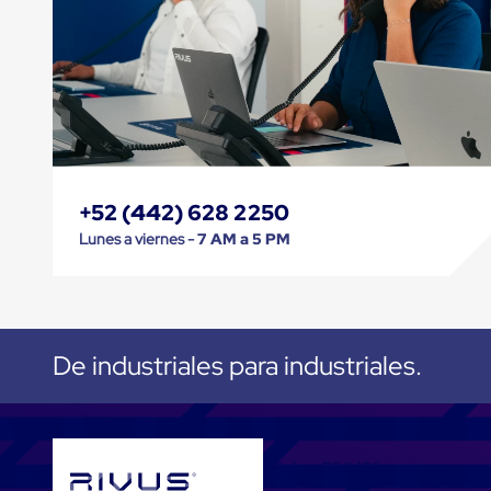
Emplaye
Manual
Plastico
para
Emplayar
Preestirado
Pelicula
Plastica
Stretch
Hood
Manejo
+52 (442) 628 2250
de
Lunes a viernes -
7 AM a 5 PM
carga
sin
tarimas
Slip
Sheet
Slip
Sheet
De industriales para industriales.
de
Plastico
Slip
Sheet
de
Sobre RIVUS®
Carton