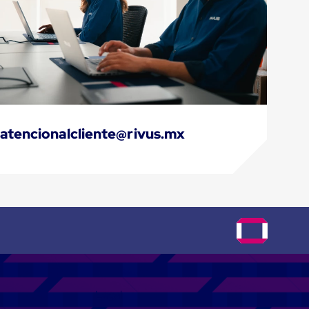
atencionalcliente@rivus.mx
Legal