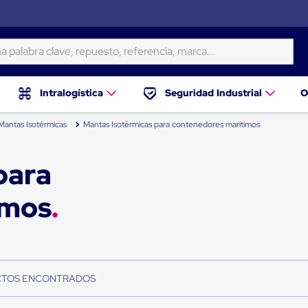
ra clave, repuesto, referencia, marca...
Intralogística
Seguridad Industrial
O
Mantas Isotérmicas
Mantas Isotérmicas para contenedores marítimos
para
imos