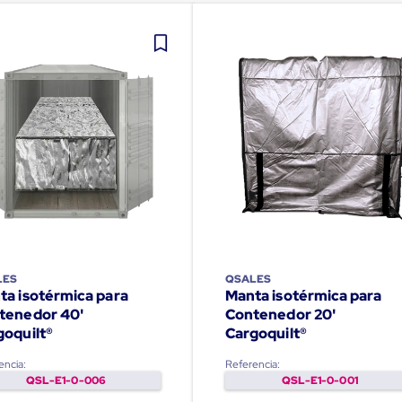
LES
QSALES
ta isotérmica para
Manta isotérmica para
tenedor 40'
Contenedor 20'
goquilt®
Cargoquilt®
encia:
Referencia:
QSL-E1-0-006
QSL-E1-0-001