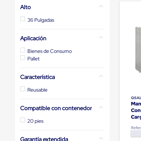
de
Alto
10
.
cámara cph
andén
mecánicas
36 Pulgadas
Pestañas
de
Borde
de
Aplicación
andén
Pestañas
Bienes de Consumo
de
Pallet
Borde
de
andén
Característica
Mecánicas
Pestañas
de
Reusable
Borde
QSA
de
Man
andén
Compatible con contenedor
Con
Hidráulicas
Car
Rampas
20 pies
de
patio
Refer
portátiles
Garantía extendida
Rampas