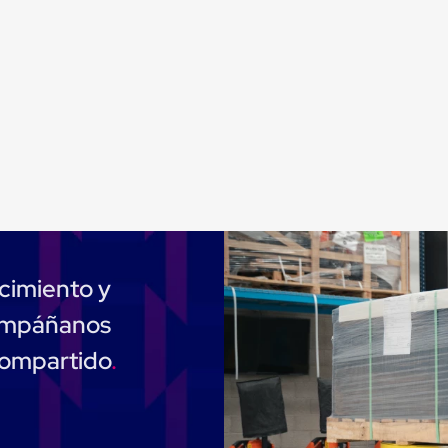
cimiento y
compáñanos
compartido