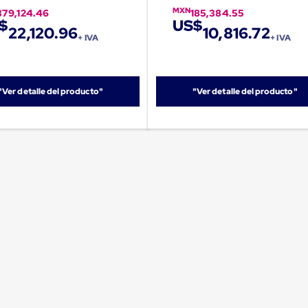
MXN
379,124.46
185,384.55
$
US$
22,120.96
10,816.72
+ IVA
+ IVA
"Ver detalle del producto"
"Ver detalle del producto"