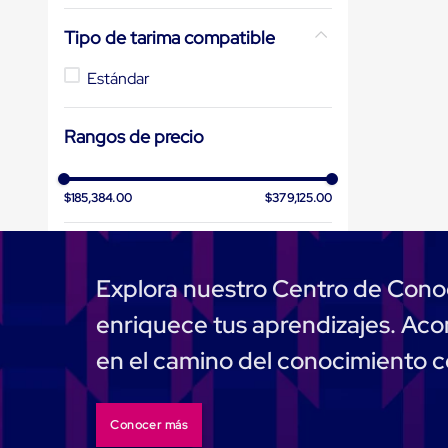
Muelle/Andén
Integral
Tipo de tarima compatible
Diablito
de
Estándar
carga
Diablito
eléctrico
Rangos de precio
Diablito
manual
Plataformas
de
$185,384.00
$379,125.00
carga
Jaulas
de
Distribución
Explora nuestro Centro de Cono
Ultima
Milla
enriquece tus aprendizajes. A
Dollies
para
en el camino del conocimiento 
Charolas
Plásticas
Contenedores
Metálicos
Conocer más
Colapsables