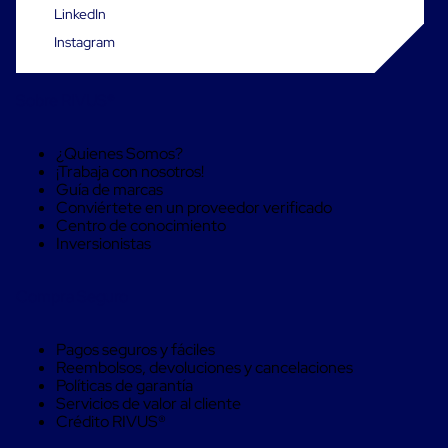
Carton
LinkedIn
Plastico
Instagram
Esquineros
de
Carton
Sobre RIVUS®
Esquineros
Plasticos
Soluciones
¿Quienes Somos?
de
¡Trabaja con nosotros!
Embalaje
Guía de marcas
Tiersheet
Conviértete en un proveedor verificado
Layer
Centro de conocimiento
Pad
Inversionistas
Plastico
Laminas
de
Compra Seguro
Carton
Tiersheet
Hojas
Pagos seguros y fáciles
de
Reembolsos, devoluciones y cancelaciones
Carton
Políticas de garantía
Anti
Servicios de valor al cliente
Deslizamiento
Crédito RIVUS®
Separador
de