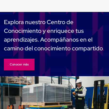
portátiles
de
Cargas
Convencionales
Sellos
Explora nuestro Centro de
para
Puertas
Conocimiento y enriquece tus
de
andén
aprendizajes. Acompáñanos en el
Sellos
de
camino del conocimiento compartido
Cabezal
Fijo
Sellos
de
Conocer más
Cabezal
Colgante
Cortina
Retenedores
de
andén
Retenedores
de
andén
con