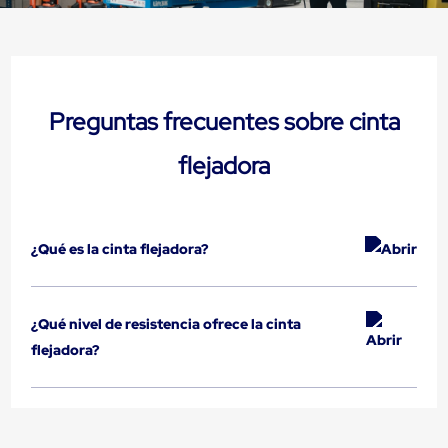
sistema
de
retención
de
ruedas
Retenedores
de
Preguntas frecuentes sobre cinta
andén
Automáticos
flejadora
Retenedores
de
Andén
Multi
Transportes
¿Qué es la cinta flejadora?
Controles
de
Muelle/Andén
Controles
¿Qué nivel de resistencia ofrece la cinta
de
Muelle/Andén
flejadora?
Básico
Controles
de
Muelle/Andén
Integral