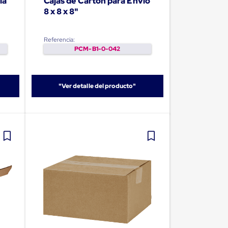
la
Cajas de Carton para Envío
8 x 8 x 8"
Referencia:
PCM-B1-0-042
"Ver detalle del producto"