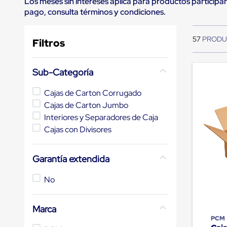
Los meses sin intereses aplica para productos participan
de
pago, consulta términos y condiciones.
10
.
cámara cph
andén
mecánicas
Pestañas
57
Filtros
de
Borde
de
andén
Sub-Categoría
Pestañas
de
Cajas de Carton Corrugado
Borde
Cajas de Carton Jumbo
de
andén
Interiores y Separadores de Caja
Mecánicas
Cajas con Divisores
Pestañas
de
Borde
Garantía extendida
de
andén
Hidráulicas
No
Rampas
de
patio
Marca
portátiles
PCM
Rampas