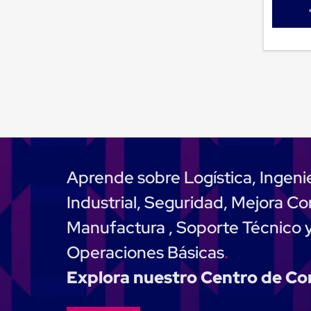
Emplaye
Manual
Plastico
para
Emplayar
Preestirado
Pelicula
Plastica
Stretch
Hood
Manejo
de
carga
sin
Aprende sobre Logística, Ingeni
tarimas
Slip
Industrial, Seguridad, Mejora Co
Sheet
Slip
Manufactura , Soporte Técnico 
Sheet
de
Operaciones Básicas
Plastico
Slip
Explora nuestro Centro de C
Sheet
de
Carton