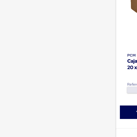
Muelle/Andén
Integral
Diablito
de
carga
Diablito
eléctrico
Diablito
manual
Plataformas
PCM
de
Caj
carga
20 x
Jaulas
de
Distribución
Refer
Ultima
Milla
Dollies
para
Charolas
Plásticas
Contenedores
Metálicos
Colapsables