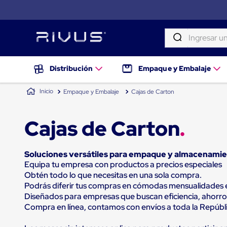
Ingresar una palab
TÉRMINOS MÁS BUSCADOS
Distribución
Distribución
Empaque y Embalaje
Puertas
1
.
patin
de
Empaque y Embalaje
Cajas de Carton
andén
2
.
tambos
Rampas
Niveladoras
3
.
taylor dunn
Cajas de Carton
de
andén
4
.
proyector
Rampas
niveladoras
5
.
termograficador
Soluciones versátiles para empaque y almacenami
de
Equipa tu empresa con productos a precios especiales
andén
6
.
fleje
Obtén todo lo que necesitas en una sola compra.
hidráulicas
Podrás diferir tus compras en cómodas mensualidades en
7
.
monitor 7
Rampas
Diseñados para empresas que buscan eficiencia, ahorro 
niveladoras
8
.
emplayadora plato giratorio
neumáticas
Compra en línea, contamos con envíos a toda la Repúbl
Rampas
9
.
flejadora
niveladoras