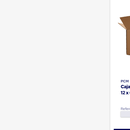
Jaulas
de
Distribución
Ultima
Milla
Anti-
Robo
Hormiga
Estanterías
Móviles
MRO
Distribución
Equipos
Móviles
Diablitos
de
PCM
carga
Caja
Empaque
12 x
y
Embalaje
Playo
Refer
Emplaye
Stretch
Film
Automatico