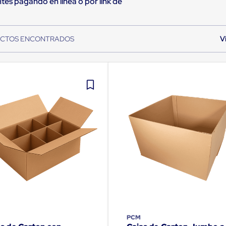
tes pagando en línea o por link de
PCM