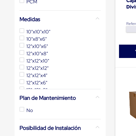
Caj
PCM
de
Divi
patio
portátiles
Medidas
de
Refer
Cargas
Convencionales
10"x10"x10"
Sellos
10"x8"x6"
para
12"x10"x6"
Puertas
de
12"x10"x8"
andén
12"x12"x10"
Sellos
12"x12"x12"
de
Cabezal
12"x12"x4"
Fijo
12"x12"x6"
Sellos
12"x12"x8"
de
Cabezal
12"x6"x6"
Plan de Mantenimiento
Colgante
Mostrar 41 más
Cortina
No
Retenedores
de
andén
Posibilidad de Instalación
Retenedores
de