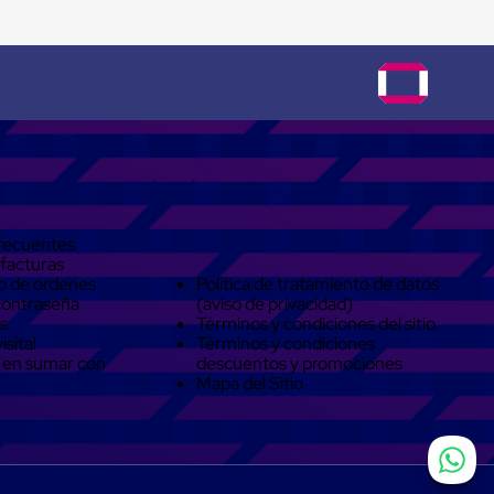
Legal
recuentes
 facturas
o de ordenes
Política de tratamiento de datos
contraseña
(aviso de privacidad)
s
Términos y condiciones del sitio
isita!
Términos y condiciones
 en sumar con
descuentos y promociones
Mapa del Sitio