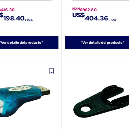
MXN
3416.30
6962.80
$
US$
198.40
404.36
+ IVA
+ IVA
"Ver detalle del producto"
"Ver detalle del producto"