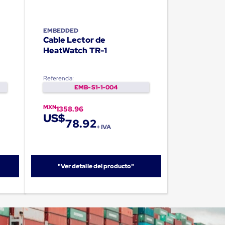
EMBEDDED
Cable Lector de
HeatWatch TR-1
Referencia:
EMB-S1-1-004
MXN
1358.96
US$
78.92
+ IVA
"Ver detalle del producto"