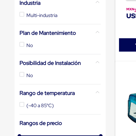
Industria
de
patio
MXN
US
portátiles
Multi-industria
de
Cargas
Convencionales
Plan de Mantenimiento
Sellos
para
No
Puertas
de
andén
Posibilidad de Instalación
Sellos
de
Cabezal
No
Fijo
Sellos
de
Rango de temperatura
Cabezal
Colgante
(-40 a 85°C)
Cortina
Retenedores
de
Rangos de precio
andén
Retenedores
de