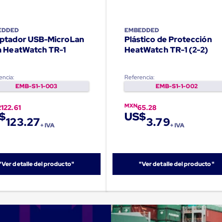
EDDED
EMBEDDED
ptador USB-MicroLan
Plástico de Protección
a HeatWatch TR-1
HeatWatch TR-1 (2-2)
encia:
Referencia:
EMB-S1-1-003
EMB-S1-1-002
MXN
2122.61
65.28
$
US$
123.27
3.79
+ IVA
+ IVA
"Ver detalle del producto"
"Ver detalle del producto"