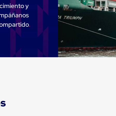
cimiento y
compáñanos
compartido
os