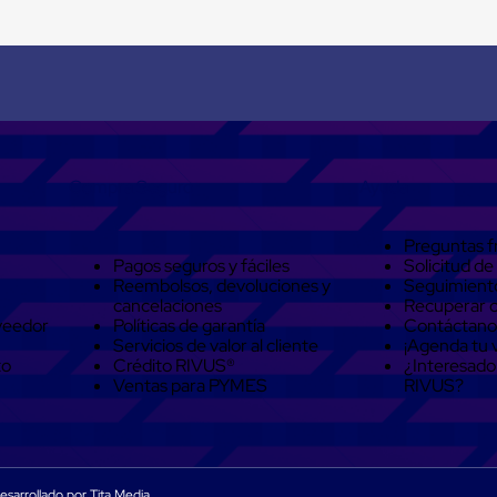
Compra Seguro
Ayuda
Preguntas f
Pagos seguros y fáciles
Solicitud de
Reembolsos, devoluciones y
Seguimient
cancelaciones
Recuperar 
veedor
Políticas de garantía
Contáctano
Servicios de valor al cliente
¡Agenda tu v
to
Crédito RIVUS®
¿Interesado
Ventas para PYMES
RIVUS?
sarrollado por Tita Media