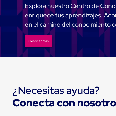
Explora nuestro Centro de Cono
Muelle/Andén
Integral
enriquece tus aprendizajes. A
Diablito
de
en el camino del conocimiento 
carga
Diablito
eléctrico
Diablito
Conocer más
manual
Plataformas
de
carga
Jaulas
de
Distribución
Ultima
Milla
Dollies
¿Necesitas ayuda?
para
Charolas
Plásticas
Conecta con nosotr
Contenedores
Metálicos
Colapsables