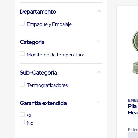
de
10
.
slip sheet
andén
Departamento
mecánicas
Pestañas
Empaque y Embalaje
de
Borde
de
Categoría
andén
Pestañas
de
Monitoreo de temperatura
Borde
de
andén
Sub-Categoría
Mecánicas
Pestañas
Termograficadores
de
Borde
de
EMB
Garantía extendida
andén
Pil
Hidráulicas
Hea
Rampas
SI
de
No
patio
Refer
portátiles
Rampas