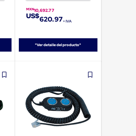
MXN
10,692.77
US$
620.97
+ IVA
"Ver detalle del producto"