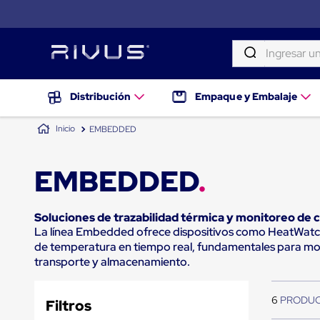
Ingresar una palab
TÉRMINOS MÁS BUSCADOS
Distribución
Distribución
Empaque y Embalaje
Puertas
1
.
patin
de
EMBEDDED
andén
2
.
tambos
Rampas
Niveladoras
3
.
proyector
EMBEDDED
de
andén
4
.
taylor dunn
Rampas
niveladoras
5
.
monitor 7
Soluciones de trazabilidad térmica y monitoreo de 
de
La línea Embedded ofrece dispositivos como HeatWatch
andén
6
.
fleje
de temperatura en tiempo real, fundamentales para moni
hidráulicas
transporte y almacenamiento.
7
.
emplayadora
Rampas
niveladoras
8
.
emplayadora plato giratorio
neumáticas
6
Rampas
Filtros
9
.
flejadora
niveladoras