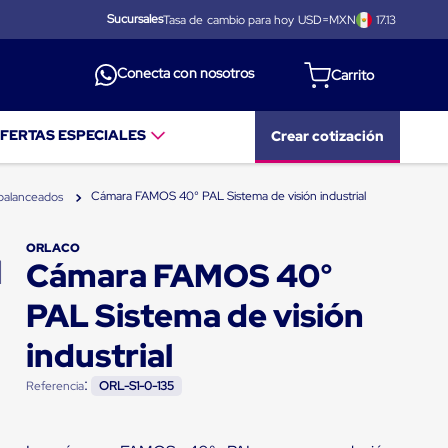
Sucursales
Tasa de cambio para hoy USD=MXN
17.13
Conecta con nosotros
FERTAS ESPECIALES
Crear cotización
Cámara FAMOS 40° PAL Sistema de visión industrial
abalanceados
ORLACO
Cámara FAMOS 40°
PAL Sistema de visión
industrial
:
Referencia
ORL-S1-0-135