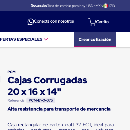
Sucursales
Tasa de cambio para hoy USD=MXN
17.13
Conecta con nosotros
FERTAS ESPECIALES
Crear cotización
PCM
Cajas Corrugadas
20 x 16 x 14"
:
Referencia
PCM-B1-0-075
Alta resistencia para transporte de mercancía
Caja rectangular de cartón kraft 32 ECT, ideal para