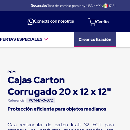
Sucursales
Tasa de cambio para hoy USD=MXN
17.21
Conecta con nosotros
FERTAS ESPECIALES
Crear cotización
PCM
Cajas Carton
Corrugado 20 x 12 x 12"
:
Referencia
PCM-B1-0-072
Protección eficiente para objetos medianos
Caja rectangular de cartón kraft 32 ECT para