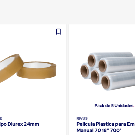
E
RIVUS
Tipo Diurex 24mm
Pelicula Plastica para E
Manual 70 18" 700'