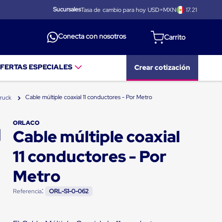
Sucursales
Tasa de cambio para hoy USD=MXN
17.21
Conecta con nosotros
FERTAS ESPECIALES
Crear cotización
Cable múltiple coaxial 11 conductores - Por Metro
truck
ORLACO
Cable múltiple coaxial
11 conductores - Por
Metro
:
Referencia
ORL-S1-0-062