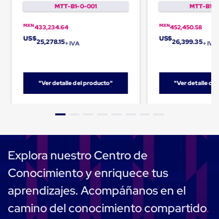
MTT-B1-0-001
MTT-B1-0
Cinta
de
Aislar
MXN
MXN
433,234.64
452,450.58
Cinta
US$
US$
25,278.15
26,399.35
de
+ IVA
+ IVA
Aluminio
Cinta
de
Papel
"Ver detalle del producto"
"Ver detalle de
Cinta
de
Seguridad
Masking
Tape
Cinta
Adhesiva
Transparente
Explora nuestro Centro de
y
Canela
Conocimiento y enriquece tus
Cinta
Flejadora
aprendizajes. Acompáñanos en el
Cinta
Tipo
camino del conocimiento compartido
Diurex