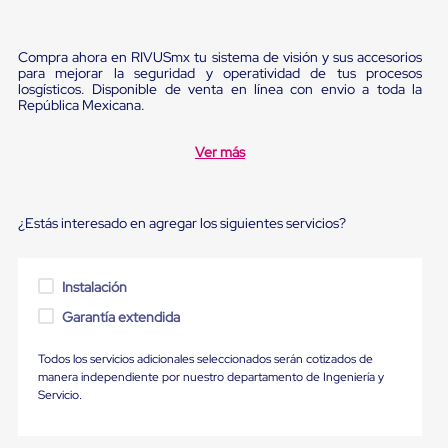
Ultima
Milla
Anti-
Compra ahora en RIVUSmx tu sistema de visión y sus accesorios
Robo
para mejorar la seguridad y operatividad de tus procesos
Hormiga
losgísticos. Disponible de venta en línea con envio a toda la
Estanterías
República Mexicana.
Móviles
MRO
Distribución
Ver más
Equipos
Móviles
Diablitos
de
¿Estás interesado en agregar los siguientes servicios?
carga
Empaque
y
Instalación
Embalaje
Playo
Garantía extendida
Emplaye
Stretch
Todos los servicios adicionales seleccionados serán cotizados de
Film
manera independiente por nuestro departamento de Ingeniería y
Automatico
Servicio.
Emplaye
Manual
Plastico