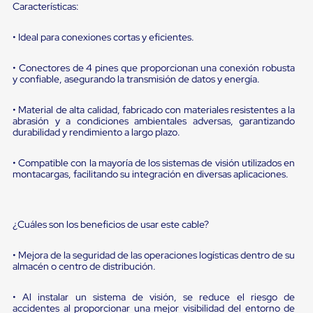
portátiles
Características:
de
Cargas
• Ideal para conexiones cortas y eficientes.
Convencionales
Sellos
para
• Conectores de 4 pines que proporcionan una conexión robusta
Puertas
y confiable, asegurando la transmisión de datos y energía.
de
andén
• Material de alta calidad, fabricado con materiales resistentes a la
Sellos
abrasión y a condiciones ambientales adversas, garantizando
de
durabilidad y rendimiento a largo plazo.
Cabezal
Fijo
• Compatible con la mayoría de los sistemas de visión utilizados en
Sellos
montacargas, facilitando su integración en diversas aplicaciones.
de
Cabezal
Colgante
Cortina
¿Cuáles son los beneficios de usar este cable?
Retenedores
de
andén
• Mejora de la seguridad de las operaciones logísticas dentro de su
Retenedores
almacén o centro de distribución.
de
andén
• Al instalar un sistema de visión, se reduce el riesgo de
con
accidentes al proporcionar una mejor visibilidad del entorno de