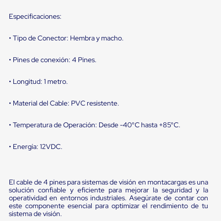
Diablito
de
Especificaciones:
carga
Diablito
eléctrico
• Tipo de Conector: Hembra y macho.
Diablito
manual
• Pines de conexión: 4 Pines.
Plataformas
de
• Longitud: 1 metro.
carga
Jaulas
de
• Material del Cable: PVC resistente.
Distribución
Ultima
• Temperatura de Operación: Desde -40°C hasta +85°C.
Milla
Dollies
para
• Energía: 12VDC.
Charolas
Plásticas
Contenedores
Metálicos
El cable de 4 pines para sistemas de visión en montacargas es una
Colapsables
solución confiable y eficiente para mejorar la seguridad y la
Jaulas
operatividad en entornos industriales. Asegúrate de contar con
este componente esencial para optimizar el rendimiento de tu
de
sistema de visión.
Distribución