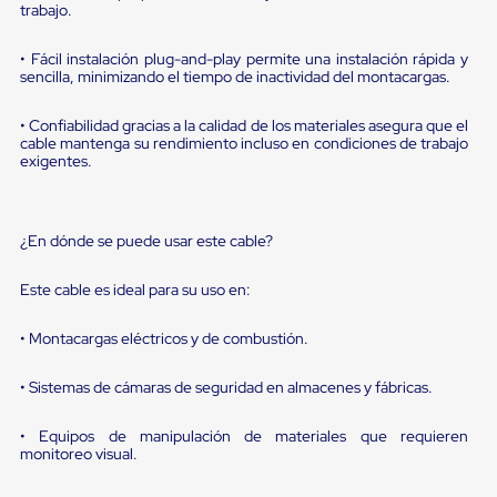
sistema
trabajo.
de
retención
• Fácil instalación plug-and-play permite una instalación rápida y
de
sencilla, minimizando el tiempo de inactividad del montacargas.
ruedas
Retenedores
de
• Confiabilidad gracias a la calidad de los materiales asegura que el
andén
cable mantenga su rendimiento incluso en condiciones de trabajo
exigentes.
Automáticos
Retenedores
de
Andén
¿En dónde se puede usar este cable?
Multi
Transportes
Controles
Este cable es ideal para su uso en:
de
Muelle/Andén
• Montacargas eléctricos y de combustión.
Controles
de
Muelle/Andén
• Sistemas de cámaras de seguridad en almacenes y fábricas.
Básico
Controles
• Equipos de manipulación de materiales que requieren
de
monitoreo visual.
Muelle/Andén
Integral