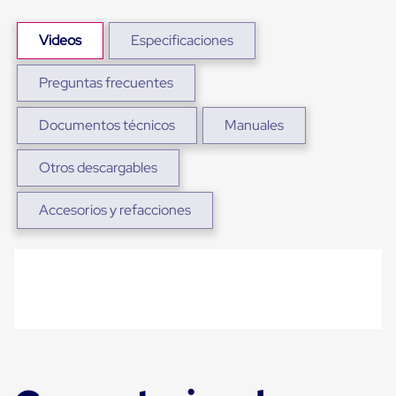
Plastico
Tarimas
Videos
Especificaciones
de
Plastico
para
Preguntas frecuentes
Buenas
Prácticas
de
Documentos técnicos
Manuales
Manufactura
Tarimas
Otros descargables
de
Plastico
para
Accesorios y refacciones
Exportación
Tarimas
de
Plastico
Rackeables
Tarimas
de
Plastico
Multiusos
Esquineros
Angulos
de