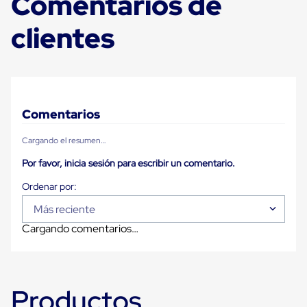
Comentarios de
Carton
Plastico
clientes
Esquineros
de
Carton
Esquineros
Plasticos
Soluciones
de
Comentarios
Embalaje
Tiersheet
Cargando el resumen…
Layer
Pad
Por favor, inicia sesión para escribir un comentario.
Plastico
Laminas
de
Carton
Más reciente
Tiersheet
Cargando comentarios…
Hojas
de
Carton
Anti
Deslizamiento
Productos
Separador
de