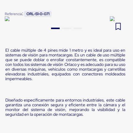
Pestañas
9
.
flejadora
de
:
Referencia
ORL-S1-0-071
Borde
10
.
cámara cph
de
andén
Pestañas
de
Borde
de
El cable múltiple de 4 pines mide 1 metro y es ideal para uso en
andén
sistemas de visión para montacargas. Es un cable de uso múltiple
Mecánicas
que se puede doblar o enrollar constantemente, es compatible
Pestañas
con todos los sistemas de visión Orlaco y es adecuado para su uso
de
en diversas máquinas, vehículos como montacargas y carretillas
elevadoras industriales, equipados con conectores moldeados
Borde
impermeables.
de
andén
Hidráulicas
Rampas
Diseñado específicamente para entornos industriales, este cable
de
garantiza una conexión segura y eficiente entre la cámara y el
patio
monitor del sistema de visión, mejorando la visibilidad y la
portátiles
seguridad en la operación de montacargas.
Rampas
de
patio