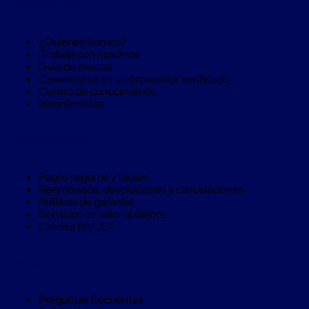
Sobre RIVUS®
Soluciones
de
sujeción
¿Quienes Somos?
de
¡Trabaja con nosotros!
carga
Guía de marcas
Fleje
Conviértete en un proveedor verificado
compuesto
Centro de conocimiento
de
Inversionistas
alta
resistencia
Fleje
Compra Seguro
de
cordón
de
Pagos seguros y fáciles
poliéster
Reembolsos, devoluciones y cancelaciones
fusionado
Políticas de garantía
Fleje
Servicios de valor al cliente
de
Crédito RIVUS®
poliéster
tejido
de
Ayuda
alta
resistencia
Gancho
Preguntas frecuentes
para