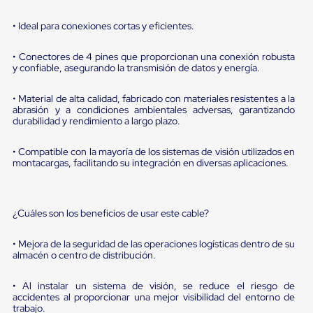
portátiles
de
Cargas
• Ideal para conexiones cortas y eficientes.
Convencionales
Sellos
• Conectores de 4 pines que proporcionan una conexión robusta
para
y confiable, asegurando la transmisión de datos y energía.
Puertas
de
• Material de alta calidad, fabricado con materiales resistentes a la
andén
abrasión y a condiciones ambientales adversas, garantizando
Sellos
durabilidad y rendimiento a largo plazo.
de
Cabezal
Fijo
• Compatible con la mayoría de los sistemas de visión utilizados en
montacargas, facilitando su integración en diversas aplicaciones.
Sellos
de
Cabezal
Colgante
¿Cuáles son los beneficios de usar este cable?
Cortina
Retenedores
de
• Mejora de la seguridad de las operaciones logísticas dentro de su
andén
almacén o centro de distribución.
Retenedores
de
• Al instalar un sistema de visión, se reduce el riesgo de
andén
accidentes al proporcionar una mejor visibilidad del entorno de
con
trabajo.