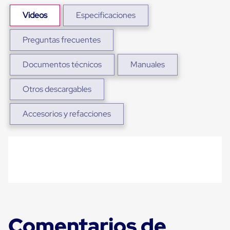
Plastico
Tarimas
Videos
Especificaciones
de
Plastico
Preguntas frecuentes
para
Buenas
Prácticas
Documentos técnicos
Manuales
de
Manufactura
Tarimas
Otros descargables
de
Plastico
Accesorios y refacciones
para
Exportación
Tarimas
de
Plastico
Rackeables
Tarimas
de
Plastico
Multiusos
Esquineros
Comentarios de
Angulos
de