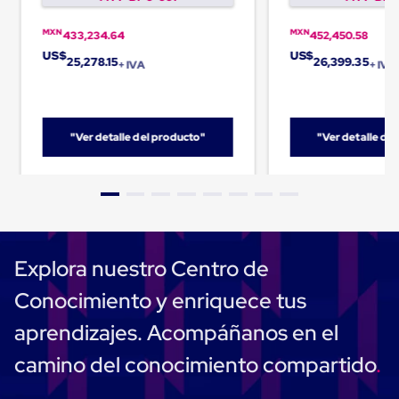
Cinta
de
MXN
MXN
433,234.64
452,450.58
Aislar
US$
US$
Cinta
25,278.15
26,399.35
+ IVA
+ IVA
de
Aluminio
Cinta
de
"Ver detalle del producto"
"Ver detalle de
Papel
Cinta
de
Seguridad
Masking
Tape
Cinta
Adhesiva
Explora nuestro Centro de
Transparente
y
Conocimiento y enriquece tus
Canela
Cinta
aprendizajes. Acompáñanos en el
Flejadora
Cinta
camino del conocimiento compartido
Tipo
Diurex