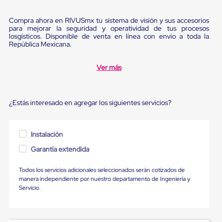
Ultima
Milla
Compra ahora en RIVUSmx tu sistema de visión y sus accesorios
Anti-
para mejorar la seguridad y operatividad de tus procesos
Robo
losgísticos. Disponible de venta en línea con envio a toda la
Hormiga
República Mexicana.
Estanterías
Móviles
MRO
Ver más
Distribución
Equipos
Móviles
Diablitos
¿Estás interesado en agregar los siguientes servicios?
de
carga
Empaque
Instalación
y
Embalaje
Garantía extendida
Playo
Emplaye
Todos los servicios adicionales seleccionados serán cotizados de
Stretch
manera independiente por nuestro departamento de Ingeniería y
Film
Servicio.
Automatico
Emplaye
Manual
Plastico