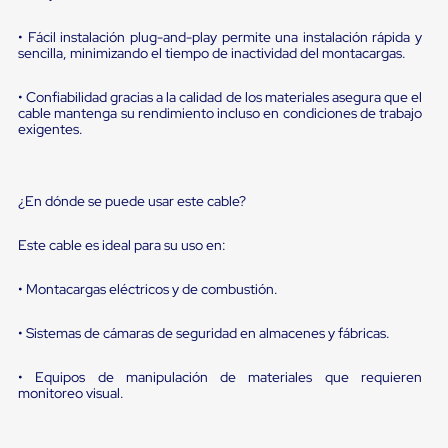
sistema
de
• Fácil instalación plug-and-play permite una instalación rápida y
retención
sencilla, minimizando el tiempo de inactividad del montacargas.
de
ruedas
Retenedores
• Confiabilidad gracias a la calidad de los materiales asegura que el
de
cable mantenga su rendimiento incluso en condiciones de trabajo
andén
exigentes.
Automáticos
Retenedores
de
Andén
¿En dónde se puede usar este cable?
Multi
Transportes
Este cable es ideal para su uso en:
Controles
de
• Montacargas eléctricos y de combustión.
Muelle/Andén
Controles
de
• Sistemas de cámaras de seguridad en almacenes y fábricas.
Muelle/Andén
Básico
• Equipos de manipulación de materiales que requieren
Controles
monitoreo visual.
de
Muelle/Andén
Integral