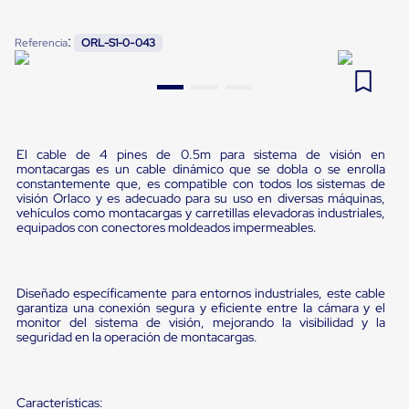
Pestañas
9
.
flejadora
de
:
Referencia
ORL-S1-0-043
Borde
10
.
slip sheet
de
andén
Pestañas
de
Borde
de
El cable de 4 pines de 0.5m para sistema de visión en
andén
montacargas es un cable dinámico que se dobla o se enrolla
Mecánicas
constantemente que, es compatible con todos los sistemas de
Pestañas
visión Orlaco y es adecuado para su uso en diversas máquinas,
de
vehículos como montacargas y carretillas elevadoras industriales,
equipados con conectores moldeados impermeables.
Borde
de
andén
Hidráulicas
Diseñado específicamente para entornos industriales, este cable
Rampas
garantiza una conexión segura y eficiente entre la cámara y el
de
monitor del sistema de visión, mejorando la visibilidad y la
patio
seguridad en la operación de montacargas.
portátiles
Rampas
de
patio
Características: