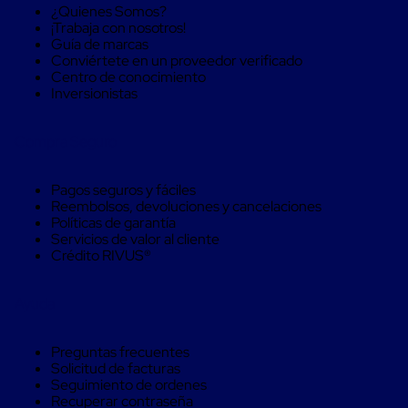
Soluciones
¿Quienes Somos?
de
¡Trabaja con nosotros!
sujeción
Guía de marcas
de
Conviértete en un proveedor verificado
carga
Centro de conocimiento
Fleje
Inversionistas
compuesto
de
alta
Compra Seguro
resistencia
Fleje
de
Pagos seguros y fáciles
cordón
Reembolsos, devoluciones y cancelaciones
de
Políticas de garantía
poliéster
Servicios de valor al cliente
fusionado
Crédito RIVUS®
Fleje
de
Ayuda
poliéster
tejido
de
Preguntas frecuentes
alta
Solicitud de facturas
resistencia
Seguimiento de ordenes
Gancho
Recuperar contraseña
para