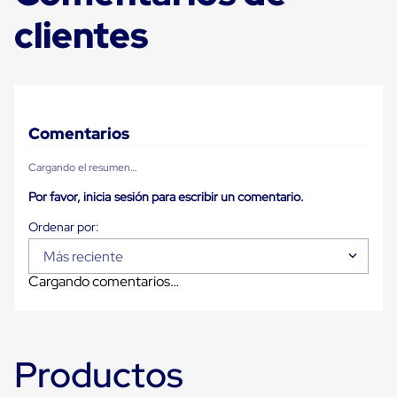
Carton
clientes
Plastico
Esquineros
de
Carton
Esquineros
Plasticos
Soluciones
Comentarios
de
Embalaje
Cargando el resumen…
Tiersheet
Layer
Por favor, inicia sesión para escribir un comentario.
Pad
Plastico
Laminas
de
Más reciente
Carton
Cargando comentarios…
Tiersheet
Hojas
de
Carton
Anti
Productos
Deslizamiento
Separador
de