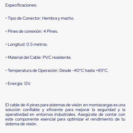
Diablito
Especificaciones:
de
carga
Diablito
• Tipo de Conector: Hembra y macho.
eléctrico
Diablito
• Pines de conexión: 4 Pines.
manual
Plataformas
de
• Longitud: 0.5 metros.
carga
Jaulas
• Material del Cable: PVC resistente.
de
Distribución
• Temperatura de Operación: Desde -40°C hasta +85°C.
Ultima
Milla
Dollies
• Energía: 12V.
para
Charolas
Plásticas
Contenedores
El cable de 4 pines para sistemas de visión en montacargas es una
Metálicos
solución confiable y eficiente para mejorar la seguridad y la
Colapsables
operatividad en entornos industriales. Asegúrate de contar con
Jaulas
este componente esencial para optimizar el rendimiento de tu
sistema de visión.
de
Distribución