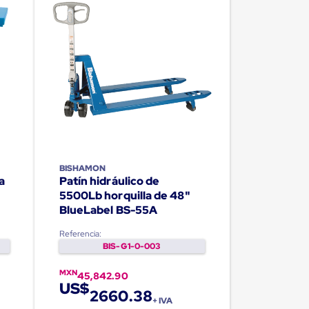
BISHAMON
a
Patín hidráulico de
5500Lb horquilla de 48"
BlueLabel BS-55A
Referencia:
BIS-G1-0-003
MXN
45,842.90
US$
2660.38
+ IVA