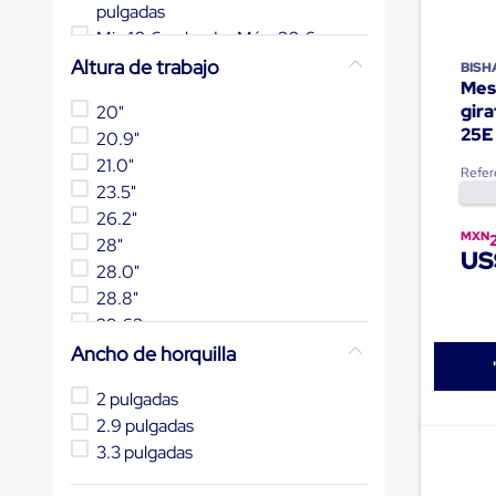
pulgadas
andén
con
Min 10.6 pulgadas Máx: 30.6
sistema
pulgadas
Altura de trabajo
BIS
de
Mes
Min 11 pulgadas Máx 60 pulgadas
retención
gira
20"
de
Min 11.3 pulgadas Máx: 34.1
25E
ruedas
20.9"
pulgadas
Retenedores
21.0"
Min 11.5 pulgadas Máx 41.5
Refer
de
23.5"
andén
pulgadas
Automáticos
26.2"
Mostrar 20 más
Retenedores
MXN
28"
US
de
28.0"
Andén
Multi
28.8"
Transportes
29,63
Controles
29.6"
Ancho de horquilla
de
Muelle/Andén
Mostrar 23 más
Controles
2 pulgadas
de
2.9 pulgadas
Muelle/Andén
3.3 pulgadas
Básico
Controles
de