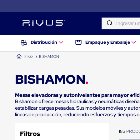
Ingresar una palab
TÉRMINOS MÁS BUSCADOS
Distribución
Distribución
Empaque y Embalaje
Puertas
1
.
patin
de
BISHAMON
andén
2
.
tambos
Rampas
Niveladoras
3
.
proyector
BISHAMON
de
andén
4
.
taylor dunn
Rampas
niveladoras
5
.
monitor 7
Mesas elevadoras y autonivelantes para mayor efi
de
Bishamon ofrece mesas hidráulicas y neumáticas diseña
andén
6
.
emplayadora
estabilizar cargas pesadas. Sus modelos móviles y auto
hidráulicas
líneas de producción, reduciendo esfuerzos y tiempos o
7
.
emplayadora plato giratorio
Rampas
niveladoras
8
.
fleje
neumáticas
183
Rampas
Filtros
9
.
flejadora
niveladoras