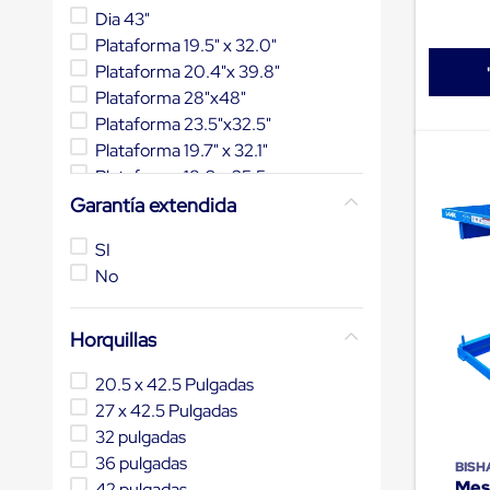
Jaulas
Dia 43"
de
Distribución
Plataforma 19.5" x 32.0"
Ultima
Plataforma 20.4"x 39.8"
Milla
Plataforma 28"x48"
Anti-
Robo
Plataforma 23.5"x32.5"
Hormiga
Plataforma 19.7" x 32.1"
Estanterías
Plataforma 18.0 x 25.5
Móviles
MRO
Plataforma 17.7" x 27.6"
Garantía extendida
Distribución
Mostrar 46 más
Equipos
SI
Móviles
No
Diablitos
de
carga
Empaque
Horquillas
y
Embalaje
20.5 x 42.5 Pulgadas
Playo
27 x 42.5 Pulgadas
Emplaye
Stretch
32 pulgadas
Film
36 pulgadas
BIS
Automatico
Mes
42 pulgadas