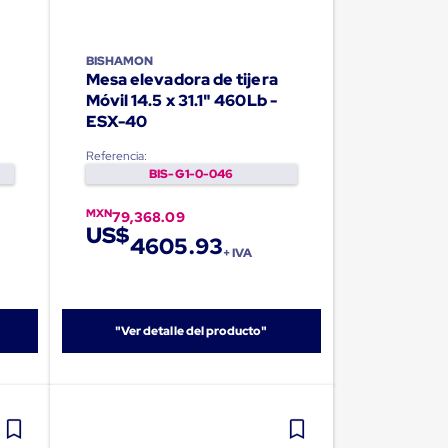
BISHAMON
Mesa elevadora de tijera
Móvil 14.5 x 31.1" 460Lb -
ESX-40
Referencia:
BIS-G1-0-046
MXN
79,368.09
US$
4605.93
+ IVA
"Ver detalle del producto"