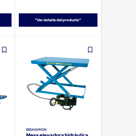
"Ver detalle del producto"
BISHAMON
Mesa elevadora hidráulica