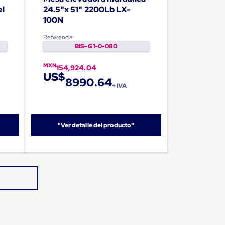
el
24.5"x 51" 2200Lb LX-
100N
Referencia:
BIS-G1-0-080
MXN
154,924.04
US$
8990.64
+ IVA
"Ver detalle del producto"