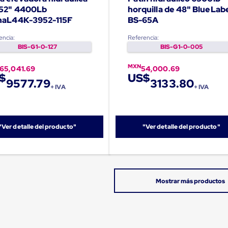
52" 4400Lb
horquilla de 48" BlueLab
haL44K-3952-115F
BS-65A
encia:
Referencia:
BIS-G1-0-127
BIS-G1-0-005
MXN
165,041.69
54,000.69
$
US$
9577.79
3133.80
+ IVA
+ IVA
"Ver detalle del producto"
"Ver detalle del producto"