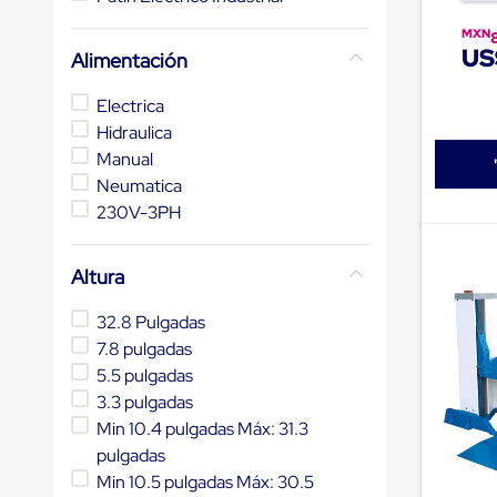
de
patio
MXN
US
portátiles
Alimentación
de
Cargas
Electrica
Convencionales
Hidraulica
Sellos
para
Manual
Puertas
Neumatica
de
230V-3PH
andén
Sellos
de
Cabezal
Altura
Fijo
Sellos
32.8 Pulgadas
de
7.8 pulgadas
Cabezal
Colgante
5.5 pulgadas
Cortina
3.3 pulgadas
Retenedores
Min 10.4 pulgadas Máx: 31.3
de
andén
pulgadas
Retenedores
Min 10.5 pulgadas Máx: 30.5
de