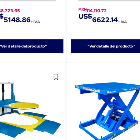
MXN
88,723.65
114,110.72
$
US$
5148.86
6622.14
+ IVA
+ IVA
"Ver detalle del producto"
"Ver detalle del producto"