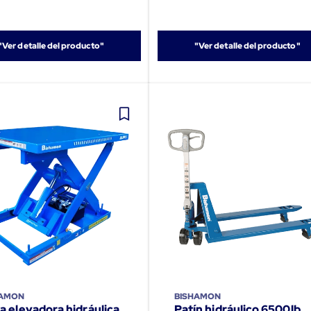
"Ver detalle del producto"
"Ver detalle del producto"
HAMON
BISHAMON
a elevadora hidráulica
Patín hidráulico 6500lb