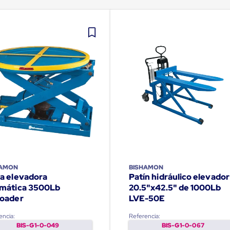
HAMON
BISHAMON
a elevadora
Patín hidráulico elevador
mática 3500Lb
20.5"x42.5" de 1000Lb
oader
LVE-50E
encia:
Referencia:
BIS-G1-0-049
BIS-G1-0-067