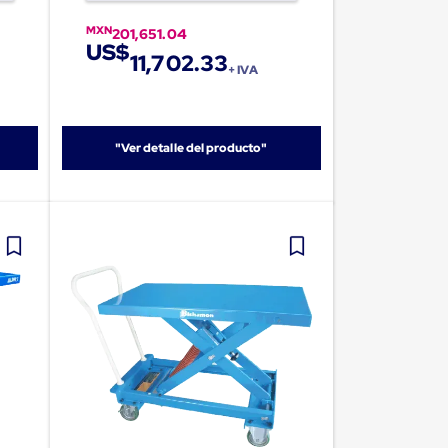
MXN
201,651.04
US$
11,702.33
+ IVA
"Ver detalle del producto"