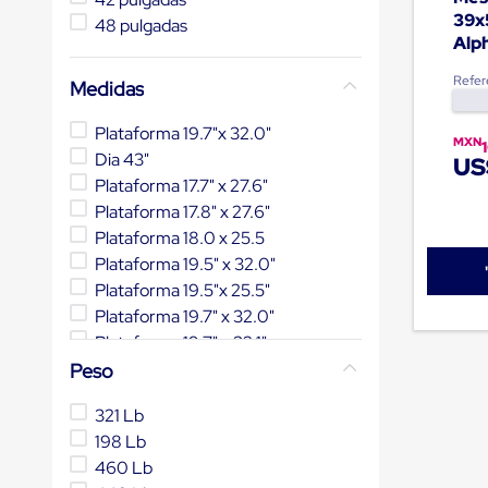
Emplaye
39x
Manual
48 pulgadas
Alp
Plastico
para
Emplayar
Refer
Medidas
Preestirado
Pelicula
Plataforma 19.7"x 32.0"
Plastica
MXN
Dia 43"
Stretch
US
Hood
Plataforma 17.7" x 27.6"
Manejo
Plataforma 17.8" x 27.6"
de
Plataforma 18.0 x 25.5
carga
sin
Plataforma 19.5" x 32.0"
tarimas
Plataforma 19.5"x 25.5"
Slip
Plataforma 19.7" x 32.0"
Sheet
Slip
Plataforma 19.7" x 32.1"
Sheet
Plataforma 19.8" x 32.3"
Peso
de
Plastico
Mostrar 12 más
321 Lb
Slip
Sheet
198 Lb
de
460 Lb
Carton