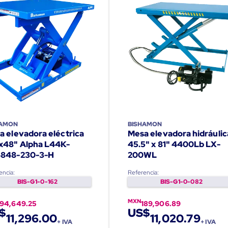
HAMON
BISHAMON
a elevadora eléctrica
Mesa elevadora hidráulic
x48" Alpha L44K-
45.5" x 81" 4400Lb LX-
848-230-3-H
200WL
encia:
Referencia:
BIS-G1-0-162
BIS-G1-0-082
MXN
194,649.25
189,906.89
$
US$
11,296.00
11,020.79
+ IVA
+ IVA