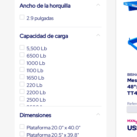
Ancho de la horquilla
Muelle/Andén
Integral
Diablito
2.9 pulgadas
de
carga
Diablito
Capacidad de carga
eléctrico
Diablito
5,500 Lb
manual
Plataformas
6500 Lb
de
1000 Lb
carga
1100 Lb
Jaulas
BIS
de
1650 Lb
Mes
Distribución
220 Lb
48"
Ultima
2200 Lb
TT4
Milla
Dollies
2500 Lb
Refer
para
2600 lb
Charolas
4000 Lb
Dimensiones
Plásticas
Contenedores
MXN
Mostrar 6 más
Metálicos
US
Plataforma 20.0" x 40.0"
Colapsables
Plataforma 20.5" x 39.8"