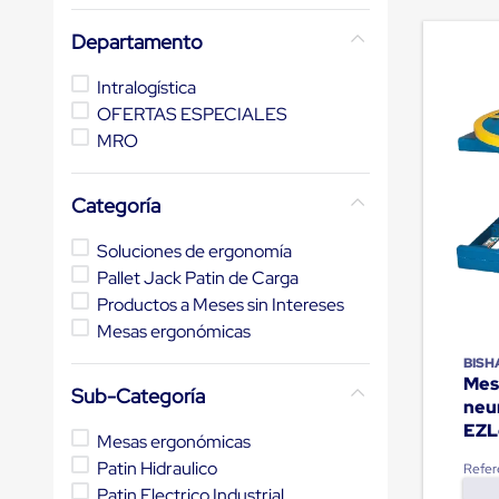
de
10
.
slip sheet
andén
Departamento
mecánicas
Pestañas
Intralogística
de
Borde
OFERTAS ESPECIALES
de
MRO
andén
Pestañas
de
Categoría
Borde
de
Soluciones de ergonomía
andén
Mecánicas
Pallet Jack Patin de Carga
Pestañas
Productos a Meses sin Intereses
de
Mesas ergonómicas
Borde
de
BIS
andén
Mes
Hidráulicas
Sub-Categoría
neu
Rampas
EZL
de
Mesas ergonómicas
patio
Patin Hidraulico
Refer
portátiles
Rampas
Patin Electrico Industrial