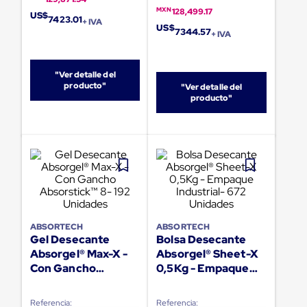
portátiles
MXN
de
128,499.17
US$
7423.01
+ IVA
Cargas
US$
7344.57
+ IVA
Convencionales
Sellos
para
Puertas
"Ver detalle del
de
producto"
"Ver detalle del
andén
producto"
Sellos
de
Cabezal
Fijo
Sellos
de
Cabezal
Colgante
Cortina
Retenedores
ABSORTECH
ABSORTECH
de
Gel Desecante
Bolsa Desecante
andén
Absorgel® Max-X -
Absorgel® Sheet-X
Retenedores
Con Gancho
0,5Kg - Empaque
de
Absorstick™ 8- 192
Industrial- 672
andén
con
Unidades
Unidades
Referencia:
Referencia: