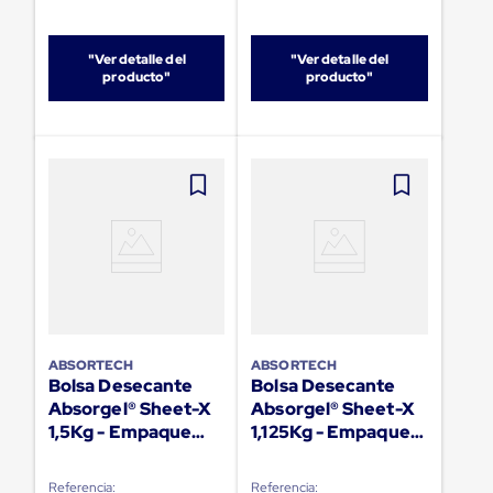
Plastico
Tarimas
de
"Ver detalle del
"Ver detalle del
Plastico
producto"
producto"
para
Buenas
Prácticas
de
Manufactura
Tarimas
de
Plastico
para
Exportación
Tarimas
de
Plastico
Rackeables
ABSORTECH
ABSORTECH
Tarimas
Bolsa Desecante
Bolsa Desecante
de
Plastico
Absorgel® Sheet-X
Absorgel® Sheet-X
Multiusos
1,5Kg - Empaque
1,125Kg - Empaque
Esquineros
Sencillo- 256
Industrial- 320
Angulos
Unidades
Unidades
de
Referencia:
Referencia: