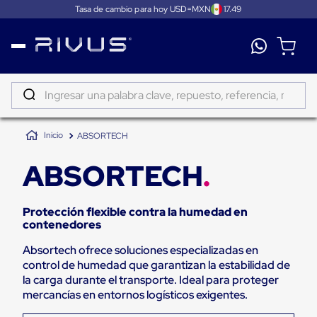
Tasa de cambio para hoy USD=MXN
17.49
Distribución
Puertas
de
Ingresar una palabra clave, repuesto, referencia, marca...
andén
Rampas
TÉRMINOS MÁS BUSCADOS
Niveladoras
ABSORTECH
de
1
.
patin
andén
2
.
tambos
Rampas
ABSORTECH
niveladoras
3
.
taylor dunn
de
andén
Protección flexible contra la humedad en
4
.
proyector
hidráulicas
contenedores
Rampas
5
.
termograficador
niveladoras
Absortech ofrece soluciones especializadas en
neumáticas
6
.
fleje
control de humedad que garantizan la estabilidad de
Rampas
niveladoras
la carga durante el transporte. Ideal para proteger
7
.
monitor 7
de
mercancías en entornos logísticos exigentes.
andén
8
.
emplayadora plato giratorio
mecánicas