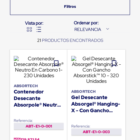
Pestañas
9
.
flejadora
de
Borde
10
.
slip sheet
de
andén
RELEVANCIA
Pestañas
de
21
Borde
de
andén
Mecánicas
Pestañas
de
Borde
de
ABSORTECH
andén
Contenedor
ABSORTECH
Hidráulicas
Gel Desecante
Desecante
Rampas
Absorgel® Hanging-
Absorpole® Neutro
de
X - Con Gancho
En Carbono 1- 230
patio
Absorstick™ 10 -
portátiles
Unidades
Referencia:
Rampas
320 Unidades
ABT-E1-0-001
Referencia:
de
ABT-E1-0-003
patio
MXN
129,871.54