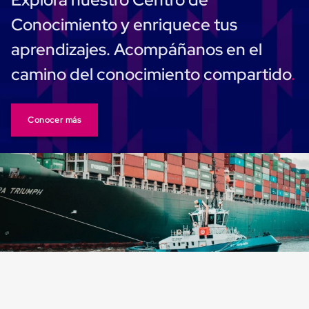
Carton
Conocimiento y enriquece tus
Corrugado
Freezer
aprendizajes. Acompáñanos en el
Spacers
Separador
camino del conocimiento compartido
para
Congelación
Estandar
Separador
Conocer más
para
Congelación
Ultra
Flujo
Cintas
protectoras
Cintas
adhesivas
Cinta
de
Tela
Cinta
para
Ductos
y
Tuberias