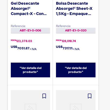
Diablito
Gel Desecante
Bolsa Desecante
de
Absorgel®
Absorgel® Sheet-X
carga
Compact-X - Con
1,5Kg - Empaque
Diablito
Gancho
Industrial- 256
eléctrico
Diablito
Absorstick™ 14- 336
Unidades
Referencia:
Referencia:
manual
Unidades
ABT-E1-0-006
ABT-E1-0-020
Plataformas
de
carga
MXN
MXN
123,378.03
128,018.74
Jaulas
US$
US$
7051.87
7317.11
+ IVA
+ IVA
de
Distribución
Ultima
Milla
Dollies
"Ver detalle del
"Ver detalle del
para
producto"
producto"
Charolas
Plásticas
Contenedores
Metálicos
Colapsables
Jaulas
de
Distribución