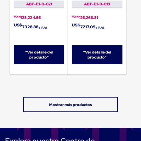
Carton
ABT-E1-0-021
ABT-E1-0-019
Plastico
Esquineros
MXN
MXN
128,224.66
126,268.81
de
US$
US$
Carton
7328.88
7217.09
+ IVA
+ IVA
Esquineros
Plasticos
Soluciones
de
"Ver detalle del
"Ver detalle del
Embalaje
producto"
producto"
Tiersheet
Layer
Pad
Plastico
Laminas
de
Carton
Tiersheet
Hojas
de
Carton
Anti
Deslizamiento
Separador
Explora nuestro Centro de
de