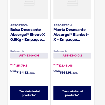
Ultima
Milla
Anti-
Robo
Hormiga
Estanterías
ABSORTECH
ABSORTECH
Móviles
Bolsa Desecante
Manta Desecante
MRO
Absorgel® Sheet-X
Absorgel® Blanket-
Distribución
0,5Kg - Empaque
X - Empaque
Equipos
Móviles
Sencillo- 672
Sencillo- 160
Diablitos
Unidades
Unidades
Referencia:
Referencia:
de
ABT-E1-0-014
ABT-E1-0-012
carga
Empaque
y
MXN
MXN
125,179.31
122,451.46
Embalaje
US$
US$
7154.82
6998.91
Playo
+ IVA
+ IVA
Emplaye
Stretch
Film
Automatico
"Ver detalle del
"Ver detalle del
Emplaye
producto"
producto"
Manual
Plastico