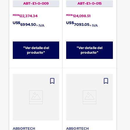
sistema
ABT-E1-0-009
ABT-E1-0-015
de
retención
MXN
MXN
de
122,374.34
124,098.51
ruedas
US$
US$
6994.50
7093.05
+ IVA
+ IVA
Retenedores
de
andén
Automáticos
Retenedores
"Ver detalle del
"Ver detalle del
de
producto"
producto"
Andén
Multi
Transportes
Controles
de
Muelle/Andén
Controles
de
Muelle/Andén
Básico
Controles
de
Muelle/Andén
Integral
ABSORTECH
ABSORTECH