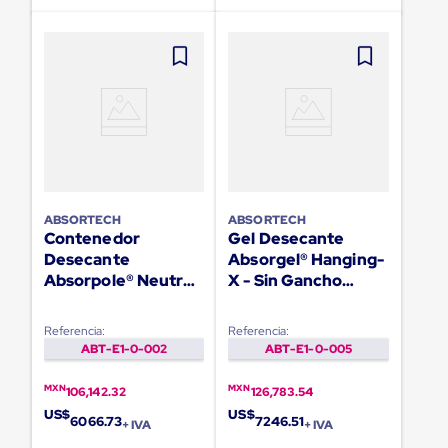
para
Emplayar
Preestirado
Pelicula
Plastica
Stretch
Hood
Manejo
de
carga
sin
tarimas
ABSORTECH
ABSORTECH
Slip
Contenedor
Gel Desecante
Sheet
Desecante
Absorgel® Hanging-
Slip
Sheet
Absorpole® Neutro
X - Sin Gancho
de
En Carbono- 90
Absorstick™- 320
Plastico
Unidades
Unidades
Slip
Referencia:
Referencia:
Sheet
ABT-E1-0-002
ABT-E1-0-005
de
Carton
MXN
MXN
106,142.32
126,783.54
Tarimas
US$
US$
Tarimas
6066.73
7246.51
+ IVA
+ IVA
de