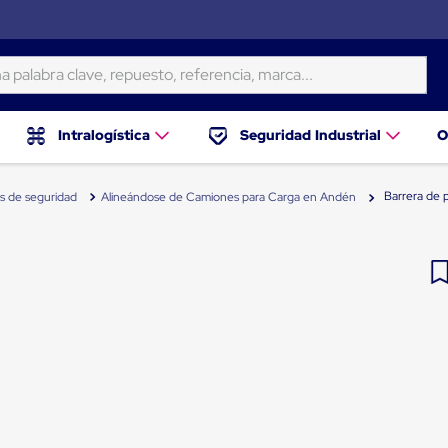
ra clave, repuesto, referencia, marca...
Intralogística
Seguridad Industrial
O
Barrera de 
s de seguridad
Alineándose de Camiones para Carga en Andén