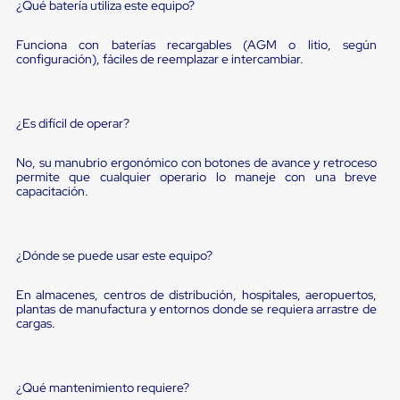
Diablito
¿Qué batería utiliza este equipo?
de
carga
Funciona con baterías recargables (AGM o litio, según
Diablito
configuración), fáciles de reemplazar e intercambiar.
eléctrico
Diablito
manual
Plataformas
¿Es difícil de operar?
de
carga
No, su manubrio ergonómico con botones de avance y retroceso
Jaulas
permite que cualquier operario lo maneje con una breve
de
capacitación.
Distribución
Ultima
Milla
Dollies
¿Dónde se puede usar este equipo?
para
Charolas
Plásticas
En almacenes, centros de distribución, hospitales, aeropuertos,
Contenedores
plantas de manufactura y entornos donde se requiera arrastre de
cargas.
Metálicos
Colapsables
Jaulas
de
¿Qué mantenimiento requiere?
Distribución