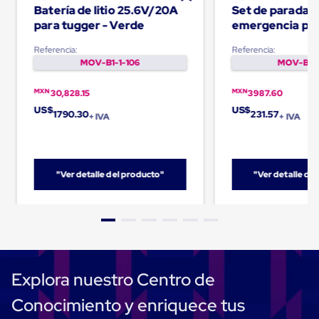
Batería de litio 25.6V/20A
Set de parada 
Cinta
de
para tugger - Verde
emergencia pa
Aislar
Cinta
Referencia:
Referencia:
de
MOV-B1-1-106
MOV-B1-1
Aluminio
Cinta
MXN
MXN
30,828.15
3987.60
de
US$
US$
Papel
1790.30
231.57
+ IVA
+ IVA
Cinta
de
Seguridad
Masking
"Ver detalle del producto"
"Ver detalle de
Tape
Cinta
Adhesiva
Transparente
y
Canela
Cinta
Flejadora
Explora nuestro Centro de
Cinta
Tipo
Conocimiento y enriquece tus
Diurex