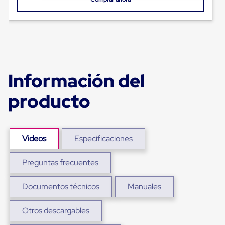
Plastico
Tarimas
de
Plastico
para
Buenas
Prácticas
de
Información del
Manufactura
Tarimas
producto
de
Plastico
para
Exportación
Tarimas
Videos
Especificaciones
de
Plastico
Rackeables
Preguntas frecuentes
Tarimas
de
Plastico
Documentos técnicos
Manuales
Multiusos
Esquineros
Otros descargables
Angulos
de