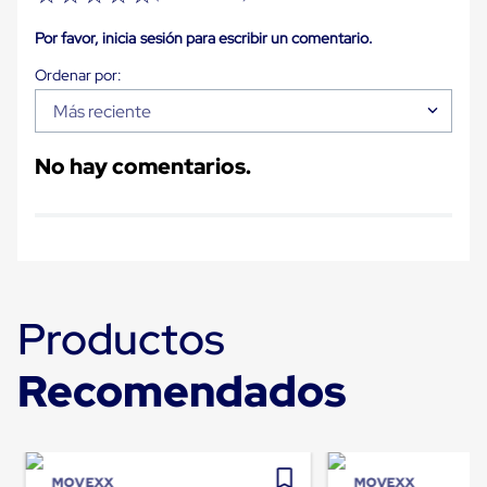
Carton
Corrugado
Por favor, inicia sesión para escribir un comentario.
Freezer
Spacers
Separador
Más reciente
para
Congelación
Estandar
No hay comentarios.
Separador
para
Congelación
Ultra
Flujo
Cintas
protectoras
Cintas
Productos
adhesivas
Cinta
de
Recomendados
Tela
Cinta
para
Ductos
y
Tuberias
MOVEXX
MOVEXX