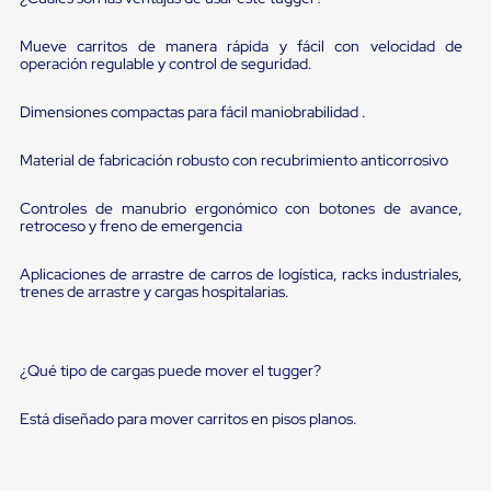
sistema
de
retención
Mueve carritos de manera rápida y fácil con velocidad de
de
operación regulable y control de seguridad.
ruedas
Retenedores
Dimensiones compactas para fácil maniobrabilidad .
de
andén
Automáticos
Material de fabricación robusto con recubrimiento anticorrosivo
Retenedores
de
Controles de manubrio ergonómico con botones de avance,
Andén
retroceso y freno de emergencia
Multi
Transportes
Aplicaciones de arrastre de carros de logística, racks industriales,
Controles
trenes de arrastre y cargas hospitalarias.
de
Muelle/Andén
Controles
de
¿Qué tipo de cargas puede mover el tugger?
Muelle/Andén
Básico
Controles
Está diseñado para mover carritos en pisos planos.
de
Muelle/Andén
Integral