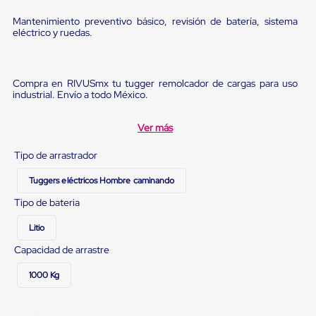
Ultima
Milla
Mantenimiento preventivo básico, revisión de batería, sistema
Anti-
eléctrico y ruedas.
Robo
Hormiga
Estanterías
Móviles
Compra en RIVUSmx tu tugger remolcador de cargas para uso
MRO
industrial. Envío a todo México.
Distribución
Equipos
Ver más
Móviles
Diablitos
Tipo de arrastrador
de
carga
Tuggers eléctricos Hombre caminando
Empaque
y
Tipo de bateria
Embalaje
Playo
Litio
Emplaye
Stretch
Capacidad de arrastre
Film
Automatico
1000 Kg
Emplaye
Manual
Plastico