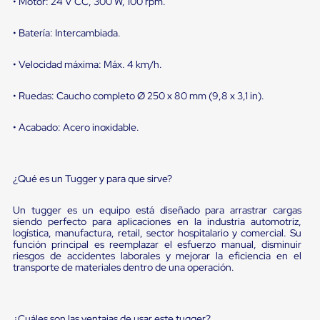
portátiles
• Motor: 24 V CC, 300 W, 100 rpm.
de
Cargas
• Batería: Intercambiada.
Convencionales
Sellos
para
• Velocidad máxima: Máx. 4 km/h.
Puertas
de
• Ruedas: Caucho completo Ø 250 x 80 mm (9,8 x 3,1 in).
andén
Sellos
• Acabado: Acero inoxidable.
de
Cabezal
Fijo
Sellos
¿Qué es un Tugger y para que sirve?
de
Cabezal
Colgante
Un tugger es un equipo está diseñado para arrastrar cargas
Cortina
siendo perfecto para aplicaciones en la industria automotriz,
Retenedores
logística, manufactura, retail, sector hospitalario y comercial. Su
de
función principal es reemplazar el esfuerzo manual, disminuir
riesgos de accidentes laborales y mejorar la eficiencia en el
andén
transporte de materiales dentro de una operación.
Retenedores
de
andén
con
¿Cuáles son las ventajas de usar este tugger?