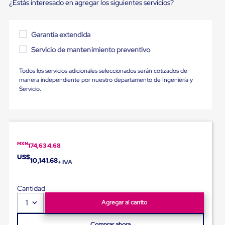
¿Estás interesado en agregar los siguientes servicios?
para
Emplayar
Preestirado
Pelicula
Garantía extendida
Plastica
Stretch
Servicio de mantenimiento preventivo
Hood
Manejo
Todos los servicios adicionales seleccionados serán cotizados de
de
manera independiente por nuestro departamento de Ingeniería y
carga
Servicio.
sin
tarimas
Slip
Sheet
Slip
Sheet
MXN
174,634.68
de
Plastico
US$
10,141.68
+ IVA
Slip
Sheet
de
Cantidad
Carton
1
Tarimas
Agregar al carrito
Tarimas
de
Comprar ahora