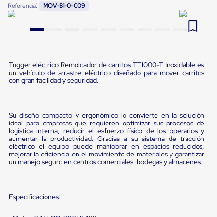
:
Referencia
MOV-B1-0-009
Pestañas
9
.
flejadora
de
Borde
10
.
slip sheet
de
andén
Pestañas
de
Tugger eléctrico Remolcador de carritos TT1000-T Inoxidable es
Borde
un vehículo de arrastre eléctrico diseñado para mover carritos
de
con gran facilidad y seguridad.
andén
Mecánicas
Pestañas
de
Su diseño compacto y ergonómico lo convierte en la solución
Borde
ideal para empresas que requieren optimizar sus procesos de
de
logística interna, reducir el esfuerzo físico de los operarios y
andén
aumentar la productividad. Gracias a su sistema de tracción
eléctrico el equipo puede maniobrar en espacios reducidos,
Hidráulicas
mejorar la eficiencia en el movimiento de materiales y garantizar
Rampas
un manejo seguro en centros comerciales, bodegas y almacenes.
de
patio
portátiles
Rampas
Especificaciones:
de
patio