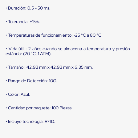
sistema
de
• Duración: 0.5 - 50 ms.
retención
de
• Tolerancia: ±15%.
ruedas
Retenedores
de
• Temperaturas de funcionamiento: -25 °C a 80 °C.
andén
Automáticos
• Vida útil : 2 años cuando se almacena a temperatura y presión
Retenedores
estándar (20 °C, 1 ATM).
de
Andén
Multi
• Tamaño : 42.93 mm x 42.93 mm x 6.35 mm.
Transportes
Controles
• Rango de Detección: 10G.
de
Muelle/Andén
• Color: Azul.
Controles
de
Muelle/Andén
• Cantidad por paquete: 100 Piezas.
Básico
Controles
• Incluye tecnología: RFID.
de
Muelle/Andén
Integral