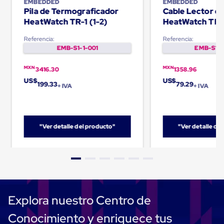
EMBEDDED
EMBEDDED
Carton
Pila de Termograficador
Cable Lector d
Corrugado
HeatWatch TR-1 (1-2)
HeatWatch TR-
Freezer
Spacers
Referencia:
Referencia:
Separador
EMB-S1-1-001
EMB-S1-1
para
Congelación
MXN
MXN
Estandar
3416.30
1358.96
Separador
US$
US$
199.33
79.29
+ IVA
+ IVA
para
Congelación
Ultra
Flujo
Cintas
"Ver detalle del producto"
"Ver detalle de
protectoras
Cintas
adhesivas
Cinta
de
Tela
Cinta
para
Explora nuestro Centro de
Ductos
y
Conocimiento y enriquece tus
Tuberias