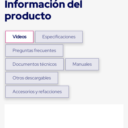
Información del
para
Emplayar
producto
Preestirado
Pelicula
Plastica
Stretch
Hood
Videos
Especificaciones
Manejo
de
carga
Preguntas frecuentes
sin
tarimas
Documentos técnicos
Manuales
Slip
Sheet
Slip
Otros descargables
Sheet
de
Plastico
Accesorios y refacciones
Slip
Sheet
de
Carton
Tarimas
Tarimas
de