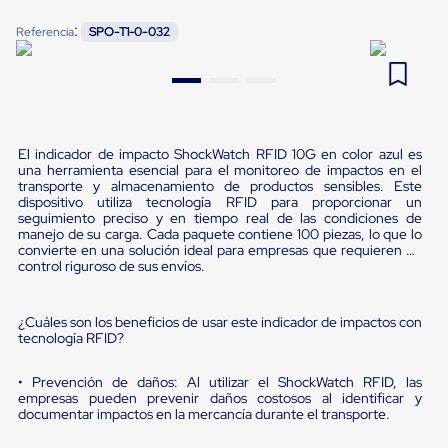
Pestañas
9
.
flejadora
:
Referencia
SPO-T1-0-032
de
Borde
10
.
cámara cph
de
andén
Pestañas
de
Borde
El indicador de impacto ShockWatch RFID 10G en color azul es
de
una herramienta esencial para el monitoreo de impactos en el
andén
transporte y almacenamiento de productos sensibles. Este
Mecánicas
dispositivo utiliza tecnología RFID para proporcionar un
Pestañas
seguimiento preciso y en tiempo real de las condiciones de
de
manejo de su carga. Cada paquete contiene 100 piezas, lo que lo
Borde
convierte en una solución ideal para empresas que requieren un
control riguroso de sus envíos.
de
andén
Hidráulicas
Rampas
¿Cuáles son los beneficios de usar este indicador de impactos con
tecnología RFID?
de
patio
portátiles
• Prevención de daños: Al utilizar el ShockWatch RFID, las
Rampas
empresas pueden prevenir daños costosos al identificar y
de
documentar impactos en la mercancía durante el transporte.
patio