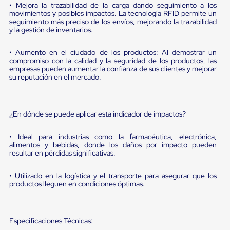
portátiles
• Mejora la trazabilidad de la carga dando seguimiento a los
de
movimientos y posibles impactos. La tecnología RFID permite un
Cargas
seguimiento más preciso de los envíos, mejorando la trazabilidad
Convencionales
y la gestión de inventarios.
Sellos
para
• Aumento en el ciudado de los productos: Al demostrar un
Puertas
compromiso con la calidad y la seguridad de los productos, las
de
empresas pueden aumentar la confianza de sus clientes y mejorar
andén
su reputación en el mercado.
Sellos
de
Cabezal
Fijo
¿En dónde se puede aplicar esta indicador de impactos?
Sellos
de
• Ideal para industrias como la farmacéutica, electrónica,
Cabezal
alimentos y bebidas, donde los daños por impacto pueden
Colgante
resultar en pérdidas significativas.
Cortina
Retenedores
de
• Utilizado en la logística y el transporte para asegurar que los
productos lleguen en condiciones óptimas.
andén
Retenedores
de
andén
Especificaciones Técnicas:
con