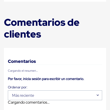
Plastico
Tarimas
de
Plastico
Comentarios de
para
Buenas
Prácticas
clientes
de
Manufactura
Tarimas
de
Plastico
para
Exportación
Comentarios
Tarimas
de
Cargando el resumen…
Plastico
Rackeables
Por favor, inicia sesión para escribir un comentario.
Tarimas
de
Plastico
Más reciente
Multiusos
Esquineros
Cargando comentarios…
Angulos
de