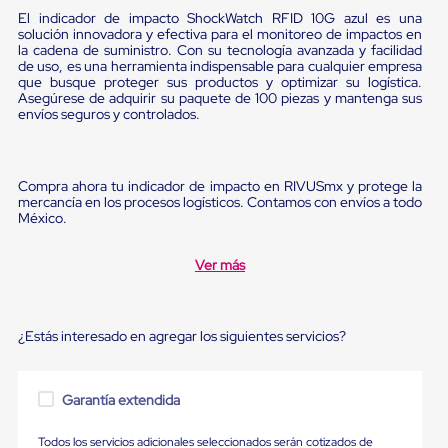
Diablito
El indicador de impacto ShockWatch RFID 10G azul es una
de
solución innovadora y efectiva para el monitoreo de impactos en
carga
la cadena de suministro. Con su tecnología avanzada y facilidad
Diablito
de uso, es una herramienta indispensable para cualquier empresa
eléctrico
que busque proteger sus productos y optimizar su logística.
Diablito
Asegúrese de adquirir su paquete de 100 piezas y mantenga sus
manual
envíos seguros y controlados.
Plataformas
de
carga
Jaulas
Compra ahora tu indicador de impacto en RIVUSmx y protege la
de
mercancía en los procesos logísticos. Contamos con envíos a todo
México.
Distribución
Ultima
Milla
Ver más
Dollies
para
Charolas
Plásticas
¿Estás interesado en agregar los siguientes servicios?
Contenedores
Metálicos
Colapsables
Jaulas
Garantía extendida
de
Distribución
Todos los servicios adicionales seleccionados serán cotizados de