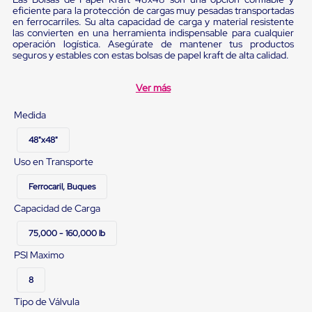
Plastico
eficiente para la protección de cargas muy pesadas transportadas
Tarimas
en ferrocarriles. Su alta capacidad de carga y material resistente
de
las convierten en una herramienta indispensable para cualquier
operación logística. Asegúrate de mantener tus productos
Plastico
seguros y estables con estas bolsas de papel kraft de alta calidad.
para
Buenas
Prácticas
Ver más
de
Manufactura
Medida
Tarimas
de
48"x48"
Plastico
para
Uso en Transporte
Exportación
Tarimas
Ferrocaril, Buques
de
Plastico
Capacidad de Carga
Rackeables
Tarimas
75,000 - 160,000 lb
de
PSI Maximo
Plastico
Multiusos
8
Esquineros
Angulos
Tipo de Válvula
de