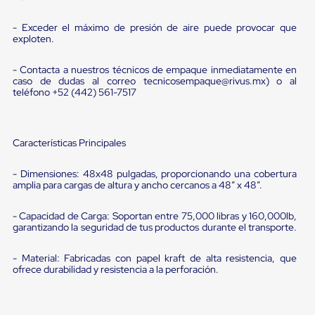
Diablito
de
- Exceder el máximo de presión de aire puede provocar que
carga
exploten.
Diablito
eléctrico
Diablito
- Contacta a nuestros técnicos de empaque inmediatamente en
manual
caso de dudas al correo tecnicosempaque@rivus.mx) o al
Plataformas
teléfono +52 (442) 561-7517
de
carga
Jaulas
de
Características Principales
Distribución
Ultima
- Dimensiones: 48x48 pulgadas, proporcionando una cobertura
Milla
amplia para cargas de altura y ancho cercanos a 48” x 48”.
Dollies
para
- Capacidad de Carga: Soportan entre 75,000 libras y 160,000lb,
Charolas
garantizando la seguridad de tus productos durante el transporte.
Plásticas
Contenedores
Metálicos
- Material: Fabricadas con papel kraft de alta resistencia, que
Colapsables
ofrece durabilidad y resistencia a la perforación.
Jaulas
de
Distribución