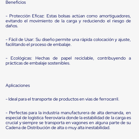
Ultima
Beneficios
Milla
Anti-
- Protección Eficaz: Estas bolsas actúan como amortiguadores,
Robo
evitando el movimiento de la carga y reduciendo el riesgo de
Hormiga
daños.
Estanterías
Móviles
- Fácil de Usar: Su diseño permite una rápida colocación y ajuste,
MRO
facilitando el proceso de embalaje.
Distribución
Equipos
Móviles
- Ecológicas: Hechas de papel reciclable, contribuyendo a
prácticas de embalaje sostenibles.
Diablitos
de
carga
Empaque
Aplicaciones
y
Embalaje
Playo
- Ideal para el transporte de productos en vias de ferrocarril.
Emplaye
Stretch
- Perfectas para la industria manufacturera de alta demanda, en
Film
especial de logística feeroviaria donde la estabilidad de la carga es
Automatico
crucial y siempre se transporta en vagones en alguna parte de su
Emplaye
Cadena de Distribución de alta o muy alta inestabilidad.
Manual
Plastico