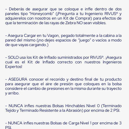
sistema
de
- Deberás de asegurar que se coloque e infle dentro de dos
retención
paneles tipo “Honeycomb” (¡Pregunta a tu Ingenierio RIVUS® y
de
adquierelos con nosotros en un Kit de Compra!) para efectos de
ruedas
que la terminación de las rayas de Zebra NO sean visibles.
Retenedores
de
- Asegura Cargar en tu Vagon, pegado totalmente a la cabina a la
andén
pared del mismo (¡no dejes espacios de “juego” o vacíos a modo
Automáticos
de que vayas cargando.)
Retenedores
de
- SOLO usa los Kit de Inflado suministrados por RIVUS®. ¡Asegura
Andén
cual es el Kit de Inflado correcto con nuestros Ingenieros
Multi
Expertos!
Transportes
Controles
de
- ASEGURA conocer el recorido y destino final de tu producto
Muelle/Andén
para asegurar que el aire de presión que coloques en la bolsa
considere el cambio de presiones en la misma durante su trayecto
Controles
y arribo.
de
Muelle/Andén
Básico
- NUNCA infles nuestras Bolsas Hinchables Nivel 0 (Terminado
Controles
Tejido y Terminado Resistente a la Abrasión) por encima de 2 PSI.
de
Muelle/Andén
- NUNCA infles nuestras Bolsas de Carga Nivel 1 por encima de 3
Integral
PSI.