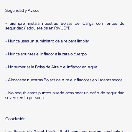
para
Emplayar
Seguridad y Avisos
Preestirado
Pelicula
- Siempre instala nuestras Bolsas de Carga con lentes de
Plastica
seguridad (¡adquierelos en RIVUS®!)
Stretch
Hood
Manejo
- Nunca uses un suministro de aire para limpiar
de
carga
- Nunca apuntes el inflador a la cara o cuerpo
sin
tarimas
Slip
- No sumerjas la Bolsa de Aire o el Inflador en Agua
Sheet
Slip
- Almacena nuestras Bolsas de Aire e Infladores en lugares secos.
Sheet
de
Plastico
- No seguir estos puntos puede ocasionar un daño de seguridad
severo en tu personal
Slip
Sheet
de
Carton
Conclusión
Tarimas
Tarimas
de
Las Bolsas de Papel Kraft 48x48 son una opción confiable y