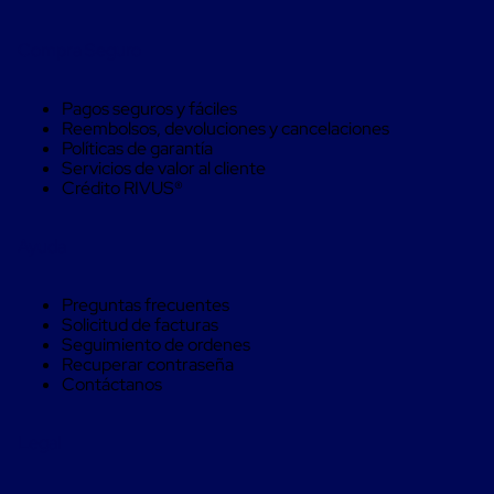
para
Pallets
Compra Seguro
Control
pasivo
de
Pagos seguros y fáciles
temperatura
Reembolsos, devoluciones y cancelaciones
Mantas
Políticas de garantía
Isotérmicas
Servicios de valor al cliente
Mantas
Crédito RIVUS®
Isotérmicas
Reusables
Mantas
Ayuda
Isotérmicas
para
un
Preguntas frecuentes
solo
Solicitud de facturas
uso
Seguimiento de ordenes
Mantas
Recuperar contraseña
Isotérmicas
Contáctanos
para
contenedores
marítimos
Legal
Mantas
Isotérmicas
para