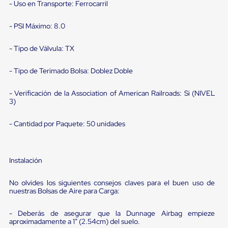
portátiles
- Uso en Transporte: Ferrocarril
de
Cargas
- PSI Máximo: 8.0
Convencionales
Sellos
para
- Tipo de Válvula: TX
Puertas
de
- Tipo de Terimado Bolsa: Doblez Doble
andén
Sellos
de
- Verificación de la Association of American Railroads: Si (NIVEL
Cabezal
3)
Fijo
Sellos
- Cantidad por Paquete: 50 unidades
de
Cabezal
Colgante
Cortina
Instalación
Retenedores
de
No olvides los siguientes consejos claves para el buen uso de
andén
nuestras Bolsas de Aire para Carga:
Retenedores
de
andén
- Deberás de asegurar que la Dunnage Airbag empieze
con
aproximadamente a 1” (2.54cm) del suelo.