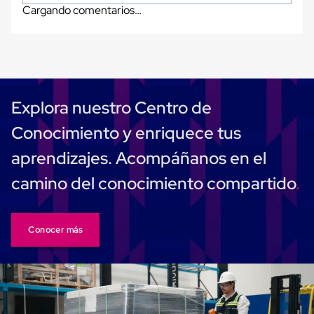
Kraft
Cargando comentarios…
Bolsas
de
Aire
Plasticas
Infladores
Airbags
Cajas
de
Explora nuestro Centro de
Carton
Cajas
Conocimiento y enriquece tus
con
Divisores
aprendizajes. Acompáñanos en el
Cajas
de
camino del conocimiento compartido
Carton
Corrugado
Cajas
de
Conocer más
Carton
Jumbo
Interiores
y
Separadores
de