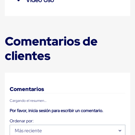
Video Uso
Despachador
de
Cinta
Fleje
Fleje
Plástico
PP
Comentarios de
(Polipropileno)
Fleje
Plástico
clientes
PET
(Polyester)
Fleje
de
Acero
Sellos
para
Comentarios
Fleje
Bolsas
Cargando el resumen…
de
aire
Por favor, inicia sesión para escribir un comentario.
Bolsas
de
Aire
Papel
Más reciente