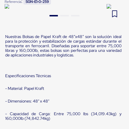
:
Referencia
SGN-E1-0-259
Pestañas
9
.
flejadora
de
Borde
10
.
cámara cph
de
andén
Pestañas
de
Nuestras Bolsas de Papel Kraft de 48”x48” son la solución ideal
Borde
para la protección y estabilización de cargas estándar durante el
transporte en ferrocarril. Diseñadas para soportar entre 75,000
de
libras y 160,000lb, estas bolsas son perfectas para una variedad
andén
de aplicaciones industriales y logísticas.
Mecánicas
Pestañas
de
Borde
Especificaciones Técnicas
de
andén
Hidráulicas
- Material: Papel Kraft
Rampas
de
- Dimensiones: 48" x 48"
patio
portátiles
Rampas
- Capacidad de Carga: Entre 75,000 lbs (34,019.43kg) y
160,000lb (74,842.74kg)
de
patio