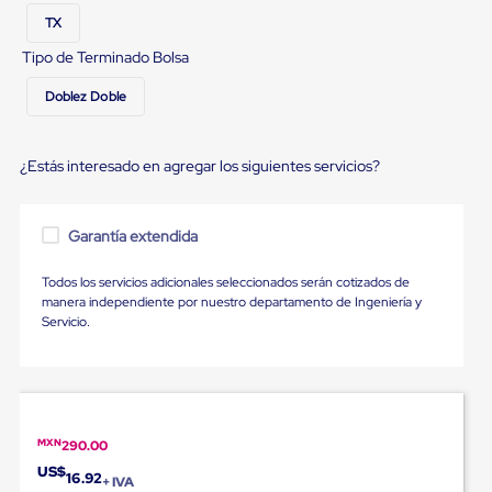
Carton
TX
Plastico
Esquineros
Tipo de Terminado Bolsa
de
Carton
Doblez Doble
Esquineros
Plasticos
Soluciones
¿Estás interesado en agregar los siguientes servicios?
de
Embalaje
Tiersheet
Layer
Garantía extendida
Pad
Plastico
Todos los servicios adicionales seleccionados serán cotizados de
Laminas
manera independiente por nuestro departamento de Ingeniería y
de
Servicio.
Carton
Tiersheet
Hojas
de
Carton
Anti
MXN
290.00
Deslizamiento
Separador
US$
16.92
+ IVA
de