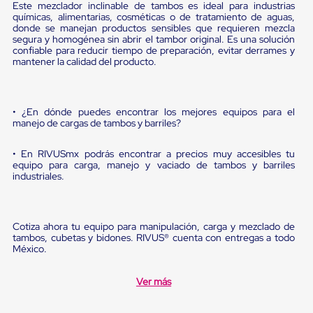
sistema
Este mezclador inclinable de tambos es ideal para industrias
de
químicas, alimentarias, cosméticas o de tratamiento de aguas,
retención
donde se manejan productos sensibles que requieren mezcla
de
segura y homogénea sin abrir el tambor original. Es una solución
confiable para reducir tiempo de preparación, evitar derrames y
ruedas
mantener la calidad del producto.
Retenedores
de
andén
Automáticos
• ¿En dónde puedes encontrar los mejores equipos para el
Retenedores
manejo de cargas de tambos y barriles?
de
Andén
Multi
• En RIVUSmx podrás encontrar a precios muy accesibles tu
Transportes
equipo para carga, manejo y vaciado de tambos y barriles
industriales.
Controles
de
Muelle/Andén
Controles
Cotiza ahora tu equipo para manipulación, carga y mezclado de
de
tambos, cubetas y bidones. RIVUS® cuenta con entregas a todo
Muelle/Andén
México.
Básico
Controles
de
Ver más
Muelle/Andén
Integral