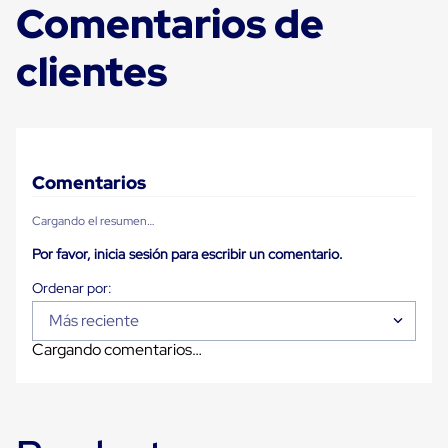
Comentarios de
Plastico
Tarimas
de
clientes
Plastico
para
Buenas
Prácticas
de
Manufactura
Tarimas
Comentarios
de
Plastico
Cargando el resumen…
para
Exportación
Por favor, inicia sesión para escribir un comentario.
Tarimas
de
Plastico
Rackeables
Más reciente
Tarimas
Cargando comentarios…
de
Plastico
Multiusos
Esquineros
Angulos
de