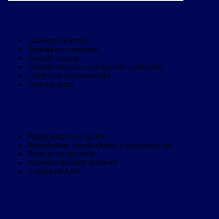
Máquinas
de
Sobre RIVUS®
Plato
Giratorio
para
¿Quienes Somos?
Película
¡Trabaja con nosotros!
Automática
Guía de marcas
Máquina
Conviértete en un proveedor verificado
de
Centro de conocimiento
Brazo
Inversionistas
Giratorio
para
Película
Compra Seguro
Automática
Robots
Pagos seguros y fáciles
de
Reembolsos, devoluciones y cancelaciones
emplayes
Políticas de garantía
Robots
Servicios de valor al cliente
de
Crédito RIVUS®
emplayes
Automáticos
Robots
Ayuda
de
emplayes
móvil