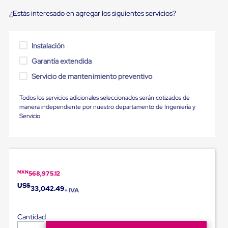
Diablito
de
¿Estás interesado en agregar los siguientes servicios?
carga
Diablito
eléctrico
Instalación
Diablito
manual
Garantía extendida
Plataformas
de
Servicio de mantenimiento preventivo
carga
Jaulas
Todos los servicios adicionales seleccionados serán cotizados de
de
manera independiente por nuestro departamento de Ingeniería y
Distribución
Servicio.
Ultima
Milla
Dollies
para
Charolas
Plásticas
MXN
568,975.12
Contenedores
Metálicos
US$
33,042.49
+ IVA
Colapsables
Jaulas
de
Cantidad
Distribución