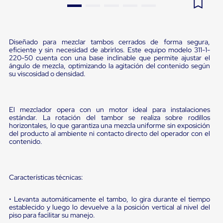
Pestañas
9
.
flejadora
de
Borde
10
.
slip sheet
de
Diseñado para mezclar tambos cerrados de forma segura,
andén
eficiente y sin necesidad de abrirlos. Este equipo modelo 311-1-
Pestañas
220-50 cuenta con una base inclinable que permite ajustar el
de
ángulo de mezcla, optimizando la agitación del contenido según
Borde
su viscosidad o densidad.
de
andén
Mecánicas
Pestañas
El mezclador opera con un motor ideal para instalaciones
de
estándar. La rotación del tambor se realiza sobre rodillos
Borde
horizontales, lo que garantiza una mezcla uniforme sin exposición
de
del producto al ambiente ni contacto directo del operador con el
contenido.
andén
Hidráulicas
Rampas
de
Características técnicas:
patio
portátiles
Rampas
• Levanta automáticamente el tambo, lo gira durante el tiempo
de
establecido y luego lo devuelve a la posición vertical al nivel del
patio
piso para facilitar su manejo.