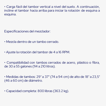
portátiles
de
• Carga fácil del tambor vertical a nivel del suelo. A continuación,
Cargas
incline el tambor hacia arriba para iniciar la rotación de esquina a
Convencionales
esquina.
Sellos
para
Puertas
de
Especificaciones del mezclador:
andén
Sellos
• Mezcla dentro de un tambo cerrado.
de
Cabezal
Fijo
• Ajuste la rotación del tambor de 4 a 16 RPM.
Sellos
de
• Compatibilidad con tambos cerrados de acero, plástico o fibra,
Cabezal
de 30 a 55 galones (114 a 210 litros).
Colgante
Cortina
Retenedores
• Medidas de tambos: 29" a 37" (74 a 94 cm) de alto de 18" a 23,5"
(46 a 60 cm) de diámetro.
de
andén
Retenedores
• Capacidad completa: 800 libras (363.2 kg).
de
andén
con