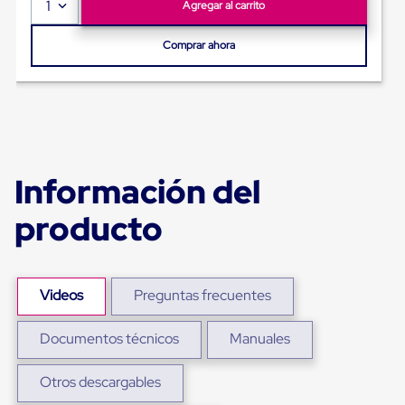
1
Ultima
Agregar al carrito
Milla
Anti-
Comprar ahora
Robo
Hormiga
Estanterías
Móviles
MRO
Distribución
Equipos
Móviles
Información del
Diablitos
de
producto
carga
Empaque
y
Embalaje
Playo
Videos
Preguntas frecuentes
Emplaye
Stretch
Film
Documentos técnicos
Manuales
Automatico
Emplaye
Manual
Otros descargables
Plastico