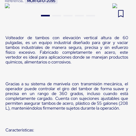
:
Referencia
MOR-G1-0-2095
Pestañas
9
.
flejadora
de
Borde
10
.
slip sheet
de
andén
Pestañas
de
Volteador de tambos con elevación vertical altura de 60
pulgadas, es un equipo industrial diseñado para girar y vaciar
Borde
tambos industriales de manera segura, precisa y sin esfuerzo
de
físico excesivo. Fabricado completamente en acero, este
andén
vertedor es ideal para aplicaciones donde se manejan productos
Mecánicas
químicos, alimentarios o corrosivos.
Pestañas
de
Borde
de
Gracias a su sistema de manivela con transmisión mecánica, el
andén
operador puede controlar el giro del tambor de forma suave y
Hidráulicas
precisa en un rango de 360 grados, incluso cuando está
Rampas
completamente cargado. Cuenta con sujeciones ajustables que
de
permiten asegurar tambos de acero, plástico de 55 galones (208
L), manteniéndolos firmemente sujetos durante la operación.
patio
portátiles
Rampas
de
Características:
patio