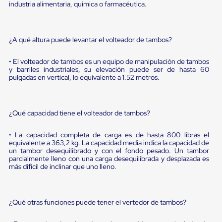
sistema
industria alimentaria, química o farmacéutica.
de
retención
de
ruedas
¿A qué altura puede levantar el volteador de tambos?
Retenedores
de
• El volteador de tambos es un equipo de manipulación de tambos
andén
y barriles industriales, su elevación puede ser de hasta 60
Automáticos
pulgadas en vertical, lo equivalente a 1.52 metros.
Retenedores
de
Andén
Multi
¿Qué capacidad tiene el volteador de tambos?
Transportes
Controles
de
• La capacidad completa de carga es de hasta 800 libras el
equivalente a 363,2 kg. La capacidad media indica la capacidad de
Muelle/Andén
un tambor desequilibrado y con el fondo pesado. Un tambor
Controles
parcialmente lleno con una carga desequilibrada y desplazada es
de
más difícil de inclinar que uno lleno.
Muelle/Andén
Básico
Controles
de
¿Qué otras funciones puede tener el vertedor de tambos?
Muelle/Andén
Integral