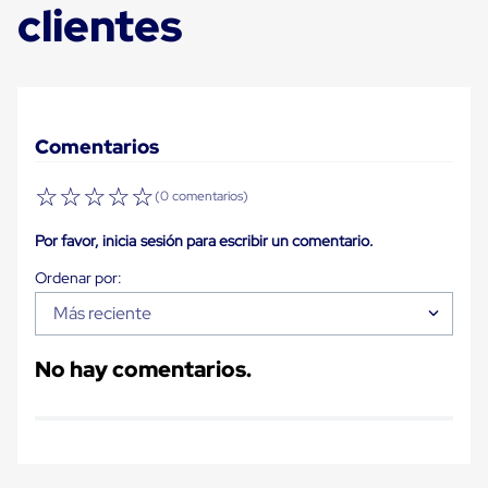
clientes
Carton
Plastico
Esquineros
de
Carton
Esquineros
Plasticos
Comentarios
Soluciones
de
Embalaje
☆
☆
☆
☆
☆
(0 comentarios)
Tiersheet
Layer
Por favor, inicia sesión para escribir un comentario.
Pad
Plastico
Laminas
de
Más reciente
Carton
Tiersheet
No hay comentarios.
Hojas
de
Carton
Anti
Deslizamiento
Separador
de