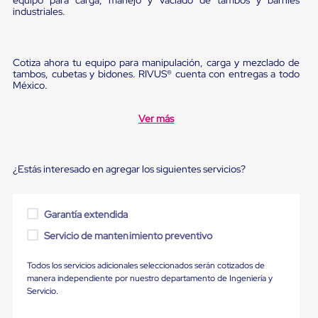
Ultima
industriales.
Milla
Anti-
Robo
Hormiga
Cotiza ahora tu equipo para manipulación, carga y mezclado de
Estanterías
tambos, cubetas y bidones. RIVUS® cuenta con entregas a todo
Móviles
México.
MRO
Distribución
Ver más
Equipos
Móviles
Diablitos
de
¿Estás interesado en agregar los siguientes servicios?
carga
Empaque
y
Embalaje
Garantía extendida
Playo
Emplaye
Servicio de mantenimiento preventivo
Stretch
Film
Todos los servicios adicionales seleccionados serán cotizados de
Automatico
manera independiente por nuestro departamento de Ingeniería y
Emplaye
Servicio.
Manual
Plastico