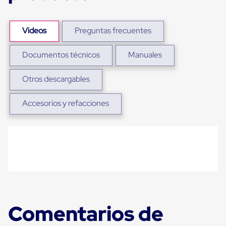
Plastico
Tarimas
de
Videos
Preguntas frecuentes
Plastico
para
Buenas
Documentos técnicos
Manuales
Prácticas
de
Manufactura
Otros descargables
Tarimas
de
Accesorios y refacciones
Plastico
para
Exportación
Tarimas
de
Plastico
Rackeables
Tarimas
de
Plastico
Multiusos
Esquineros
Comentarios de
Angulos
de