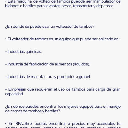
Diablito
• Esta maquina de volteo de tambos puedde ser manipulador de
bidones o barriles para levantar, pesar, transportar y dispensar.
de
carga
Diablito
eléctrico
¿En dónde se puede usar un volteador de tambos?
Diablito
manual
Plataformas
• El volteador de tambos es un equipo que puede ser aplicado en:
de
carga
- Industrias químicas.
Jaulas
de
Distribución
- Industria de fabricación de alimentos (líquidos).
Ultima
Milla
- Industrias de manufactura y productos a granel.
Dollies
para
Charolas
- Empresas que requieran el uso de tambos para carga de gran
Plásticas
capacidad.
Contenedores
Metálicos
¿En dónde puedes encontrar los mejores equipos para el manejo
Colapsables
de cargas de tambos y barriles?
Jaulas
de
• En RIVUSmx podrás encontrar a precios muy accesibles tu
Distribución
equipo para carga, manejo y vaciado de tambos y barriles