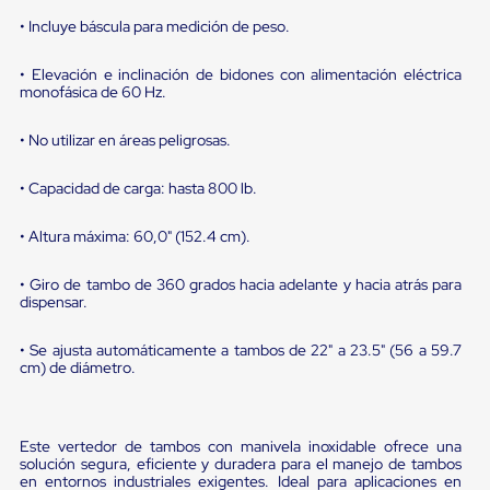
portátiles
de
• Incluye báscula para medición de peso.
Cargas
Convencionales
• Elevación e inclinación de bidones con alimentación eléctrica
Sellos
monofásica de 60 Hz.
para
Puertas
de
• No utilizar en áreas peligrosas.
andén
Sellos
• Capacidad de carga: hasta 800 lb.
de
Cabezal
Fijo
• Altura máxima: 60,0" (152.4 cm).
Sellos
de
• Giro de tambo de 360 grados hacia adelante y hacia atrás para
Cabezal
dispensar.
Colgante
Cortina
• Se ajusta automáticamente a tambos de 22" a 23.5" (56 a 59.7
Retenedores
cm) de diámetro.
de
andén
Retenedores
de
Este vertedor de tambos con manivela inoxidable ofrece una
andén
solución segura, eficiente y duradera para el manejo de tambos
con
en entornos industriales exigentes. Ideal para aplicaciones en